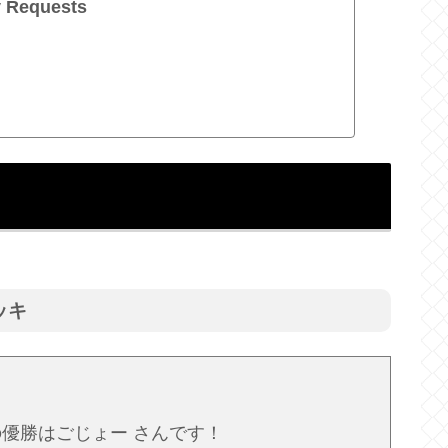
 Requests
ッキ
の優勝はごじょー さんです！