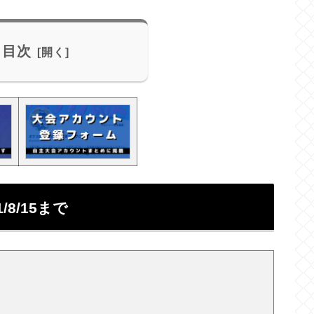
目次
8/15まで