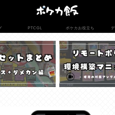
グ
PTCGL
ポケカお役立ち
デ