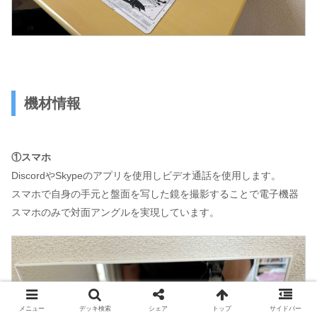
機材情報
①スマホ
DiscordやSkypeのアプリを使用しビデオ通話を使用します。
スマホで自身の手元と盤面を写した鏡を撮影することで電子機器
スマホのみで対面アングルを実現しています。
メニュー
デッキ検索
シェア
トップ
サイドバー