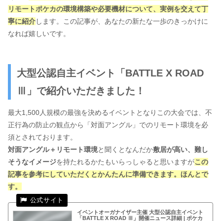
リモートポケカの環境構築や必要機材について、実例を交えて丁
寧に紹介
します。この記事が、あなたの新たな一歩のきっかけに
なれば嬉しいです。
大型公認自主イベント「BATTLE X ROAD
Ⅲ」で紹介いただきました！
最大1,500人規模の最強を決めるイベントとなりこの大会では、不
正行為の防止の観点から「対面アングル」でのリモート環境を必
須とされております。
対面アングル＋リモート環境
と聞くとなんだか
敷居が高い、難し
そうなイメージ
を持たれるかたもいらっしゃると思いますが
この
記事を参考にしていただくとかんたんに準備できます。ほんとで
す。
イベントオーガナイザー主催 大型公認自主イベント
「BATTLE X ROAD Ⅲ」開催ニュース詳細 | ポケカ