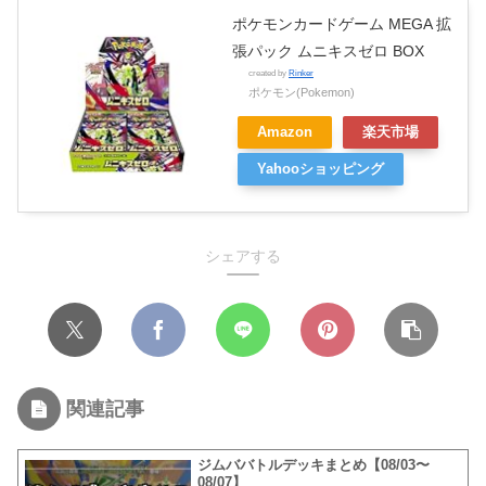
ポケモンカードゲーム MEGA 拡
張パック ムニキスゼロ BOX
created by
Rinker
ポケモン(Pokemon)
Amazon
楽天市場
Yahooショッピング
シェアする
関連記事
ジムババトルデッキまとめ【08/03〜
08/07】