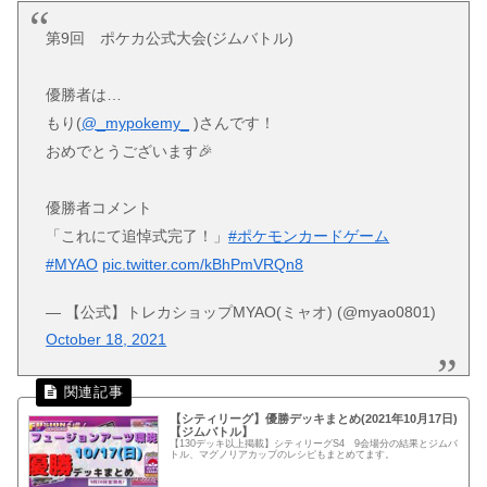
第9回 ポケカ公式大会(ジムバトル)
優勝者は…
もり(
@_mypokemy_
)さんです！
おめでとうございます🎉
優勝者コメント
「これにて追悼式完了！」
#ポケモンカードゲーム
#MYAO
pic.twitter.com/kBhPmVRQn8
— 【公式】トレカショップMYAO(ミャオ) (@myao0801)
October 18, 2021
【シティリーグ】優勝デッキまとめ(2021年10月17日)
【ジムバトル】
【130デッキ以上掲載】シティリーグS4 9会場分の結果とジムバ
トル、マグノリアカップのレシピもまとめてます。