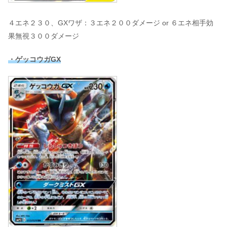
４エネ２３０、GXワザ：３エネ２００ダメージ or ６エネ相手効
果無視３００ダメージ
・ゲッコウガGX