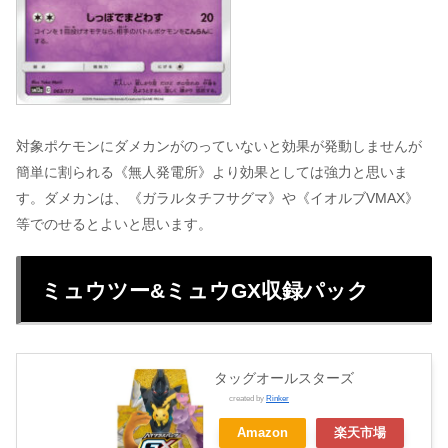
対象ポケモンにダメカンがのっていないと効果が発動しませんが
簡単に割られる《無人発電所》より効果としては強力と思いま
す。ダメカンは、《ガラルタチフサグマ》や《イオルブVMAX》
等でのせるとよいと思います。
ミュウツー&ミュウGX収録パック
タッグオールスターズ
created by
Rinker
Amazon
楽天市場