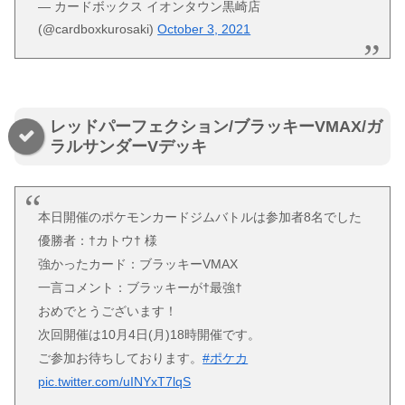
— カードボックス イオンタウン黒崎店
(@cardboxkurosaki)
October 3, 2021
レッドパーフェクション/ブラッキーVMAX/ガ
ラルサンダーVデッキ
本日開催のポケモンカードジムバトルは参加者8名でした
優勝者：†カトウ† 様
強かったカード：ブラッキーVMAX
一言コメント：ブラッキーが†最強†
おめでとうございます！
次回開催は10月4日(月)18時開催です。
ご参加お待ちしております。
#ポケカ
pic.twitter.com/uINYxT7lqS