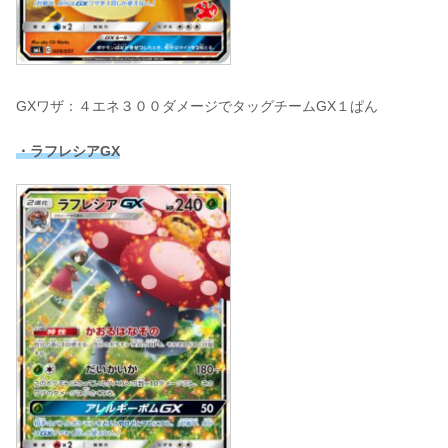
GXワザ：４エネ３００ダメージでタッグチームGX１ぱん
・ラフレシアGX