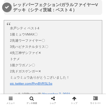
レッドパーフェクション/ガラルファイヤーV
デッキ（シティ茨城：ベスト４）
水戸シティ ベスト4
1後ミュウVMAX〇
2先連ウーファイヤー〇
3先ハピナスチルタリス〇
4先三神ザシファイ✕
トナメ
1後クワガノン〇
2先ドガスゲンガー✕
ミュウミュウありがとうございました！
pic.twitter.com/RyyBVRSL5q
— ハチ (@8happei8)
November 7, 2021
メニュー
デッキ検索
シェア
トップ
サイドバー