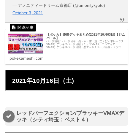
— アメニティードリーム京都店 (@amenitykyoto)
October 3, 2021
【ポケカ】優勝デッキまとめ(2021年10月03日)【ジム
バトル】
ページ情報１ページ目草・炎・水・雷・超（こくばバドレックス
VMAX）デッキ２ページ目超（ミュウVMAX、ニンフィア
VMAX）デッキ３ページ目闘・悪デッキ４ページ目鋼・ドラゴ
ン・無色・LO・エクストラ デッキ◆リーフィアVMAXデッキリ
ーフィ...
pokekameshi.com
2021年10月16日（土)
レッドパーフェクション/ブラッキーVMAXデ
ッキ（シティ埼玉：ベスト４）