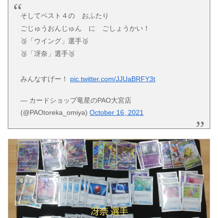
そしてベスト４の おふたり
ごじゅうおんじゅん に ごしょうかい！
🥉「ウイング」選手🥉
🥉「冴奈」選手🥉
みんなすげー！
pic.twitter.com/JJUaBRFY3t
— カードショップ竜星のPAO大宮店
(@PAOtoreka_omiya)
October 16, 2021