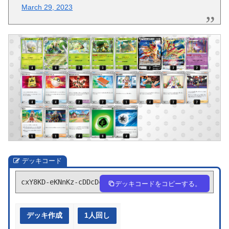
March 29, 2023
デッキコード
cxY8KD-eKNnKz-cDDcDc
デッキコードをコピーする。
デッキ作成
1人回し