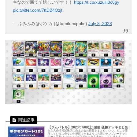
キなので勝てて嬉しいです！！
https://t.co/xuzuH3c6gy
pic.twitter.com/7ttDB4Ozjt
— ふみふみ@ポケカ (@fumifumipoke)
July 8, 2023
【ジムバトル】2023/07/08(土)開催 優勝デッキまとめ
自主大会情報試験的に自主大会の情報をまとめ、いつ、どこで開
催している大会なのか把握できるように共通のテンプレートでツ
イート活動（ハッシュタグ#ポケカ自主大会）しております。下