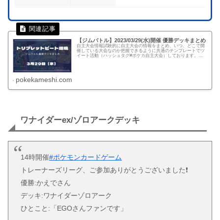
【ジムバトル】2023/03/29(水)開催 優勝デッキまとめ
自主大会情報試験的に自主大会の情報をまとめ、いつ、どこで開
催している大会なのか把握できるように共通のテンプレートでツ
イート活動（ハッシュタグ#ポケカ自主大会）しております。下
記、リンクでは公式ページに記載がない自主大会情報を一覧化し
てます。...
pokekameshi.com
ワナイダーex/ゾロアークデッキ
14時開催
#ポケモンカードゲーム
トレーナーズリーグ、ご参加ありがとうございました❗️
優勝:かえでさん
デッキ:ワナイダーゾロアーク
ひとこと:「EGOさんファンです」