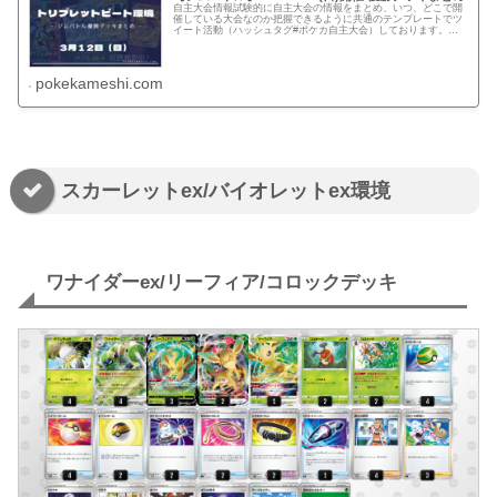
自主大会情報試験的に自主大会の情報をまとめ、いつ、どこで開
催している大会なのか把握できるように共通のテンプレートでツ
イート活動（ハッシュタグ#ポケカ自主大会）しております。下
記、リンクでは公式ページに記載がない自主大会情報を一覧化し
てます。...
pokekameshi.com
スカーレットex/バイオレットex環境
ワナイダーex/リーフィア/コロックデッキ