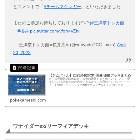
とコメントで「
#チームマクレガー
」といただきました
またのご参加お待ちしております(*'▽'*)
#三洋堂トレカ館
#桜井
pic.twitter.com/vforr4vZfv
— 三洋堂トレカ館⭐️桜井店⭐️ (@sanyodoTCG_saku)
April
20, 2023
【ジムバトル】2023/04/20(木)開催 優勝デッキまとめ
自主大会情報試験的に自主大会の情報をまとめ、いつ、どこで開
催している大会なのか把握できるように共通のテンプレートでツ
イート活動（ハッシュタグ#ポケカ自主大会）しております。下
記、リンクでは公式ページに記載がない自主大会情報を一覧化し
てます。...
pokekameshi.com
ワナイダーex/リーフィアデッキ