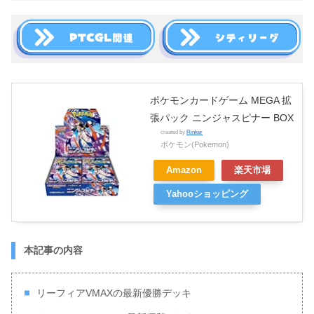
ポケモンカードゲーム MEGA 拡
張パック ニンジャスピナー BOX
created by
Rinker
ポケモン(Pokemon)
Amazon
楽天市場
Yahooショッピング
本記事の内容
リーフィアVMAXの最新優勝デッキ