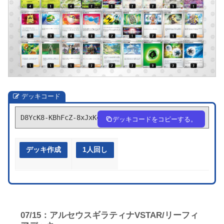
デッキコード
D8YcK8-KBhFcZ-8xJxK4
デッキコードをコピーする。
デッキ作成
1人回し
07/15：アルセウスギラティナVSTAR/リーフィ