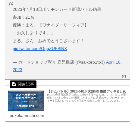
2023年4月18日ポケモンカード新弾バトル結果
参加：21名
優勝：まる。【ワナイダーリーフィア】
「お久しぶりです。」
まる。さん、おめでとうございます！
pic.twitter.com/GqqZUEBlNX
— カードショップ彩々 鹿児島店 (@saikoro1to3)
April 18,
2023
【ジムバトル】2023/04/18(火)開催 優勝デッキまとめ
自主大会情報試験的に自主大会の情報をまとめ、いつ、どこで開
催している大会なのか把握できるように共通のテンプレートでツ
イート活動（ハッシュタグ#ポケカ自主大会）しております。下
記、リンクでは公式ページに記載がない自主大会情報を一覧化し
てます。...
pokekameshi.com