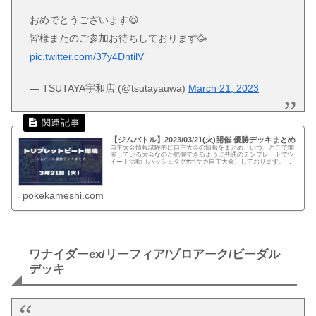
おめでとうございます😆
皆様またのご参加お待ちしております🥳
pic.twitter.com/37y4DntilV
— TSUTAYA宇和店 (@tsutayauwa)
March 21, 2023
【ジムバトル】2023/03/21(火)開催 優勝デッキまとめ
自主大会情報試験的に自主大会の情報をまとめ、いつ、どこで開
催している大会なのか把握できるように共通のテンプレートでツ
イート活動（ハッシュタグ#ポケカ自主大会）しております。下
記、リンクでは公式ページに記載がない自主大会情報を一覧化し
てます。...
pokekameshi.com
ワナイダーex/リーフィア/ゾロアーク/ビーダル
デッキ