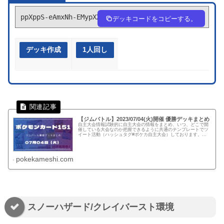
ppXppS-eAmxNh-EMypXX
デッキコードをコピーする。
デッキ作成
1人回し
【ジムバトル】2023/07/04(火)開催 優勝デッキまとめ
自主大会情報試験的に自主大会の情報をまとめ、いつ、どこで開
催している大会なのか把握できるように共通のテンプレートでツ
イート活動（ハッシュタグ#ポケカ自主大会）しております。下
記、リンクでは公式ページに記載がない自主大会情報を一覧化し
てます。...
pokekameshi.com
スノーハザード/クレイバースト環境