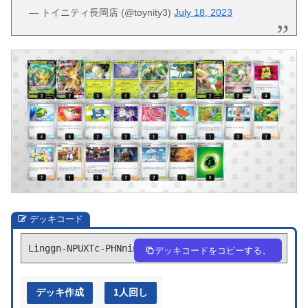
— トイニティ長岡店 (@toynity3)
July 18, 2023
デッキコード
Linggn-NPUXTc-PHNnin
デッキコードをコピーする。
デッキ作成
1人回し