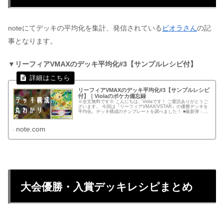
noteにてデッキの平均化を集計、発信されている
ビオラさん
の記
事となります。
▼リーフィアVMAXのデッキ平均化#3【サンプルレシピ付】
リーフィアVMAXのデッキ平均化#3【サンプルレシピ
付】｜Violaのポケカ備忘録
※全文無料です※ こんにちは、Violaです！ ご愛読ありがとうご
ざいます。 今回は『リーフィアVMAX/VSTAR』の優勝デッキを
平均化。デッキ構成のテンプレートを調べました！ ■最新弾：ス
ターバース ■集計日：２月１５日(火) ■サンプ...
note.com
大会優勝・入賞デッキレシピまとめ