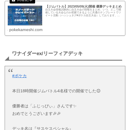
【ジムバトル】2023/05/09(火)開催 優勝デッキまとめ
自主大会情報試験的に自主大会の情報をまとめ、いつ、どこで開
催している大会なのか把握できるように共通のテンプレートでツ
イート活動（ハッシュタグ#ポケカ自主大会）しております。下
記、リンクでは公式ページに記載がない自主大会情報を一覧化し
てます。...
pokekameshi.com
ワナイダーex/リーフィアデッキ
#ポケカ
本日18時開催ジムバトル4名様での開催でした😊
優勝者は「ふじっぴぃ」さんです✨
おめでとうございます🎉🎉
デッキ名は『サスケスペシャル』