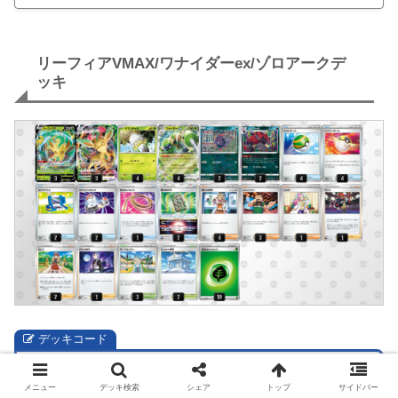
リーフィアVMAX/ワナイダーex/ゾロアークデ
ッキ
デッキコード
fv5kkF-ZX0vrA-kfkvkV
デッキコードをコピーする。
メニュー
デッキ検索
シェア
トップ
サイドバー