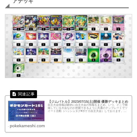
アデッキ
【ジムバトル】2023/07/15(土)開催 優勝デッキまとめ
自主大会情報試験的に自主大会の情報をまとめ、いつ、どこで開
催している大会なのか把握できるように共通のテンプレートでツ
イート活動（ハッシュタグ#ポケカ自主大会）しております。下
記、リンクでは公式ページに記載がない自主大会情報を一覧化し
てます。...
pokekameshi.com