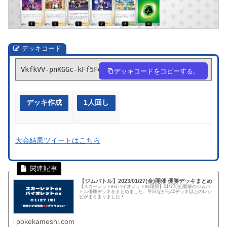
デッキコード
VkfkVV-pnKGGc-kFf5Fd
デッキコードをコピーする。
デッキ作成
1人回し
大会結果ツイートはこちら
【ジムバトル】2023/01/27(金)開催 優勝デッキまとめ
【スカーレットex/バイオレットex環境】01/27(金)開催のジムバ
トル優勝デッキをまとめました。平日ながら40デッキ以上のレシ
ピがまとまりました！
pokekameshi.com