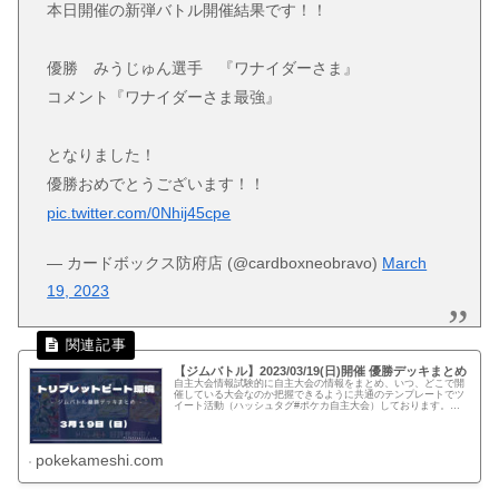
本日開催の新弾バトル開催結果です！！
優勝 みうじゅん選手 『ワナイダーさま』
コメント『ワナイダーさま最強』
となりました！
優勝おめでとうございます！！
pic.twitter.com/0Nhij45cpe
— カードボックス防府店 (@cardboxneobravo)
March
19, 2023
【ジムバトル】2023/03/19(日)開催 優勝デッキまとめ
自主大会情報試験的に自主大会の情報をまとめ、いつ、どこで開
催している大会なのか把握できるように共通のテンプレートでツ
イート活動（ハッシュタグ#ポケカ自主大会）しております。下
記、リンクでは公式ページに記載がない自主大会情報を一覧化し
てます。...
pokekameshi.com