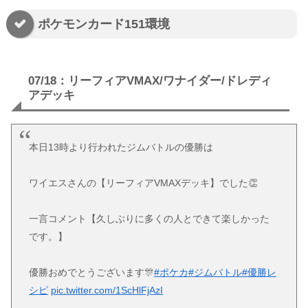
ポケモンカード151環境
07/18：リーフィアVMAX/ワナイダー/ドレディ
アデッキ
本日13時より行われたジムバトルの優勝は
ワイエスさんの【リーフィアVMAXデッキ】でした👏
一言コメント【久しぶりに多くの人とできて楽しかった
です。】
優勝おめでとうございます🎊
#ポケカ
#ジムバトル
#優勝レ
シピ
pic.twitter.com/1ScHlFjAzI