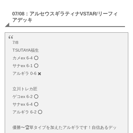
07/08：アルセウスギラティナVSTAR/リーフィ
アデッキ
7/8
TSUTAYA福生
カメex 6-4 ⭕️
サナex 6-1 ⭕️
アルギラ 0-6 ✖️
立川トレカ匠
ゲコex 6-2 ⭕️
サナex 6-4 ⭕️
アルギラ 6-2 ⭕️
優勝〜🏆草タイプを加えたアルギラです！自信あるデッ