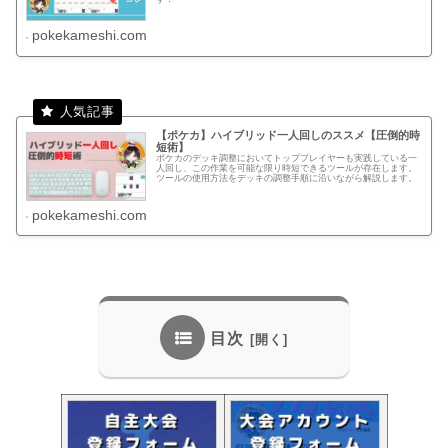
pokekameshi.com
【ポケカ】ハイブリッド一人回しのススメ【圧倒的時
短術】
ポケカのデッキ調整においてトッププレイヤーも実践している一
人回し、この作業を可能な限り時短できるツールが存在します。
ツールの使用方法をデッキの調整手順に沿いながら解説します。
pokekameshi.com
目次