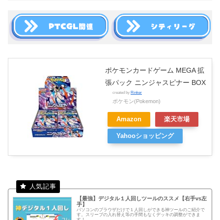
ポケモンカードゲーム MEGA 拡
張パック ニンジャスピナー BOX
created by
Rinker
ポケモン(Pokemon)
Amazon
楽天市場
Yahooショッピング
【最強】デジタル１人回しツールのススメ【右手vs左
手】
パソコンのブラウザだけで１人回しができる神ツールのご紹介で
す。スリーブの入れ替え等の手間もなくデッキの調整ができま
す！