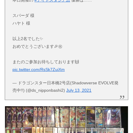
本日開催の
#ナイトスタジアム
優勝は……
スパーダ 様
ハヤト 様
以上2名でした✨
おめでとうございます🎉㊗️
またのご参加お待ちしております🙌
pic.twitter.com/RsSk7ZuiXm
— ドラゴンスター日本橋2号店(Shadowverse EVOLVE発
売中!!) (@ds_nipponbashi2)
July 13, 2021