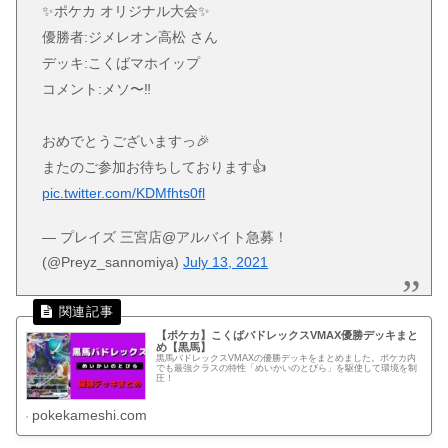
✨ポケカ オリジナル大会✨
優勝者:ジメレオン高松 さん
デッキ:こくばマホイップ
コメント:メソ〜‼️
おめでとうございますっ🎉
またのご参加お待ちしております👍
pic.twitter.com/KDMfhts0fl
— プレイズ 三宮店@アルバイト急募！
(@Preyz_sannomiya)
July 13, 2021
【ポケカ】こくばバドレックスVMAX優勝デッキまと
め【黒馬】
黒馬バドレックスVMAXの優勝デッキをまとめました。ポケカ内
でも最強クラスの特性「めいかいのとびら」を駆使して環境を制
圧！
pokekameshi.com