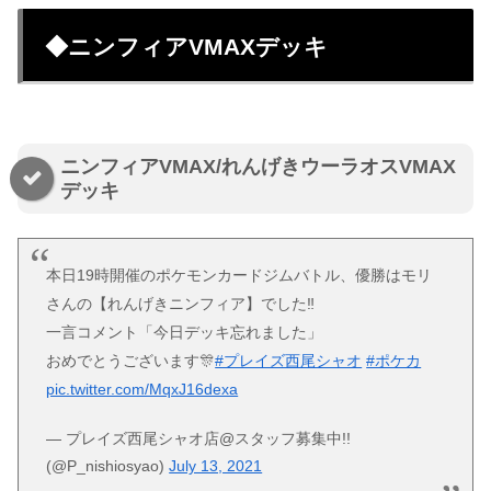
◆ニンフィアVMAXデッキ
ニンフィアVMAX/れんげきウーラオスVMAX
デッキ
本日19時開催のポケモンカードジムバトル、優勝はモリ
さんの【れんげきニンフィア】でした‼️
一言コメント「今日デッキ忘れました」
おめでとうございます🎊
#プレイズ西尾シャオ
#ポケカ
pic.twitter.com/MqxJ16dexa
— プレイズ西尾シャオ店@スタッフ募集中!!
(@P_nishiosyao)
July 13, 2021