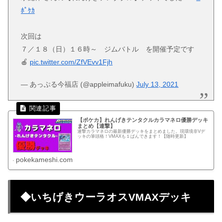
ﾎﾟｹｶ
次回は
７／１８（日）１６時～ ジムバトル を開催予定です
🍎
pic.twitter.com/ZfVEvv1Fjh
— あっぷる今福店 (@appleimafuku)
July 13, 2021
【ポケカ】れんげきテンタクルカラマネロ優勝デッキ
まとめ【連撃】
連撃カラマネロの最新優勝デッキをまとめました。現環境非Vデ
ッキの筆頭格！VMAXも１ぱんできます！【随時更新】
pokekameshi.com
◆いちげきウーラオスVMAXデッキ