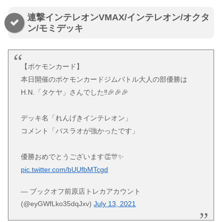
連撃インテレオンVMAX/インテレオン/オクタ
ン/モミデッキ
【ポケモンカード】
本日開催のポケモンカードジムバトル大人の部優勝は
H.N.「タケヤ」さんでした‼️🎉🎉🎉
デッキ名「れんげきインテレオン」
コメント「バスラオが強かったです」
優勝おめでとうございます👏🎊✨
pic.twitter.com/bUUfbMTcgd
— ブックオフ前原店トレカアカウント
(@eyGWfLko35dqJxv)
July 13, 2021