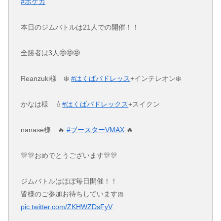
#ポケカ
本日のジムバトルは21人での開催！！
全勝者は3人🤩🤩🤩
Reanzuki様 ❄️
#はくばバドレッス
+インテレオン❄️
かなは様 💧
#はくばバドレックス
+スイクン
nanase様 🔥
#ブースターVMAX
🔥
🎊🎊おめでとうございます🎊🎊
ジムバトルはほぼ毎日開催！！
皆様のご参加お待ちしています🎀
pic.twitter.com/ZKHWZDsFyV