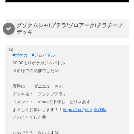
グソクムシャ/プテラ/ゾロアーク/チラチーノ
デッキ
#ポケカ
#ジムバトル
20:00よりポケカジムバトル
８名様での開催でした😄
優勝は 「ダニエル」さん
デッキ名：「グソクプテラ」
コメント：「Vmaxの下杯も どりゃあず
よろしくお願いします！！
https://t.co/jEsHpS7Hle
」
とのことでした😆
おめでとうございます😁