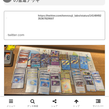
の雪道デッキ
https://twitter.com/tennouji_labo/status/14148492
35367829507
twitter.com
メニュー
デッキ検索
シェア
トップ
サイドバー