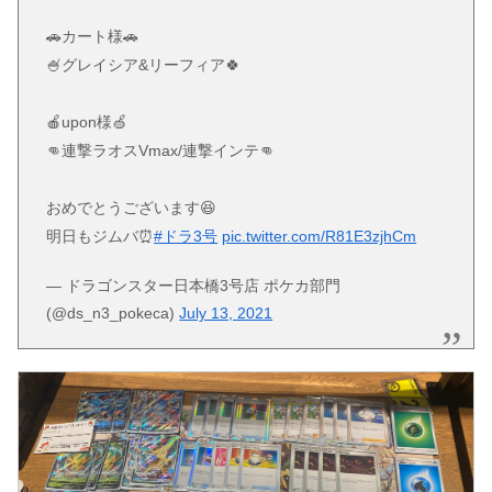
🚗カート様🚗
🍧グレイシア&リーフィア🍀
🍎upon様🍏
👊連撃ラオスVmax/連撃インテ👊
おめでとうございます😆
明日もジムバ⏰
#ドラ3号
pic.twitter.com/R81E3zjhCm
— ドラゴンスター日本橋3号店 ポケカ部門
(@ds_n3_pokeca)
July 13, 2021