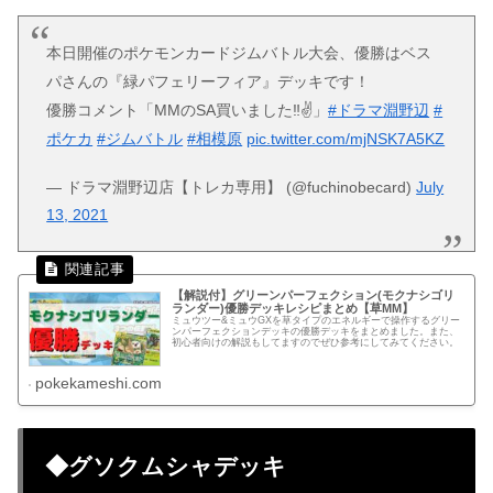
本日開催のポケモンカードジムバトル大会、優勝はベス
パさんの『緑パフェリーフィア』デッキです！
優勝コメント「MMのSA買いました‼️✌️」
#ドラマ淵野辺
#
ポケカ
#ジムバトル
#相模原
pic.twitter.com/mjNSK7A5KZ
— ドラマ淵野辺店【トレカ専用】 (@fuchinobecard)
July
13, 2021
【解説付】グリーンパーフェクション(モクナシゴリ
ランダー)優勝デッキレシピまとめ【草MM】
ミュウツー&ミュウGXを草タイプのエネルギーで操作するグリー
ンパーフェクションデッキの優勝デッキをまとめました。また、
初心者向けの解説もしてますのでぜひ参考にしてみてください。
pokekameshi.com
◆グソクムシャデッキ