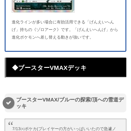
進化ラインが多い場合に有効活用できる「げんえいへん
げ」持ちの《ゾロアーク》です。「げんえいへんげ」から
進化ポケモンへ差し替える動きが強いです。
◆ブースターVMAXデッキ
ブースターVMAX/ブルーの探索/頂への雪道デ
ッキ
7/13㈫ポケカ(プレイヤーの方がいっぱいいたので急遽ノ