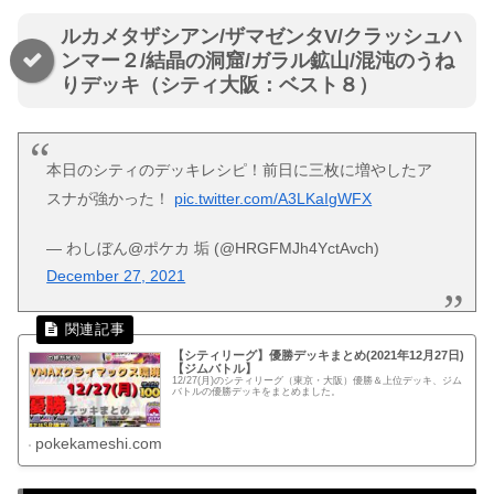
ルカメタザシアン/ザマゼンタV/クラッシュハ
ンマー２/結晶の洞窟/ガラル鉱山/混沌のうね
りデッキ（シティ大阪：ベスト８）
本日のシティのデッキレシピ！前日に三枚に増やしたア
スナが強かった！
pic.twitter.com/A3LKaIgWFX
— わしぼん@ポケカ 垢 (@HRGFMJh4YctAvch)
December 27, 2021
【シティリーグ】優勝デッキまとめ(2021年12月27日)
【ジムバトル】
12/27(月)のシティリーグ（東京・大阪）優勝＆上位デッキ、ジム
バトルの優勝デッキをまとめました。
pokekameshi.com