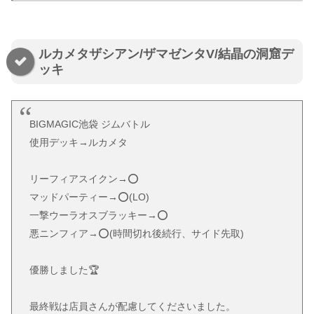
ルカメタザシアン/ザマゼンタV/結晶の洞窟デ
ッキ
BIGMAGIC池袋 ジムバトル
使用デッキ→ルカメタ
リーフィアスイクン→⭕️
マッドパーティー→⭕️(LO)
一撃ウーラオスブラッキー→⭕️
悪ニンフィア→⭕️(時間切れ後続行、サイド先取)
優勝しました🏆
最終戦は店員さんが配慮してくださいました。