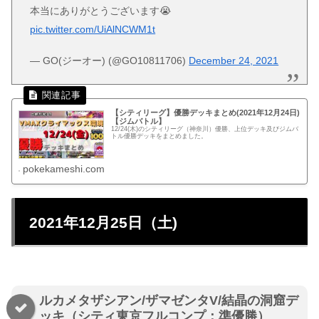
本当にありがとうございます😭
pic.twitter.com/UiAlNCWM1t
— GO(ジーオー) (@GO10811706)
December 24, 2021
【シティリーグ】優勝デッキまとめ(2021年12月24日)
【ジムバトル】
12/24(木)のシティリーグ（神奈川）優勝、上位デッキ及びジムバ
トル優勝デッキをまとめました。
pokekameshi.com
2021年12月25日（土)
ルカメタザシアン/ザマゼンタV/結晶の洞窟デ
ッキ（シティ東京フルコンプ：準優勝）