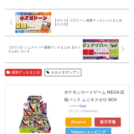
【ポケカ】ズガドーン優勝デッキレシピまとめ
【小ズガ】
【ポケカ】ジュナイパー優勝デッキまとめ【みつ
りんめいさい】
優勝デッキまとめ
ルカメタザシアン
ポケモンカードゲーム MEGA 拡
張パック ムニキスゼロ BOX
created by
Rinker
ポケモン(Pokemon)
Amazon
楽天市場
Yahooショッピング