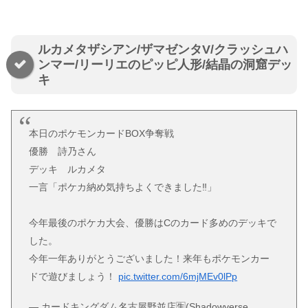
ルカメタザシアン/ザマゼンタV/クラッシュハ
ンマー/リーリエのピッピ人形/結晶の洞窟デッ
キ
本日のポケモンカードBOX争奪戦
優勝 詩乃さん
デッキ ルカメタ
一言「ポケカ納め気持ちよくできました‼︎」
今年最後のポケカ大会、優勝はCのカード多めのデッキで
した。
今年一年ありがとうございました！来年もポケモンカー
ドで遊びましょう！
pic.twitter.com/6mjMEv0lPp
— カードキングダム名古屋野並店🈢(Shadowverse