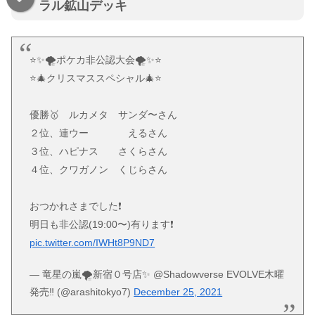
ラル鉱山デッキ
⭐️✨🌪ポケカ非公認大会🌪✨⭐️
⭐️🎄クリスマススペシャル🎄⭐️
優勝🥇 ルカメタ サンダ〜さん
２位、連ウー えるさん
３位、ハピナス さくらさん
４位、クワガノン くじらさん
おつかれさまでした❗️
明日も非公認(19:00〜)有ります❗️
pic.twitter.com/IWHt8P9ND7
— 竜星の嵐🌪新宿０号店✨ @Shadowverse EVOLVE木曜
発売‼️ (@arashitokyo7)
December 25, 2021