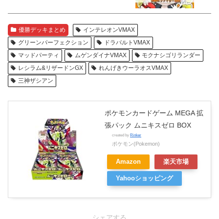
優勝デッキまとめ
インテレオンVMAX
グリーンパーフェクション
ドラパルトVMAX
マッドパーティ
ムゲンダイナVMAX
モクナシゴリランダー
レシラム&リザードンGX
れんげきウーラオスVMAX
三神ザシアン
ポケモンカードゲーム MEGA 拡
張パック ムニキスゼロ BOX
created by
Rinker
ポケモン(Pokemon)
Amazon
楽天市場
Yahooショッピング
シェアする