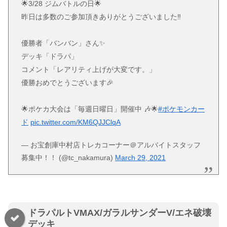
🌟3/28 ジムバトルの日🌟
昨日は多数のご参加頂きありがとうございました‼
優勝者「バンバン」さん✨
デッキ「ドラパ」
コメント「レアリティ上げが大変です。」
優勝おめでとうございます🎉
🌟ポケカ大会は「毎週日曜日」開催中 🎶🌟
#ポケモンカー
ド
pic.twitter.com/KM6QJJClqA
— お宝創庫中村店トレカコーナー＠アルバイトスタッフ
募集中！！ (@tc_nakamura)
March 29, 2021
ドラパルトVMAX/ガラルサンダーV/エネ破壊
デッキ