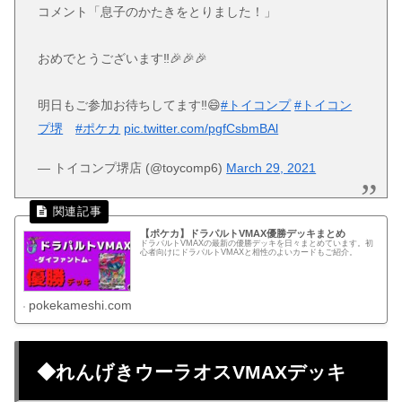
コメント「息子のかたきをとりました！」
おめでとうございます‼️🎉🎉🎉
明日もご参加お待ちしてます‼️😄
#トイコンプ
#トイコン
プ堺
#ポケカ
pic.twitter.com/pgfCsbmBAl
— トイコンプ堺店 (@toycomp6)
March 29, 2021
【ポケカ】ドラパルトVMAX優勝デッキまとめ
ドラパルトVMAXの最新の優勝デッキを日々まとめています。初
心者向けにドラパルトVMAXと相性のよいカードもご紹介。
pokekameshi.com
◆れんげきウーラオスVMAXデッキ