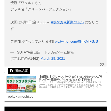
優勝『ワタル』さん
デッキ名『グリーンパーフェクション』
次回は4月2日(金)18:00～
#ポケカ
#新弾バトル
になりま
す
ご参加お待ちしております‼️
pic.twitter.com/0HIKMlFScS
— TSUTAYA嵐山店 トレカ&ゲーム情報
(@TSUTAYA1462)
March 29, 2021
【解説付】グリーンパーフェクション(モクナシゴリ
ランダー)優勝デッキレシピまとめ【草MM】
ミュウツー&ミュウGXを草タイプのエネルギーで操作するグリー
ンパーフェクションデッキの優勝デッキをまとめました。また、
初心者向けの解説もしてますのでぜひ参考にしてみてください。
pokekameshi.com