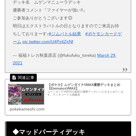
デッキ名 ムゲンマニューラデッキ
優勝者コメント『ファイヤーが強い‼️』
ご参加ありがとうございます😊
明日はエクストラバトルの日となりますのでご来店お待
ちしておりまーす♪
#ジムバトル結果
#ポケモンカードゲ
ーム
pic.twitter.com/U4Pz4ZjrNf
— 福福トレカ秋葉原店 (@fukufuku_toreka)
March 29,
2021
【ポケカ】ムゲンダイナVMAX優勝デッキまとめ
【EternatusVMAX】
ムゲンダイナVMAXの最新の優勝デッキレシピをまとめていま
す。デッキコードも掲載有
pokekameshi.com
◆マッドパーティデッキ