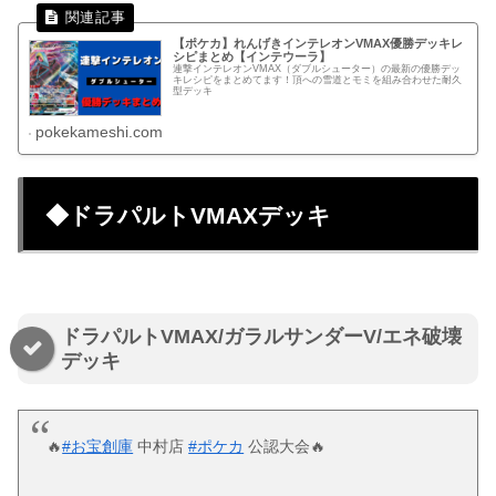
【ポケカ】れんげきインテレオンVMAX優勝デッキレ
シピまとめ【インテウーラ】
連撃インテレオンVMAX（ダブルシューター）の最新の優勝デッ
キレシピをまとめてます！頂への雪道とモミを組み合わせた耐久
型デッキ
pokekameshi.com
◆ドラパルトVMAXデッキ
ドラパルトVMAX/ガラルサンダーV/エネ破壊
デッキ
🔥
#お宝創庫
中村店
#ポケカ
公認大会🔥