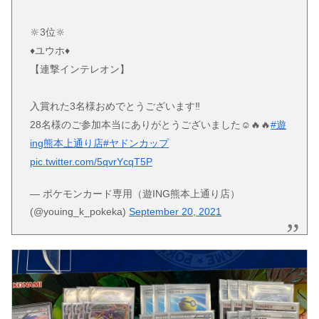
🔆3位🔆
♦️ユウホ♦️
【連撃インテレオン】
入賞れた3名様おめでとうございます‼️
28名様のご参加本当にありがとうございました☺️🔥🔥
#遊
ing熊本上通り店
#ヤドンカップ
pic.twitter.com/5qvrYcqT5P
— ポケモンカード専用（遊ING熊本上通り店）
(@youing_k_pokeka)
September 20, 2021