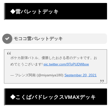
◆雷バレットデッキ
モココ雷バレットデッキ
ポケカ新弾バトル、優勝したおさる君のデッキです。お
めでとうございます!
pic.twitter.com/9ToPUDWboe
— フレンズ阿南 (@miyamiya180)
September 20, 2021
◆こくばバドレックスVMAXデッキ