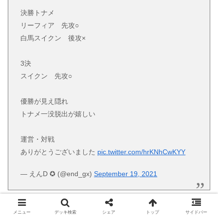
決勝トナメ
リーフィア 先攻○
白馬スイクン 後攻×
3決
スイクン 先攻○
優勝が見え隠れ
トナメ一没脱出が嬉しい
運営・対戦
ありがとうございました
pic.twitter.com/hrKNhCwKYY
— えんD ✪ (@end_gx)
September 19, 2021
メニュー
デッキ検索
シェア
トップ
サイドバー