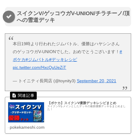
スイクンV/ゲッコウガV-UNION/チラチーノ/頂
への雪道デッキ
本日19時より行われたジムバトル、優勝はハヤシンさん
のゲッコウガV-UNIONでした。おめでとうございます！
#
ポケカ
#ジムバトル
#デッキレシピ
pic.twitter.com/HxcQuUeZiT
— トイニティ長岡店 (@toynity3)
September 20, 2021
【ポケカ】スイクンV優勝デッキレシピまとめ
スイクンVをメインとしたデッキの最新優勝デッキをまとめまし
た！
pokekameshi.com