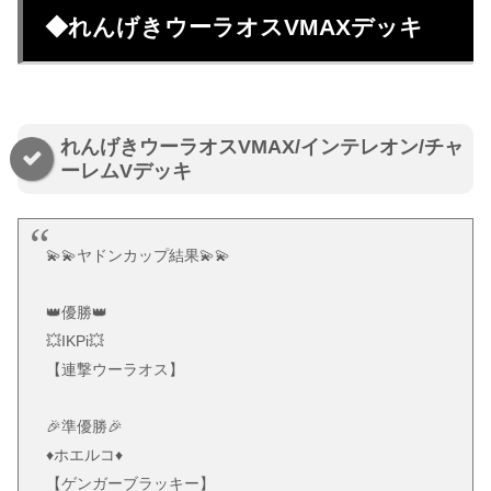
◆れんげきウーラオスVMAXデッキ
れんげきウーラオスVMAX/インテレオン/チャ
ーレムVデッキ
💫💫ヤドンカップ結果💫💫
👑優勝👑
💥IKPi💥
【連撃ウーラオス】
🎉準優勝🎉
♦️ホエルコ♦️
【ゲンガーブラッキー】