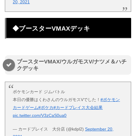
20, 2021
◆ブースターVMAXデッキ
ブースターVMAX/ウルガモスV/ナツメ＆ハチ
クデッキ
ポケモンカード ジムバトル
本日の優勝はくわさんのウルガモスVでした！
#ポケモン
カードゲーム
#ポケカ
#カードプレイス大会結果
pic.twitter.com/V3zCaS0ua0
— カードプレイス 大分店 (@kdpl2)
September 20,