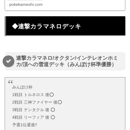
pokekameshi.com
◆連撃カラマネロデッキ
連撃カラマネロ/オクタン/インテレオンホミ
カ/頂への雪道デッキ（みんぽけ杯準優勝）
みんぽけ杯
1戦目 トルネロス 後⭕️
2戦目 三神ファイヤー 後⭕️
3戦目 テンタクル 後 ⭕️
4戦目 リーフィア 後 ⭕️
予選1位通過!!