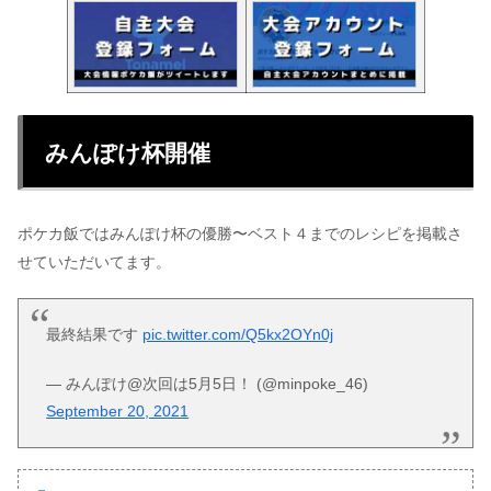
みんぽけ杯開催
ポケカ飯ではみんぽけ杯の優勝〜ベスト４までのレシピを掲載さ
せていただいてます。
最終結果です
pic.twitter.com/Q5kx2OYn0j
— みんぽけ@次回は5月5日！ (@minpoke_46)
September 20, 2021