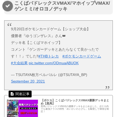
こくばバドレックスVMAX/マホイップVMAX/
ゲンミミ/オロヨノデッキ
9月20日ポケモンカードゲーム【ショップ大会】
優勝者『ゆうゴンザレス』さん👑
デッキ名【こくばマホイップ】
コメント『ゲンガーデッキとあたらなくて良かったで
す！！』でした‼
#THBトレカ
#ポケモンカードゲーム
#大会結果
pic.twitter.com/ODmuaABUOK
— TSUTAYA枚方ベルパルレ (@TSUTAYA_BP)
September 20, 2021
【ポケカ】こくばバドレックスVMAX優勝デッキまと
め【黒馬】
黒馬バドレックスVMAXの優勝デッキをまとめました。ポケカ内
でも最強クラスの特性「めいかいのとびら」を駆使して環境を制
圧！