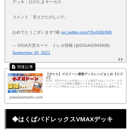
デッキ：ひのたまサーカス
コメント「非エクたのしい!!」
おめでとうございます!!😆
pic.twitter.com/Y5vGWzIWfr
— GIGA大宮カード トレカ情報 (@GIGA42943938)
September 20, 2021
【ポケカ】ズガドーン優勝デッキレシピまとめ【小ズ
ガ】
非GX、非Vポケモンの代表といっても過言ではない小ズガ（ズガ
ドーン）デッキの特徴と優勝デッキをまとめました。イーブイヒ
ーローズにて特性わたはこびのワタシラガが追加され復権なる
か！
pokekameshi.com
◆はくばバドレックスVMAXデッキ