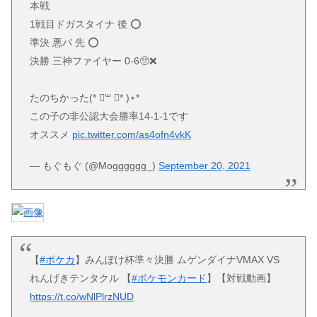
本戦
1戦目ドガスタイナ 後 ⭕️
準決 悪パ 先 ⭕️
決勝 三神ファイヤー 0-6🥺❌
たのちかった(* ॑꒳ ॑* )⋆*
この子の非公認大会勝率14-1-1です
オススメ
pic.twitter.com/as4ofn4vkK
— もぐもぐ (@Mogggggg_)
September 20, 2021
【
#ポケカ
】みんぽけ杯準々決勝 ムゲンダイナVMAX VS
れんげきテンタクル 【
#ポケモンカード
】【対戦動画】
https://t.co/wNlPlrzNUD