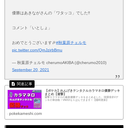
優勝はあきながさんの「ワタッコ」でした‼️
コメント「いとしょ」
おめでとうございます🎉
#秋葉原チェルモ
pic.twitter.com/QmJzirbBmu
— 秋葉原チェルモ cherumoAKIBA (@cherumo2010)
September 20, 2021
【ポケカ】れんげきテンタクルカラマネロ優勝デッキ
まとめ【連撃】
連撃カラマネロの最新優勝デッキをまとめました。現環境非Vデ
ッキの筆頭格！VMAXも１ぱんできます！【随時更新】
pokekameshi.com