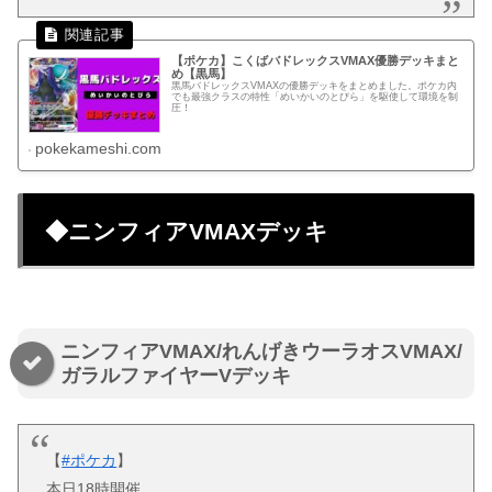
【ポケカ】こくばバドレックスVMAX優勝デッキまと
め【黒馬】
黒馬バドレックスVMAXの優勝デッキをまとめました。ポケカ内
でも最強クラスの特性「めいかいのとびら」を駆使して環境を制
圧！
pokekameshi.com
◆ニンフィアVMAXデッキ
ニンフィアVMAX/れんげきウーラオスVMAX/
ガラルファイヤーVデッキ
【
#ポケカ
】
本日18時開催