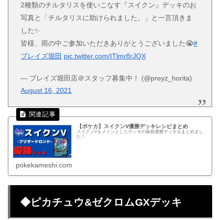
2種類のチルタリスを使いこなす『スイクン』デッキのお
写真と「チルタリスに助けられました。」と一言頂きま
した✨
皆様、雨の中ご参加いただきありがとうございました😭
#
プレイズ堀田
pic.twitter.com/ITlmr8rJQX
— プレイズ堀田店＠スタッフ募集中！ (@preyz_horita)
August 16, 2021
【ポケカ】スイクンV優勝デッキレシピまとめ
スイクンVをメインとしたデッキの最新優勝デッキをまとめまし
た！
pokekameshi.com
◆ピカチュウ&ゼクロムGXデッキ