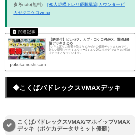
参考note(無料)：
[90人規模トレリ優勝構築]カウンターピ
カゼクコケコvmax
【解説付】ピカゼク、カプ・コケコVMAX、雷MM優
勝デッキまとめ
Bレギュ落ちの影響を受けたピカゼクの優勝デッキまとめです。
厳しい環境ですがミュウツー&ミュウGXのおかげでまだまだ戦え
るデッキとなっています。
pokekameshi.com
◆こくばバドレックスVMAXデッキ
こくばバドレックスVMAX/マホイップVMAX
デッキ（ポケカデータサミット優勝）