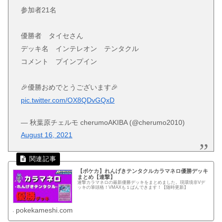
参加者21名
優勝者 タイセさん
デッキ名 インテレオン テンタクル
コメント プインプイン
🎉優勝おめでとうございます🎉
pic.twitter.com/OX8QDvGQxD
— 秋葉原チェルモ cherumoAKIBA (@cherumo2010)
August 16, 2021
【ポケカ】れんげきテンタクルカラマネロ優勝デッキ
まとめ【連撃】
連撃カラマネロの最新優勝デッキをまとめました。現環境非Vデ
ッキの筆頭格！VMAXも１ぱんできます！【随時更新】
pokekameshi.com