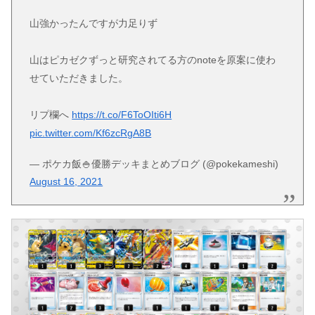
山強かったんですが力足りず
山はピカゼクずっと研究されてる方のnoteを原案に使わ
せていただきました。
リプ欄へ
https://t.co/F6ToOIti6H
pic.twitter.com/Kf6zcRgA8B
— ポケカ飯🍚優勝デッキまとめブログ (@pokekameshi)
August 16, 2021