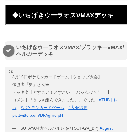
◆いちげきウーラオスVMAXデッキ
いちげきウーラオスVMAX/ブラッキーVMAX/
ヘルガーデッキ
8月16日ポケモンカードゲーム【ショップ大会】
優勝者『男』さん👑
デッキ名【どすこい！どすこい！ワンパンだぜ！！】
コメント「さっき組んできました。」でした！
#THBトレ
カ
#ポケモンカードゲーム
#大会結果
pic.twitter.com/DFAgrnefpH
— TSUTAYA枚方ベルパルレ (@TSUTAYA_BP)
August