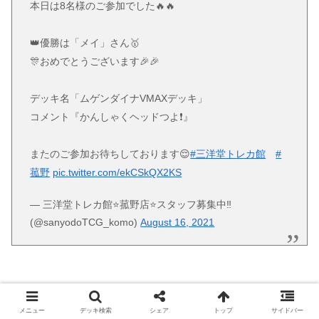
本日は8名様のご参加でした🔥🔥
👑優勝は「メイ」さん🥇
🎊おめでとうございます🎉🎉
デッキ名「ムゲンダイナVMAXデッキ」
コメント『かんしゃくヘッドつよ❗️』
またのご参加お待ちしております😌
#三洋堂トレカ館
#
菰野
pic.twitter.com/ekCSkQX2KS
— 三洋堂トレカ館⭐️菰野店⭐️スタッフ募集中‼️
(@sanyodoTCG_komo)
August 16, 2021
ムゲンダイナVMAX/ブラッキーVMAXデッキ
メニュー
デッキ検索
シェア
トップ
サイドバー