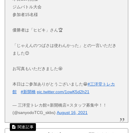
ジムバトル大会
参加者15名様
優勝者は「ヒビキ」さん🏆
「じゃえんのつばさは使わんかった」との一言いただき
ました😊
お写真もいただきました🤩
本日はご参加ありがとうございました😁
#三洋堂トレカ
館
#新開橋
pic.twitter.com/1owK5d2h21
— 三洋堂トレカ館⭐️新開橋店⭐️スタッフ募集中！！
(@sanyodoTCG_skbs)
August 16, 2021