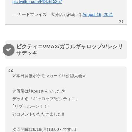
pic.twitter.com/PDIzhDi2o7
— カードプレイス 大分店 (@kdpl2)
August 16, 2021
ビクティニVMAX/ガラルギャロップV/レシリ
ザデッキ
⚔️本日開催ポケモンカード非公認大会⚔️
🎉優勝は｢Kou｣さんでした🎉
デッキ名「ギャロップ/ビクティニ」
｢リブラホーン！！｣
とコメントいただきました‼️
次回開催は8/18(月)18:00～です🙇‍♂️