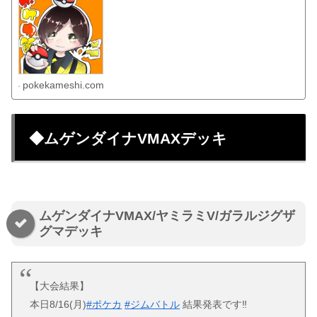
pokekameshi.com
◆ムゲンダイナVMAXデッキ
ムゲンダイナVMAX/ヤミラミV/ガラルジグザ
グマデッキ
【大会結果】
本日8/16(月)
#ポケカ
#ジムバトル
結果発表です‼️