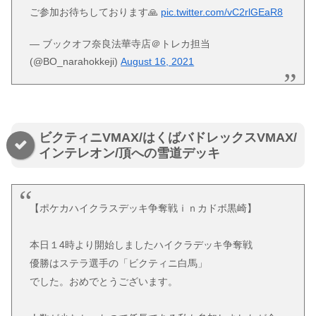
ご参加お待ちしております🙏
pic.twitter.com/vC2rlGEaR8
— ブックオフ奈良法華寺店＠トレカ担当
(@BO_narahokkeji)
August 16, 2021
ビクティニVMAX/はくばバドレックスVMAX/
インテレオン/頂への雪道デッキ
【ポケカハイクラスデッキ争奪戦ｉｎカドボ黒崎】
本日１4時より開始しましたハイクラデッキ争奪戦
優勝はステラ選手の「ビクティニ白馬」
でした。おめでとうございます。