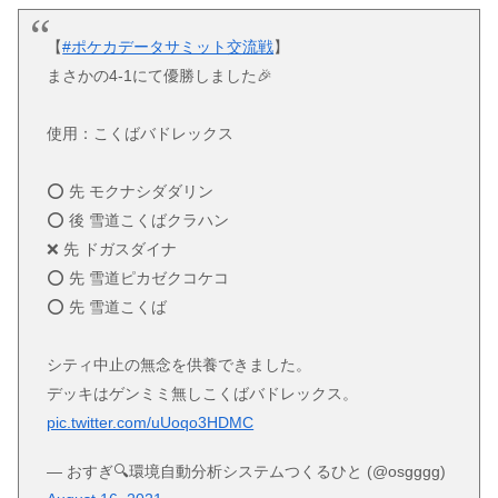
【
#ポケカデータサミット交流戦
】
まさかの4-1にて優勝しました🎉
使用：こくばバドレックス
⭕️ 先 モクナシダダリン
⭕️ 後 雪道こくばクラハン
❌ 先 ドガスダイナ
⭕️ 先 雪道ピカゼクコケコ
⭕️ 先 雪道こくば
シティ中止の無念を供養できました。
デッキはゲンミミ無しこくばバドレックス。
pic.twitter.com/uUoqo3HDMC
— おすぎ🔍環境自動分析システムつくるひと (@osgggg)