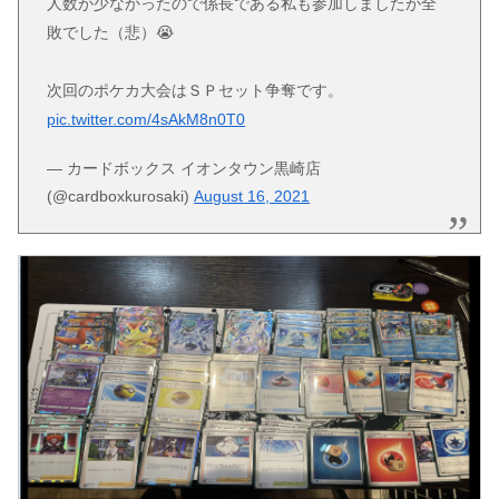
人数が少なかったので係長である私も参加しましたが全
敗でした（悲）😭
次回のポケカ大会はＳＰセット争奪です。
pic.twitter.com/4sAkM8n0T0
— カードボックス イオンタウン黒崎店
(@cardboxkurosaki)
August 16, 2021