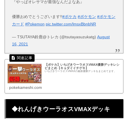
『やっぱオレサマが最強なんだよなあ』
優勝おめでとうございます!!
#ポケカ
#ポケモン
#ポケモン
カード
#Pokemon
pic.twitter.com/lmsxBbnbNR
— TSUTAYA鈴鹿@トレカ (@tsutayasuzukatg)
August
16, 2021
【ポケカ】いちげきウーラオスVMAX優勝デッキレシ
ピまとめ【キョダイイチゲキ】
いちげきウーラオスVMAXの最新優勝デッキをまとめてます。
pokekameshi.com
◆れんげきウーラオスVMAXデッキ