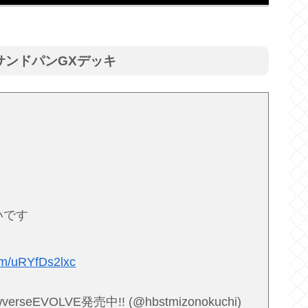
サンドパンGXデッキ
いです
com/uRYfDs2lxc
EVOLVE発売中!! (@hbstmizonokuchi)