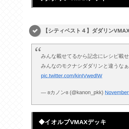
【シティベスト４】ダダリンVMA
みんな載せてるから記念にレシピ載せます
みんなのモクナシダダリンと違うな
pic.twitter.com/kinIVwedlW
— ʚカノンɞ (@kanon_pkk)
November
◆イオルブVMAXデッキ