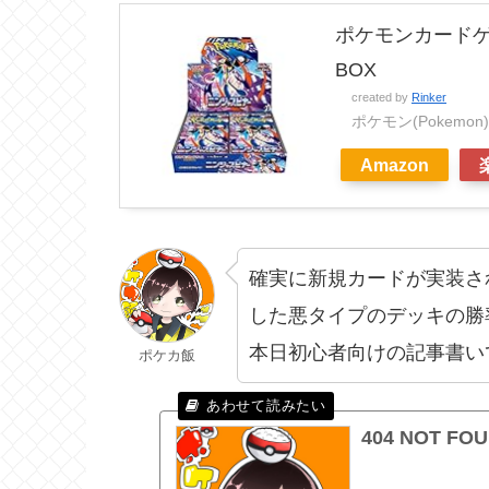
ポケモンカードゲ
BOX
created by
Rinker
ポケモン(Pokemon)
Amazon
確実に新規カードが実装さ
した悪タイプのデッキの勝
本日初心者向けの記事書い
ポケカ飯
404 NOT FO