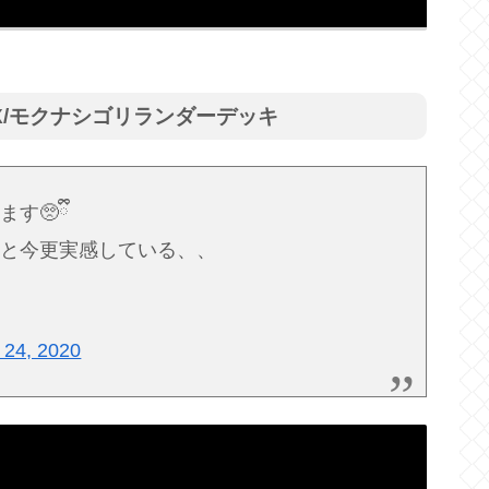
X/モクナシゴリランダーデッキ
🥺ྀི
ぁと今更実感している、、
 24, 2020