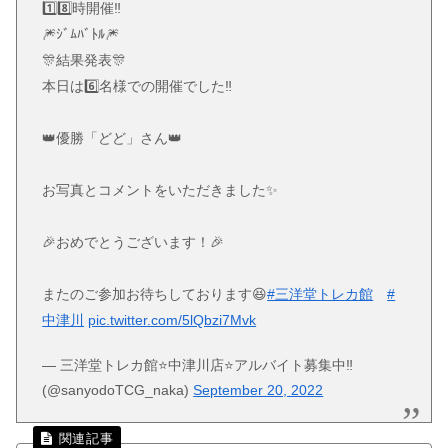
1️⃣8️⃣時開催‼️
🎆ｼﾞﾑﾊﾞﾄﾙ🎆
🎊結果発表🎊
本日は6️⃣名様での開催でした‼️
👑優勝「どど」さん👑
お写真とコメントをいただきました✨
🎉おめでとうございます！🎉
またのご参加お待ちしております😆
#三洋堂トレカ館
#
中津川
pic.twitter.com/5lQbzi7Mvk
— 三洋堂トレカ館⭐️中津川店⭐️アルバイト募集中‼️
(@sanyodoTCG_naka)
September 20, 2022