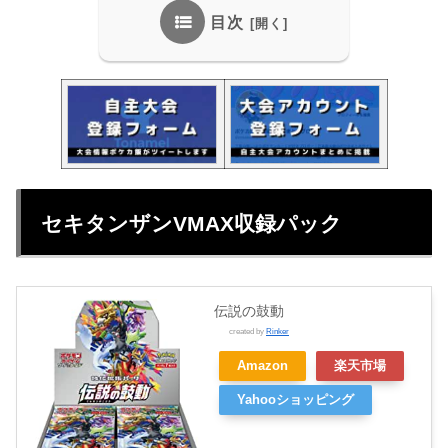
目次
セキタンザンVMAX収録パック
伝説の鼓動
created by
Rinker
Amazon
楽天市場
Yahooショッピング