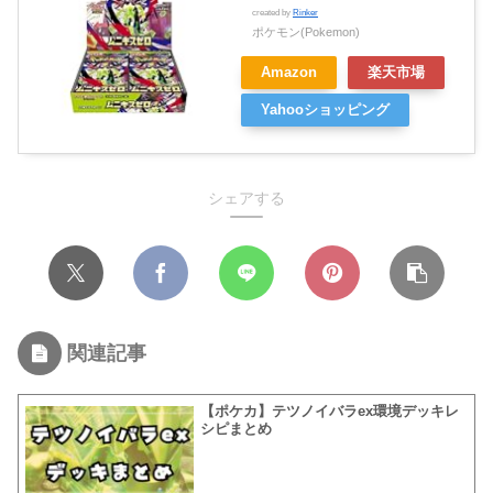
created by
Rinker
ポケモン(Pokemon)
Amazon
楽天市場
Yahooショッピング
シェアする
関連記事
【ポケカ】テツノイバラex環境デッキレ
シピまとめ