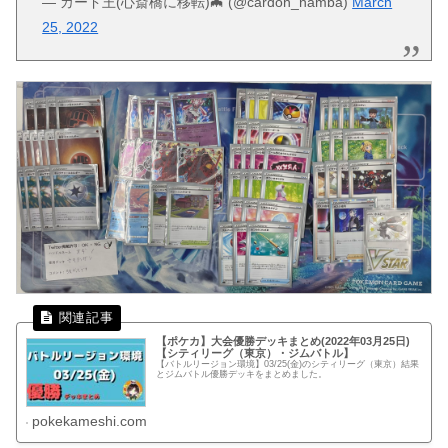
— カード王(心斎橋に移転)🦇 (@cardoh_namba)
March
25, 2022
【ポケカ】大会優勝デッキまとめ(2022年03月25日)
【シティリーグ（東京）・ジムバトル】
【バトルリージョン環境】03/25(金)のシティリーグ（東京）結果
とジムバトル優勝デッキをまとめました。
pokekameshi.com