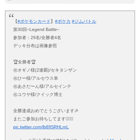
【
#ポケモンカード
】
#ポケカ
#ジムバトル
第30回~Legend Battle~
参加者：29名/全勝者4名
デッキ分布は画像参照
🏆全勝者🏆
㊗️オギノ様(2連覇)/セキタンザン
㊗️ひー様/アルセウス単
㊗️あさだーん様/アルセインテ
㊗️ユウヤ様/クイック博士
全勝達成おめでとうございます🎉
またご参加お待ちしてます🙇🏻‍♂️
pic.twitter.com/lb89SRHLmL