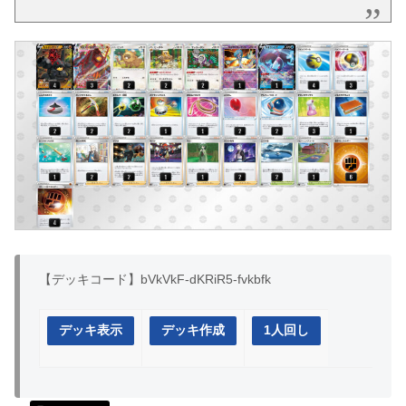
【デッキコード】bVkVkF-dKRiR5-fvkbfk
デッキ表示
デッキ作成
1人回し