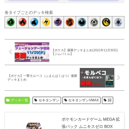
各タイプごとのデッキ検索
【ポケカ】優勝デッキまとめ(2021年11月30日)
【ジムバトル】
【ポケカ】一撃モルペコ（ふまんばくはつ）優勝
デッキまとめ
デッキ一覧
セキタンザン
セキタンザンVMAX
闘
ポケモンカードゲーム MEGA 拡
張パック ムニキスゼロ BOX