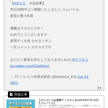
【
#ポケカ
大会結果】
本日18時半より開催いたしました ジムバトル
参加人数 6名様
優勝はマヤさんです！
おめでとうございます🎉
使用デッキ名:セキタンザン
一言コメント:カチカチです
またのご参加お待ちしております(｡☌ᴗ☌｡)
#アツロコ
pic.twitter.com/tZ3gNtx4ui
— TC バトロコ本厚木駅前 (@batoloco_KH)
July 14,
2022
【ポケカ】大会優勝デッキまとめ(2022年07月14日)
【ジムバトル】
【ポケモンGO環境】7/14(木)開催のジムバトル優勝デッキをまと