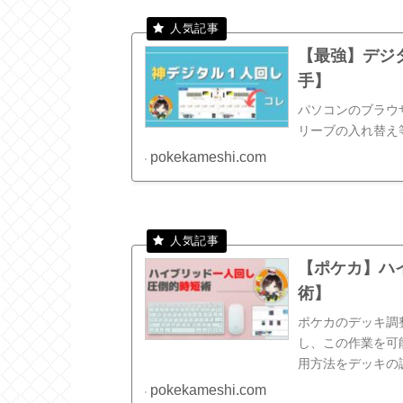
【最強】デジ
手】
パソコンのブラウ
リーブの入れ替え
pokekameshi.com
【ポケカ】ハ
術】
ポケカのデッキ調
し、この作業を可
用方法をデッキの
pokekameshi.com