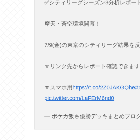
✅シティリーグシーズン3分析レポー
摩天・蒼空環境開幕！
7/9(金)の東京のシティリーグ結果を
🔽リンク先からレポート確認できます
🔽スマホ用
https://t.co/2Z0JAKGQhe
pic.twitter.com/LaFErM6nd0
— ポケカ飯🍚優勝デッキまとめブログ (@