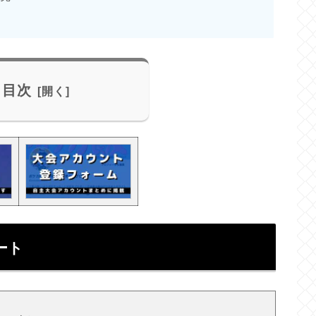
目次
ート