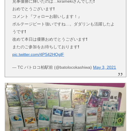
見事優勝に輝いたのは…kiramekiさんでした❗
おめでとうございます❗
コメント『フォローお願いします！』
ボルテージビート強いですね…。ダダリンも活躍したよ
うです❗
改めて本日は優勝おめでとうございます❗
またのご参加をお待ちしております❗
pic.twitter.com/4PS42HQglF
— TC バトロコ柏駅前 (@batolocokashiwa)
May 3, 2021