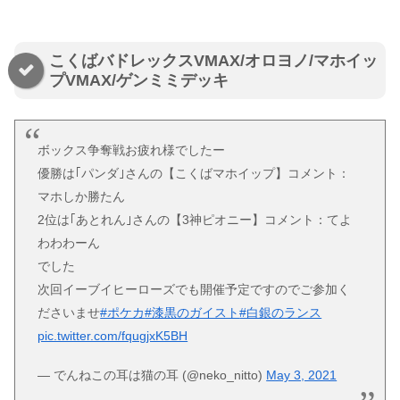
こくばバドレックスVMAX/オロヨノ/マホイッ
プVMAX/ゲンミミデッキ
ボックス争奪戦お疲れ様でしたー
優勝は｢パンダ｣さんの【こくばマホイップ】コメント：
マホしか勝たん
2位は｢あとれん｣さんの【3神ピオニー】コメント：てよ
わわわーん
でした
次回イーブイヒーローズでも開催予定ですのでご参加く
ださいませ
#ポケカ
#漆黒のガイスト
#白銀のランス
pic.twitter.com/fqugjxK5BH
— でんねこの耳は猫の耳 (@neko_nitto)
May 3, 2021