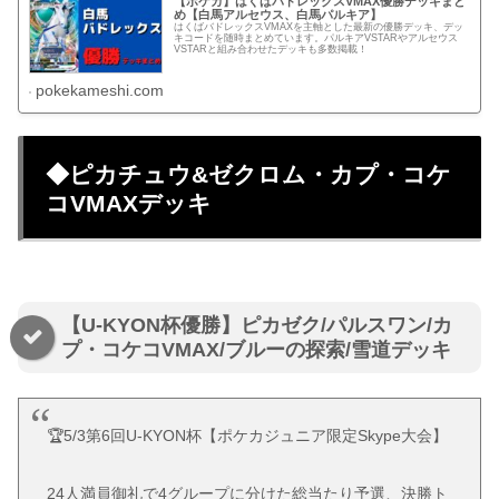
【ポケカ】はくばバドレックスVMAX優勝デッキまと
め【白馬アルセウス、白馬パルキア】
はくばバドレックスVMAXを主軸とした最新の優勝デッキ、デッ
キコードを随時まとめています。パルキアVSTARやアルセウス
VSTARと組み合わせたデッキも多数掲載！
pokekameshi.com
◆ピカチュウ&ゼクロム・カプ・コケ
コVMAXデッキ
【U-KYON杯優勝】ピカゼク/パルスワン/カ
プ・コケコVMAX/ブルーの探索/雪道デッキ
🏆5/3第6回U-KYON杯【ポケカジュニア限定Skype大会】
24人満員御礼で4グループに分けた総当たり予選、決勝ト