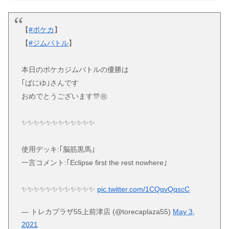
【
#ポケカ
】
【
#ジムバトル
】
本日のポケカジムバトルの優勝は
｢ばにゆ｣さんです
おめでとうございます🎊㊗
✨✨✨✨✨✨✨✨✨✨✨✨
使用デッキ:｢脳筋黒馬｣
一言コメント:｢Eclipse first the rest nowhere｣
✨✨✨✨✨✨✨✨✨✨✨✨
pic.twitter.com/1CQqvQqscC
— トレカプラザ55上前津店 (@torecaplaza55)
May 3,
2021