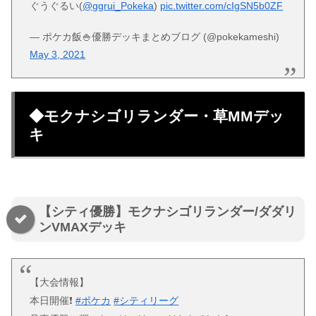
ぐうぐるい(
@ggrui_Pokeka
)
pic.twitter.com/cIgSN5b0ZF
— ポケカ飯🍚優勝デッキまとめブログ (@pokekameshi)
May 3, 2021
◆モクナシゴリランダー・草MMデッ
キ
【シティ優勝】モクナシゴリランダー/ダダリ
ンVMAXデッキ
【大会情報】
本日開催❗
#ポケカ
#シティリーグ