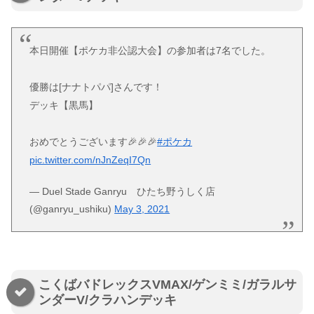
本日開催【ポケカ非公認大会】の参加者は7名でした。
優勝は[ナナトパパ]さんです！
デッキ【黒馬】
おめでとうございます🎉🎉🎉
#ポケカ
pic.twitter.com/nJnZeqI7Qn
— Duel Stade Ganryu ひたち野うしく店
(@ganryu_ushiku)
May 3, 2021
こくばバドレックスVMAX/ゲンミミ/ガラルサ
ンダーV/クラハンデッキ