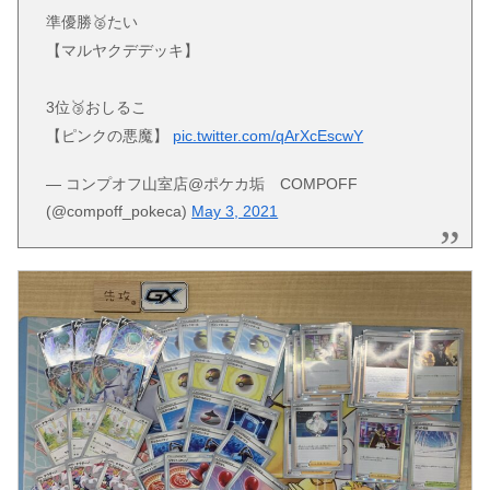
準優勝🥈たい
【マルヤクデデッキ】
3位🥉おしるこ
【ピンクの悪魔】
pic.twitter.com/qArXcEscwY
— コンプオフ山室店@ポケカ垢 COMPOFF
(@compoff_pokeca)
May 3, 2021