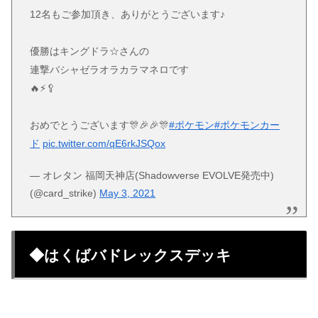
12名もご参加頂き、ありがとうございます♪
優勝はキングドラ☆さんの
連撃バシャゼラオラカラマネロです
🔥⚡️🥄
おめでとうございます🎊🎉🎉🎊
#ポケモン
#ポケモンカー
ド
pic.twitter.com/qE6rkJSQox
— オレタン 福岡天神店(Shadowverse EVOLVE発売中)
(@card_strike)
May 3, 2021
◆はくばバドレックスデッキ