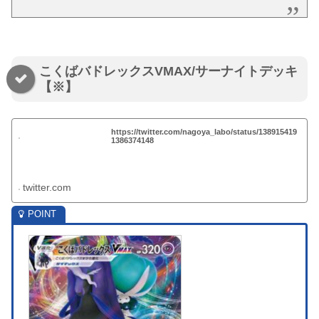
こくばバドレックスVMAX/サーナイトデッキ
【※】
https://twitter.com/nagoya_labo/status/138915419
1386374148
twitter.com