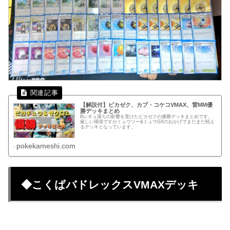
【解説付】ピカゼク、カプ・コケコVMAX、雷MM優
勝デッキまとめ
Bレギュ落ちの影響を受けたピカゼクの優勝デッキまとめです。
厳しい環境ですがミュウツー&ミュウGXのおかげでまだまだ戦え
るデッキとなっています。
pokekameshi.com
◆こくばバドレックスVMAXデッキ