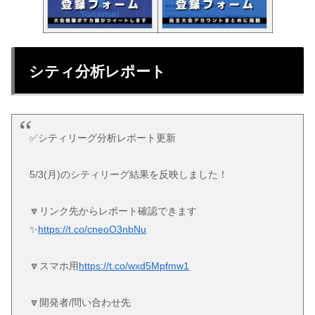
シティ分析レポート
✅シティリーグ分析レポート更新
5/3(月)のシティリーグ結果を反映しました！
🔽リンク先からレポート確認できます
✨
https://t.co/cneoO3nbNu
🔽スマホ用
https://t.co/wxd5Mpfmw1
🔽開発者/問い合わせ先