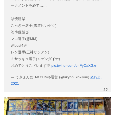
ーナメントを経て……
🥇優勝🥇
こっきー選手(雪道ピカゼク)
🥈準優勝🥈
マコ選手(悪MM)
🎉best4🎉
レン選手(三神ザシアン)
ミサッキュ選手(ムゲンダイナ)
おめでとうございます🎊
pic.twitter.com/enFyCaXGxr
— うきょん@U-KYON杯運営 (@ukyon_kokiyuri)
May 3,
2021