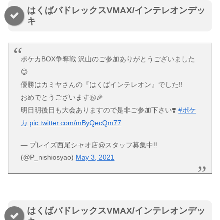
はくばバドレックスVMAX/インテレオンデッ
キ
ポケカBOX争奪戦 沢山のご参加ありがとうございました
😊
優勝はカミヤさんの『はくばインテレオン』でした‼️
おめでとうございます㊗️🎉
明日明後日も大会ありますので是非ご参加下さい❣️
#ポケ
カ
pic.twitter.com/mByQecQm77
— プレイズ西尾シャオ店@スタッフ募集中!!
(@P_nishiosyao)
May 3, 2021
はくばバドレックスVMAX/インテレオンデッ