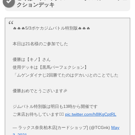
クションデッキ
🔥🔥🔥5/3ポケカジムバトル特別版🔥🔥🔥
本日は21名様のご参加でした
優勝は【キノ】さん
使用デッキは【黒馬パーフェクション】
「ムゲンダイナじ2回勝てたのはデカい｣とのことでした
優勝おめでとうございます🎉
ジムバトル特別版は明日も13時から開催です
ご来店お待ちしています🙇‍♀️
pic.twitter.com/h8lKgCptRL
— ラックス奈良柏木店[カードショップ] (@TCGnk)
May