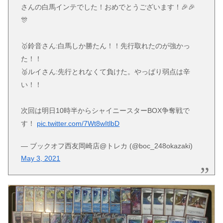
さんの白馬インテでした！おめでとうございます！🎉🎉
🎊
🥇鈴音さん:白馬しか勝たん！！先行取れたのが強かっ
た！！
🥈ルイさん:先行とれなくて負けた。やっぱり弱点は辛
い！！
次回は明日10時半からシャイニースターBOX争奪戦で
す！
pic.twitter.com/7Wt8wItlbD
— ブックオフ西友岡崎店@トレカ (@boc_248okazaki)
May 3, 2021