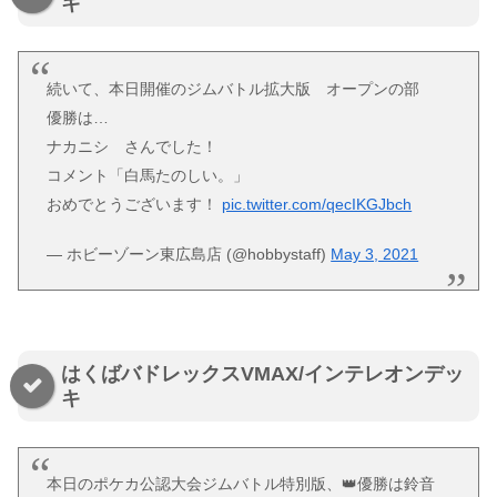
キ
続いて、本日開催のジムバトル拡大版 オープンの部
優勝は…
ナカニシ さんでした！
コメント「白馬たのしい。」
おめでとうございます！
pic.twitter.com/qecIKGJbch
— ホビーゾーン東広島店 (@hobbystaff)
May 3, 2021
はくばバドレックスVMAX/インテレオンデッ
キ
本日のポケカ公認大会ジムバトル特別版、👑優勝は鈴音