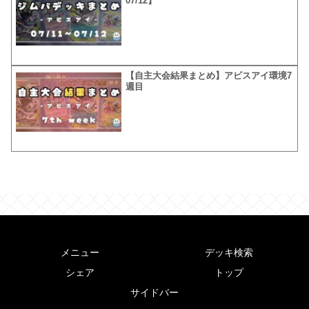
07/12】
【自主大会結果まとめ】アビスアイ環境7
週目
メニュー
デッキ検索
シェア
トップ
サイドバー