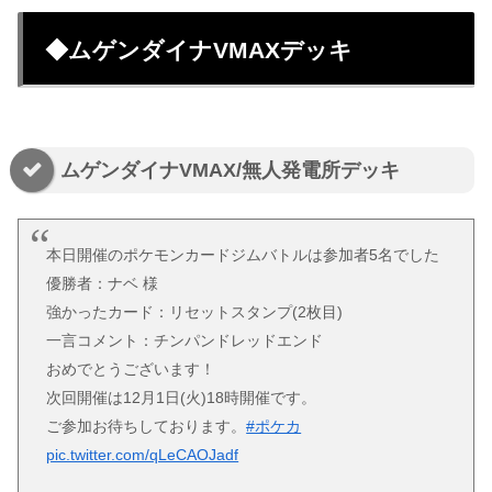
◆ムゲンダイナVMAXデッキ
ムゲンダイナVMAX/無人発電所デッキ
本日開催のポケモンカードジムバトルは参加者5名でした
優勝者：ナベ 様
強かったカード：リセットスタンプ(2枚目)
一言コメント：チンパンドレッドエンド
おめでとうございます！
次回開催は12月1日(火)18時開催です。
ご参加お待ちしております。
#ポケカ
pic.twitter.com/qLeCAOJadf