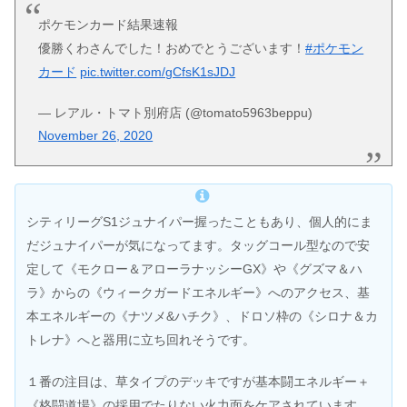
ポケモンカード結果速報
優勝くわさんでした！おめでとうございます！
#ポケモン
カード
pic.twitter.com/gCfsK1sJDJ
— レアル・トマト別府店 (@tomato5963beppu)
November 26, 2020
シティリーグS1ジュナイパー握ったこともあり、個人的にま
だジュナイパーが気になってます。タッグコール型なので安
定して《モクロー＆アローラナッシーGX》や《グズマ＆ハ
ラ》からの《ウィークガードエネルギー》へのアクセス、基
本エネルギーの《ナツメ&ハチク》、ドロソ枠の《シロナ＆カ
トレナ》へと器用に立ち回れそうです。
１番の注目は、草タイプのデッキですが基本闘エネルギー＋
《格闘道場》の採用でたりない火力面をケアされています。