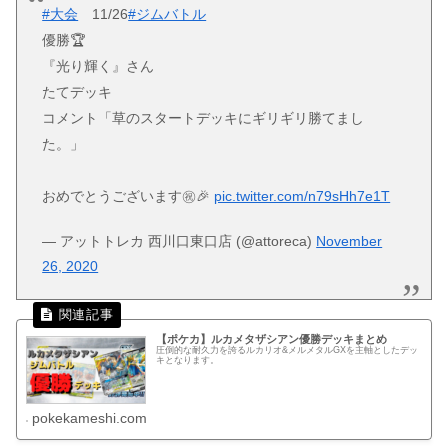
#大会
11/26
#ジムバトル
優勝🏆
『光り輝く』さん
たてデッキ
コメント「草のスタートデッキにギリギリ勝てまし
た。」
おめでとうございます㊗️🎉
pic.twitter.com/n79sHh7e1T
— アットトレカ 西川口東口店 (@attoreca)
November
26, 2020
【ポケカ】ルカメタザシアン優勝デッキまとめ
圧倒的な耐久力を誇るルカリオ&メルメタルGXを主軸としたデッ
キとなります。
pokekameshi.com