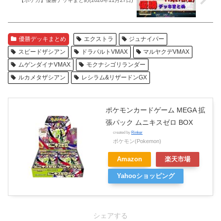
【ポケカ】優勝デッキまとめ(2020年11月27日)
優勝デッキまとめ
エクストラ
ジュナイパー
スピードザシアン
ドラパルトVMAX
マルヤクデVMAX
ムゲンダイナVMAX
モクナシゴリランダー
ルカメタザシアン
レシラム&リザードンGX
ポケモンカードゲーム MEGA 拡
張パック ムニキスゼロ BOX
created by
Rinker
ポケモン(Pokemon)
Amazon
楽天市場
Yahooショッピング
シェアする