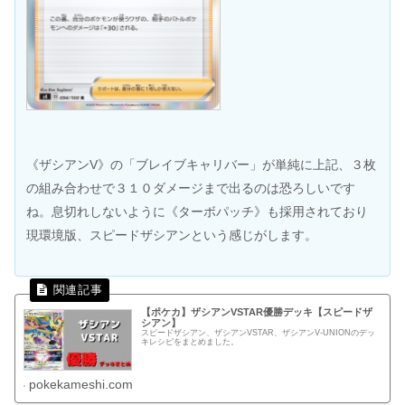
《ザシアンV》の「ブレイブキャリバー」が単純に上記、３枚
の組み合わせで３１０ダメージまで出るのは恐ろしいです
ね。息切れしないように《ターボパッチ》も採用されており
現環境版、スピードザシアンという感じがします。
【ポケカ】ザシアンVSTAR優勝デッキ【スピードザ
シアン】
スピードザシアン、ザシアンVSTAR、ザシアンV-UNIONのデッ
キレシピをまとめました。
pokekameshi.com