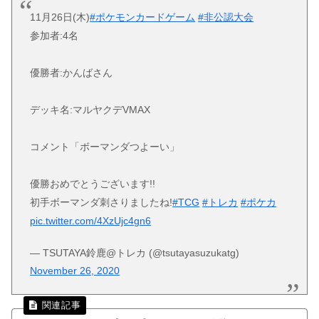
11月26日(木)
#ポケモンカードゲーム
#非公認大会
参加者:4名
優勝者:かんばさん
デッキ名:マルヤクデVMAX
コメント「ボーマンダつよーい」
優勝おめでとうございます!!
初手ボーマンダ刺さりましたね!
#TCG
#トレカ
#ポケカ
pic.twitter.com/4XzUjc4gn6
— TSUTAYA鈴鹿@トレカ (@tsutayasuzukatg)
November 26, 2020