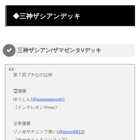
◆三神ザシアンデッキ
三神ザシアン/ザマゼンタVデッキ
第７回プチなのは杯
🏆優勝
ゆうじん(
@aaaaaaayujin
)
《インテレオンVmax》
🥈準優勝
ゾノ@サナニンフ使い(
@sinon6810
)
《サーナイト＆ニンフィア》