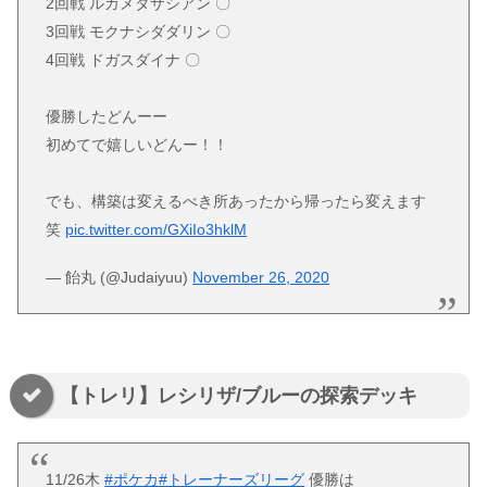
2回戦 ルカメタザシアン 〇
3回戦 モクナシダダリン 〇
4回戦 ドガスダイナ 〇
優勝したどんーー
初めてで嬉しいどんー！！
でも、構築は変えるべき所あったから帰ったら変えます
笑
pic.twitter.com/GXiIo3hklM
— 飴丸 (@Judaiyuu)
November 26, 2020
【トレリ】レシリザ/ブルーの探索デッキ
11/26木
#ポケカ
#トレーナーズリーグ
優勝は