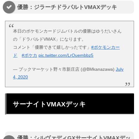
優勝：ジラーチドラパルトVMAXデッキ
本日のポケモンカードジムバトルの優勝はゆうだいさん
の「ドラパルドVMAX」になります。
コメント「優勝できて嬉しかったです」
#ポケモンカー
ド
#ポケカ
pic.twitter.com/LrOuembbz5
— ブックマーケット野々市新庄店 (@BMkanazawa)
July
4, 2020
サーナイトVMAXデッキ
優勝：シルヴァディGXサーナイトVMAXデッ