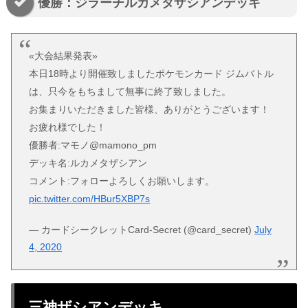
優勝：ジラーチルカメタザシアンデッキ
«大会結果発表»
本日18時より開催致しましたポケモンカード ジムバトル
は、只今をもちまして無事に終了致しました。
お集まりいただきました皆様、ありがとうございます！
お疲れ様でした！
優勝者:マモノ@mamono_pm
デッキ名:ルカメタザシアン
コメント:フォローよろしくお願いします。
pic.twitter.com/HBur5XBP7s
— カードシークレットCard-Secret (@card_secret)
July
4, 2020
三神ザシアンデッキ