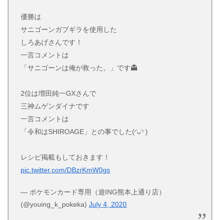
優勝は
サニゴーンガブギラを使用した
しろあげさんです！
一言コメントは
「サニゴーンは俺が救った。」です👻
2位は増田純一GXさんで
三神ムゲンダイナです
一言コメントは
「令和はSHIROAGE」との事でした(◜ᴗ◝ )
レシピ掲載もしておきます！
pic.twitter.com/DBzrKmW0gs
— ポケモンカード専用（遊ING熊本上通り店）
(@youing_k_pokeka)
July 4, 2020