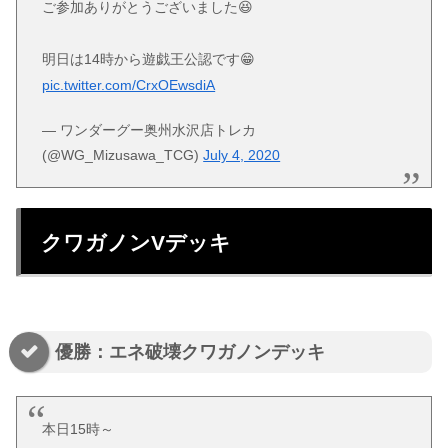
ご参加ありがとうございました😆
明日は14時から遊戯王公認です😁
pic.twitter.com/CrxOEwsdiA
— ワンダーグー奥州水沢店トレカ
(@WG_Mizusawa_TCG)
July 4, 2020
クワガノンVデッキ
優勝：エネ破壊クワガノンデッキ
本日15時～