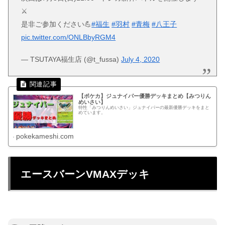
⚔️
是非ご参加ください💪
#福生
#羽村
#青梅
#八王子
pic.twitter.com/ONLBbyRGM4
— TSUTAYA福生店 (@t_fussa)
July 4, 2020
【ポケカ】ジュナイパー優勝デッキまとめ【みつりん
めいさい】
特性「みつりんめいさい」ジュナイパーの最新優勝デッキをまと
めています。
pokekameshi.com
エースバーンVMAXデッキ