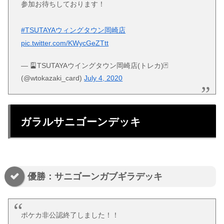
参加お待ちしております！
#TSUTAYAウィングタウン岡崎店
pic.twitter.com/KWycGeZTtt
— 🎴TSUTAYAウイングタウン岡崎店(トレカ)🃏
(@wtokazaki_card)
July 4, 2020
ガラルサニゴーンデッキ
優勝：サニゴーンガブギラデッキ
ポケカ非公認終了しました！！