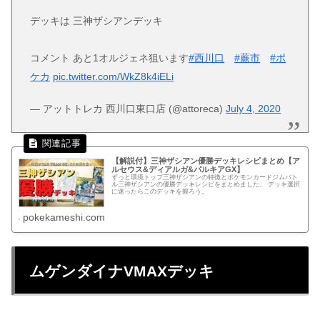
デッキは 三神ザシアンデッキ
コメント あと1オルジェネ狙います
#西川口
#蕨市
#ポ
ケカ
pic.twitter.com/WkZ8k4iELi
— アットトレカ 西川口東口店 (@attoreca)
July 4, 2020
【解説付】三神ザシアン優勝デッキレシピまとめ【ア
ルセウス&ディアルガ&パルキアGX】
ずっと環境トップ三神ザシアンの特徴とポケモンカードジムバト
ル三神ザシアンの優勝デッキレシピをまとめました。 デッキ選択
に迷ったらこのデッキを握ろう。
pokekameshi.com
ムゲンダイナVMAXデッキ