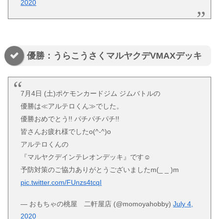
2020
優勝：うらこうさくマルヤクデVMAXデッキ
7月4日 (土)ポケモンカードジム ジムバトルの
優勝は≪アルテロくん≫でした。
優勝おめでとう!! パチパチパチ!!
皆さんお疲れ様でしたo(^-^)o
アルテロくんの
『マルヤクデインテレオンデッキ』です☺
予防対策のご協力ありがとうございましたm(_ _ )m
pic.twitter.com/FUnzs4tcqI
— おもちゃの桃屋 二軒屋店 (@momoyahobby)
July 4,
2020