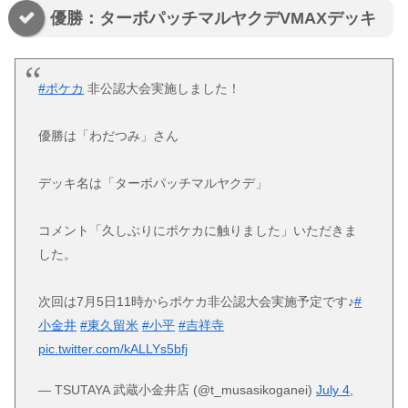
優勝：ターボパッチマルヤクデVMAXデッキ
#ポケカ
非公認大会実施しました！
優勝は「わだつみ」さん
デッキ名は「ターボパッチマルヤクデ」
コメント「久しぶりにポケカに触りました」いただきま
した。
次回は7月5日11時からポケカ非公認大会実施予定です♪
#
小金井
#東久留米
#小平
#吉祥寺
pic.twitter.com/kALLYs5bfj
— TSUTAYA 武蔵小金井店 (@t_musasikoganei)
July 4,