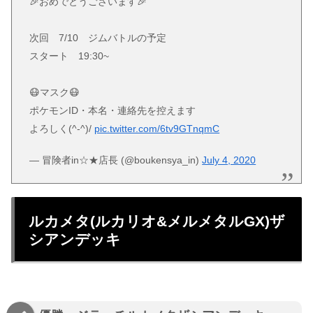
🎉おめでとうございます🎉
次回 7/10 ジムバトルの予定
スタート 19:30~
😷マスク😷
ポケモンID・本名・連絡先を控えます
よろしく(^-^)/
pic.twitter.com/6tv9GTnqmC
— 冒険者in☆★店長 (@boukensya_in)
July 4, 2020
ルカメタ(ルカリオ&メルメタルGX)ザ
シアンデッキ