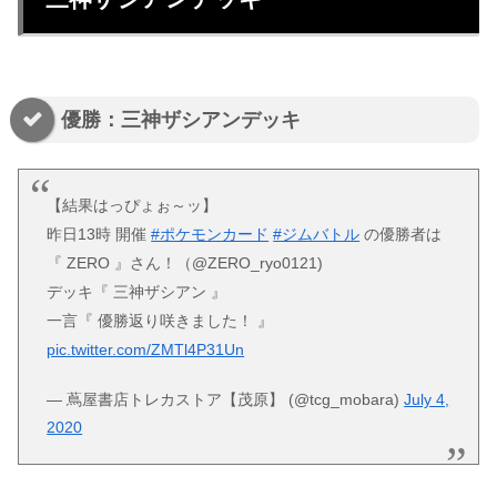
優勝：三神ザシアンデッキ
【結果はっぴょぉ～ッ】
昨日13時 開催
#ポケモンカード
#ジムバトル
の優勝者は
『 ZERO 』さん！（@ZERO_ryo0121)
デッキ『 三神ザシアン 』
一言『 優勝返り咲きました！ 』
pic.twitter.com/ZMTl4P31Un
— 蔦屋書店トレカストア【茂原】 (@tcg_mobara)
July 4,
2020