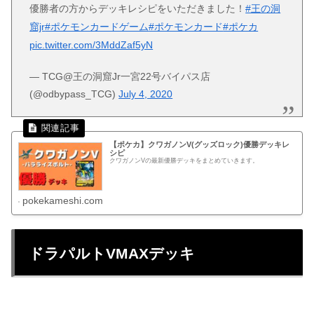
優勝者の方からデッキレシピをいただきました！
#王の洞
窟jr
#ポケモンカードゲーム
#ポケモンカード
#ポケカ
pic.twitter.com/3MddZaf5yN
— TCG@王の洞窟Jr一宮22号バイパス店
(@odbypass_TCG)
July 4, 2020
【ポケカ】クワガノンV(グッズロック)優勝デッキレ
シピ
クワガノンVの最新優勝デッキをまとめていきます。
pokekameshi.com
ドラパルトVMAXデッキ