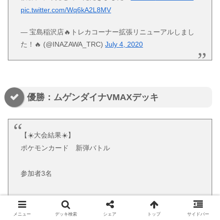
pic.twitter.com/Wq6kA2L8MV
— 宝島稲沢店🔥トレカコーナー拡張リニューアルしまし
た！🔥 (@INAZAWA_TRC)
July 4, 2020
優勝：ムゲンダイナVMAXデッキ
【☀️大会結果☀️】
ポケモンカード 新弾バトル
参加者3名
優勝はそういさんのムゲンダイナです‼️
おめでとうございます‼️
メニュー
デッキ検索
シェア
トップ
サイドバー