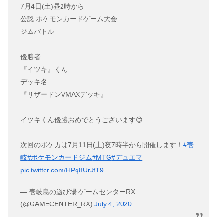
7月4日(土)昼2時から
公認 ポケモンカードゲーム大会
ジムバトル
優勝者
『イツキ』くん
デッキ名
『リザードンVMAXデッキ』
イツキくん優勝おめでとうございます😊
次回のポケカは7月11日(土)夜7時半から開催します！
#壱
岐
#ポケモンカードジム
#MTG
#デュエマ
pic.twitter.com/HPq8UrJfT9
— 壱岐島の遊び場 ゲームセンターRX
(@GAMECENTER_RX)
July 4, 2020