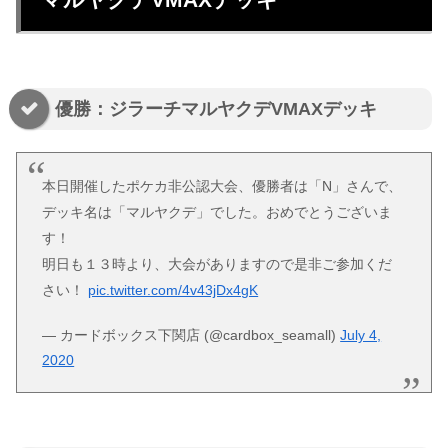
優勝：ジラーチマルヤクデVMAXデッキ
本日開催したポケカ非公認大会、優勝者は「N」さんで、
デッキ名は「マルヤクデ」でした。おめでとうございま
す！
明日も１３時より、大会がありますので是非ご参加くだ
さい！
pic.twitter.com/4v43jDx4gK
— カードボックス下関店 (@cardbox_seamall)
July 4,
2020