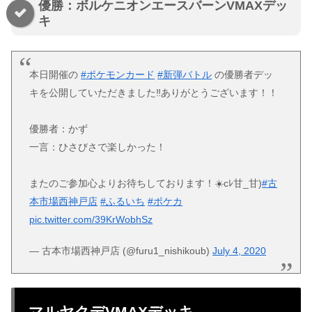
優勝：ボルケニオンエースバーンVMAXデッ
キ
本日開催の
#ポケモンカード
#新弾バトル
の優勝者デッ
キを公開していただきました‼️ありがとうございます！！
優勝者：かず
一言：ひさびさで楽しかった！
またのご参加心よりお待ちしております！☀️cﾚ甘_甘)
#古
本市場西神戸店
#ふるいち
#ポケカ
pic.twitter.com/39KrWobhSz
— 古本市場西神戸店 (@furu1_nishikoub)
July 4, 2020
マルヤクデVMAXデッキ