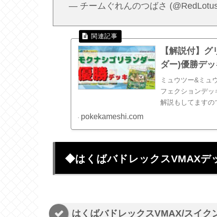
— チームぐれんのつばさ (@RedLotus
【解説付】グ
ダー)優勝デ
ミュウツー&ミュ
フェクションデッ
解説もしてますの
pokekameshi.com
◆はくばバドレックスVMAXデ
はくばバドレックスVMAX/スイク