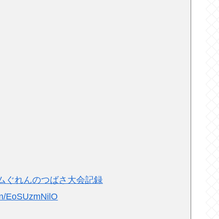
ームぐれんのつばさ大会記録
com/EoSUzmNilO