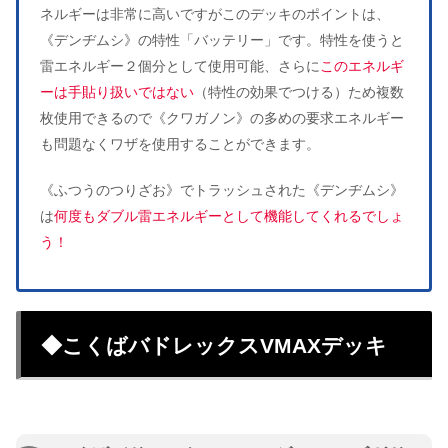
ネルギーは非常に高いですがこのデッキのポイントは、
《デンヂムシ》の特性「バッテリー」です。特性を使うと
雷エネルギー２個分として使用可能、さらに
このエネルギ
ーは手貼り扱いではない
（特性の効果でつける）ため複数
枚使用できるので《クワガノン》の多めの要求エネルギー
も問題なくワザを使用することができます。
《ふつうのつりざお》でトラッシュされた《デンヂムシ》
は
何度もダブル雷エネルギーとして機能してくれるでしょ
う！
◆こくばバドレックスVMAXデッキ