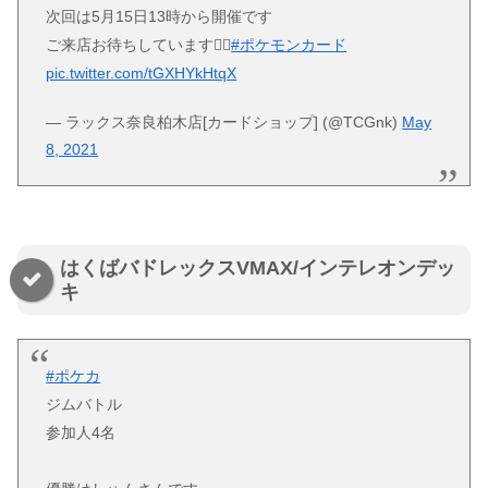
次回は5月15日13時から開催です
ご来店お待ちしています🙇‍♀️
#ポケモンカード
pic.twitter.com/tGXHYkHtqX
— ラックス奈良柏木店[カードショップ] (@TCGnk)
May
8, 2021
はくばバドレックスVMAX/インテレオンデッ
キ
#ポケカ
ジムバトル
参加人4名