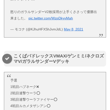
怒りのガラルサンダーV2枚採用が上手くささって優勝出
来ました。
pic.twitter.com/WzpDkyvMah
— モコナ (@KJhuHFXShJvmJdL)
May 8, 2021
こくばバドレックスVMAX/ゲンミミ/ネクロズ
マV/ガラルサンダーVデッキ
予選
1戦目ハブネーク❌
2戦目連撃ウーラ⭕️
3戦目連撃ウーラファイヤー⭕️
4戦目ルカメタザシアン⭕️