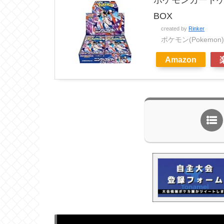
BOX
created by
Rinker
ポケモン(Pokemon)
Amazon