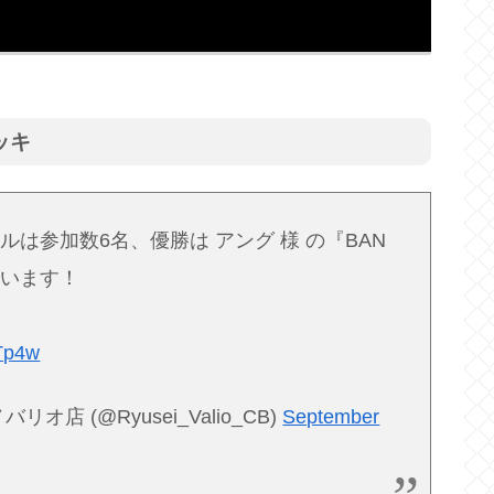
ッキ
は参加数6名、優勝は アング 様 の『BAN
ざいます！
cTp4w
 (@Ryusei_Valio_CB)
September