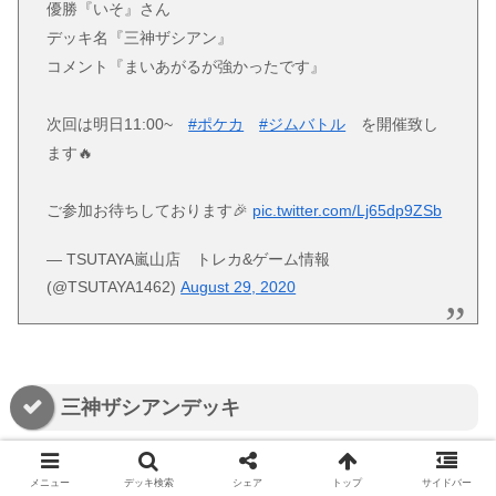
優勝『いそ』さん
デッキ名『三神ザシアン』
コメント『まいあがるが強かったです』
次回は明日11:00~
#ポケカ
#ジムバトル
を開催致し
ます🔥
ご参加お待ちしております🎉
pic.twitter.com/Lj65dp9ZSb
— TSUTAYA嵐山店 トレカ&ゲーム情報
(@TSUTAYA1462)
August 29, 2020
三神ザシアンデッキ
https://twitter.com/TSUTAYAOUTLET1/status/1299
メニュー
デッキ検索
シェア
トップ
サイドバー
595926558785537