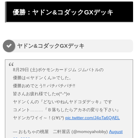
優勝：ヤドン&コダックGXデッキ
ヤドン&コダックGXデッキ
8月29日 (土)ポケモンカードジム ジムバトルの
優勝は≪ヤドンくん≫でした。
優勝おめでとう!! パチパチパチ!!
皆さんお疲れ様でしたo(^-^)o
ヤドンくんの『どないやねんヤドコダデッキ』です
コメント………『Ｂ落ちしたらアカネの変りを下さい』
ヤドンカワイイ～！(≧∀≦*)
pic.twitter.com/J4oTa6QAEL
— おもちゃの桃屋 二軒屋店 (@momoyahobby)
August