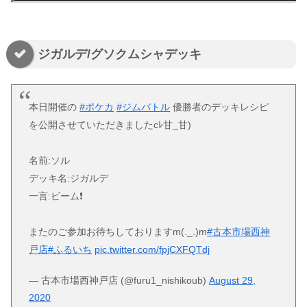
ジガルデ/グソクムシャデッキ
本日開催の
#ポケカ
#ジムバトル
優勝者のデッキレシピ
を公開させていただきましたcﾚ甘_甘)
名前:ソル
デッキ名:ジガルデ
一言:ビーム❗
またのご参加お待ちしておりますm(._.)m
#古本市場西神
戸店
#ふるいち
pic.twitter.com/fpjCXFQTdj
— 古本市場西神戸店 (@furu1_nishikoub)
August 29,
2020