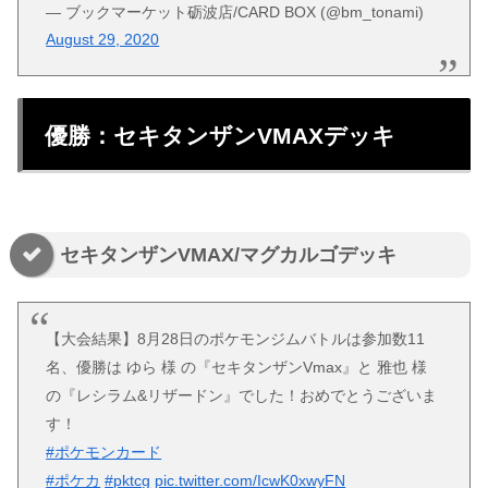
— ブックマーケット砺波店/CARD BOX (@bm_tonami)
August 29, 2020
優勝：セキタンザンVMAXデッキ
セキタンザンVMAX/マグカルゴデッキ
【大会結果】8月28日のポケモンジムバトルは参加数11
名、優勝は ゆら 様 の『セキタンザンVmax』と 雅也 様
の『レシラム&リザードン』でした！おめでとうございま
す！
#ポケモンカード
#ポケカ
#pktcg
pic.twitter.com/IcwK0xwyFN