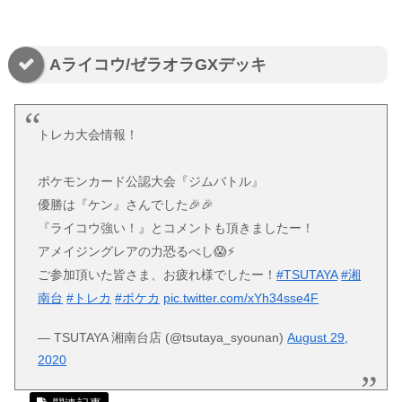
Aライコウ/ゼラオラGXデッキ
トレカ大会情報！
ポケモンカード公認大会『ジムバトル』
優勝は『ケン』さんでした🎉🎉
『ライコウ強い！』とコメントも頂きましたー！
アメイジングレアの力恐るべし😱⚡️
ご参加頂いた皆さま、お疲れ様でしたー！
#TSUTAYA
#湘
南台
#トレカ
#ポケカ
pic.twitter.com/xYh34sse4F
— TSUTAYA 湘南台店 (@tsutaya_syounan)
August 29,
2020