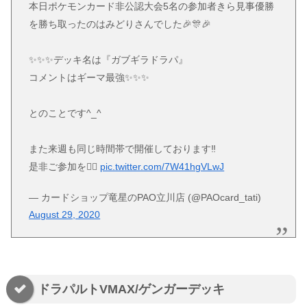
本日ポケモンカード非公認大会5名の参加者きら見事優勝
を勝ち取ったのはみどりさんでした🎉🎊🎉
✨✨✨デッキ名は『ガブギラドラパ』
コメントはギーマ最強✨✨✨
とのことです^_^
また来週も同じ時間帯で開催しております‼️
是非ご参加を💁‍♀️
pic.twitter.com/7W41hgVLwJ
— カードショップ竜星のPAO立川店 (@PAOcard_tati)
August 29, 2020
ドラパルトVMAX/ゲンガーデッキ