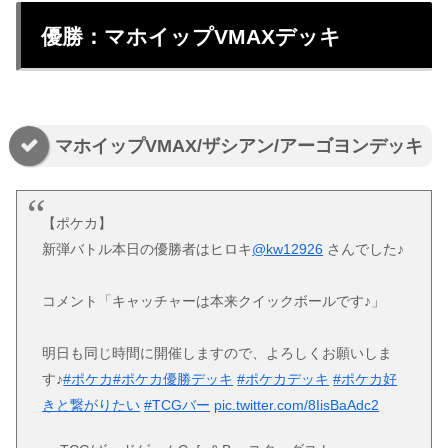
優勝：マホイップVMAXデッキ
マホイップVMAX/ザシアン/アーゴヨンデッキ
【ポケカ】
新弾バトル本日の優勝者はヒロキ
@kw12926
さんでした♪
コメント「キャッチャーは本来クイックボールです♪」
明日も同じ時間に開催しますので、よろしくお願いしま
す♪
#ポケカ
#ポケカ優勝デッキ
#ポケカデッキ
#ポケカ好
きと繋がりたい
#TCGバー
pic.twitter.com/8IisBaAdc2