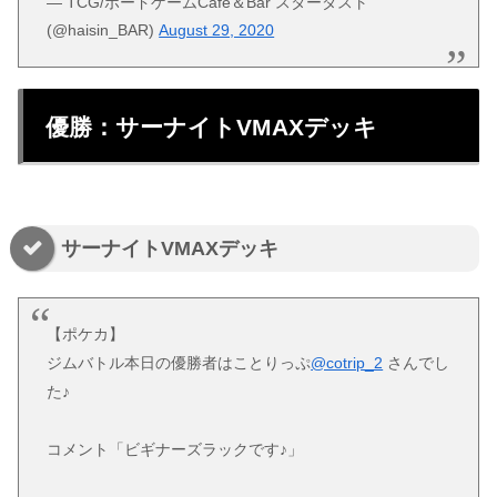
— TCG/ボードゲームCafe＆Bar スターダスト
(@haisin_BAR)
August 29, 2020
優勝：サーナイトVMAXデッキ
サーナイトVMAXデッキ
【ポケカ】
ジムバトル本日の優勝者はことりっぷ
@cotrip_2
さんでし
た♪
コメント「ビギナーズラックです♪」