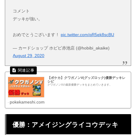
コメント
デッキが強い。
おめでとうございます！
pic.twitter.com/qR5ek8scBU
— カードショップ ホビビ赤池店 (@hobibi_akaike)
August 29, 2020
【ポケカ】クワガノンV(グッズロック)優勝デッキレ
シピ
クワガノンVの最新優勝デッキをまとめていきます。
pokekameshi.com
優勝：アメイジングライコウデッキ