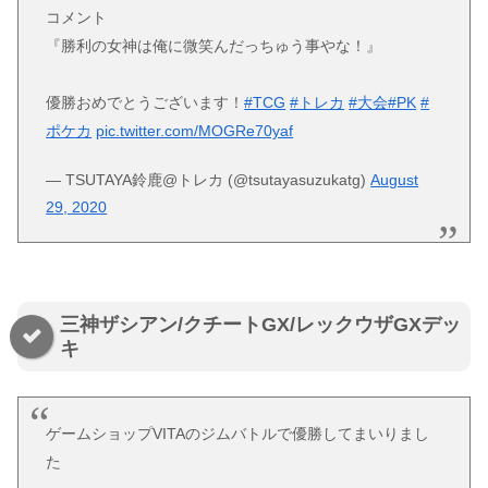
コメント
『勝利の女神は俺に微笑んだっちゅう事やな！』
優勝おめでとうございます！
#TCG
#トレカ
#大会
#PK
#
ポケカ
pic.twitter.com/MOGRe70yaf
— TSUTAYA鈴鹿@トレカ (@tsutayasuzukatg)
August
29, 2020
三神ザシアン/クチートGX/レックウザGXデッ
キ
ゲームショップVITAのジムバトルで優勝してまいりまし
た