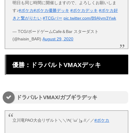
明日も同じ時間に開催しますので、よろしくお願いしま
す♪
#ポケカ
#ポケカ優勝デッキ
#ポケカデッキ
#ポケカ好
きと繋がりたい
#TCGバー
pic.twitter.com/B9AIym3Ywk
— TCG/ボードゲームCafe＆Bar スターダスト
(@haisin_BAR)
August 29, 2020
優勝：ドラパルトVMAXデッキ
ドラパルトVMAX/ガブギラデッキ
立川竜PAO大会リザルト＼＼\٩( 'ω' )و //／／
#ポケカ