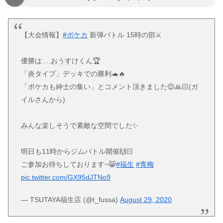
【大会情報】
#ポケカ
新弾バトル 15時の部⚔
優勝は….おうすけくん🏆
「炎タイプ」デッキでの勝利🐢🔥
「ポケカも紳士の集い」とコメント頂きました😌🙏🏻(ガ
イルさんから)
みんな楽しそうで素敵な空間でした✨
明日も11時からジムバトル開催🙌🏻
ご参加お待ちしております~😸
#福生
#青梅
pic.twitter.com/GX95dJTNo9
— TSUTAYA福生店 (@t_fussa)
August 29, 2020