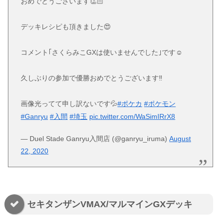
おめでとうございます👏🏻
デッキレシピも頂きました😍
コメント｢さくらみこGXは使いませんでした｣です☺️
久しぶりの参加で優勝おめでとうございます‼️
画像光ってて申し訳ないです💦
#ポケカ
#ポケモン
#Ganryu
#入間
#埼玉
pic.twitter.com/WaSimIRrX8
— Duel Stade Ganryu入間店 (@ganryu_iruma)
August
22, 2020
セキタンザンVMAX/マルマインGXデッキ