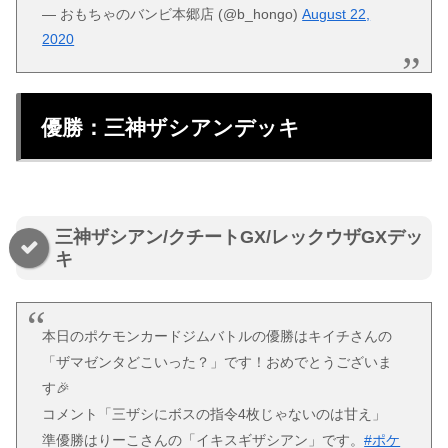
— おもちゃのバンビ本郷店 (@b_hongo)
August 22,
2020
優勝：三神ザシアンデッキ
三神ザシアン/クチートGX/レックウザGXデッ
キ
本日のポケモンカードジムバトルの優勝はキイチさんの
「ザマゼンタどこいった？」です！おめでとうございま
す🎉
コメント「三ザシにボスの指令4枚じゃないのは甘え」
準優勝はりーこさんの「イキスギザシアン」です。
#ポケ