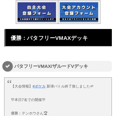
優勝：バタフリーVMAXデッキ
バタフリーVMAX/ザルードVデッキ
【大会情報】
#ポケカ
新弾バトル終了致しました🌱
🎊本日7名での開催🎊
優勝：テンホウさん🏆