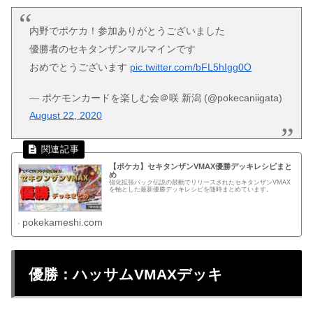
内野でポケカ！参加ありがとうございました
優勝者のセキタンザンマルマインです
おめでとうございます
pic.twitter.com/bFL5hIgg0O
— ポケモンカードを楽しむ会＠咲 新潟 (@pokecaniigata)
August 22, 2020
【ポケカ】セキタンザンVMAX優勝デッキレシピまと
め
強化拡張パック伝説の鼓動でリリースされたセキタンザンVMAX
を軸とした最新優勝デッキレシピを随時まとめています。
pokekameshi.com
優勝：ハッサムVMAXデッキ