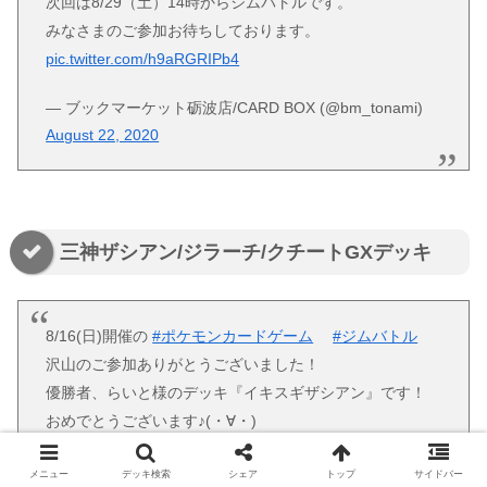
次回は8/29（土）14時からジムバトルです。
みなさまのご参加お待ちしております。
pic.twitter.com/h9aRGRIPb4
— ブックマーケット砺波店/CARD BOX (@bm_tonami)
August 22, 2020
三神ザシアン/ジラーチ/クチートGXデッキ
8/16(日)開催の
#ポケモンカードゲーム
#ジムバトル
沢山のご参加ありがとうございました！
優勝者、らいと様のデッキ『イキスギザシアン』です！
おめでとうございます♪(・∀・)
次回は8月23日(日)13:00から開催予定です
#浪漫遊金沢本
メニュー
デッキ検索
シェア
トップ
サイドバー
店
pic.twitter.com/46UmUbe1th