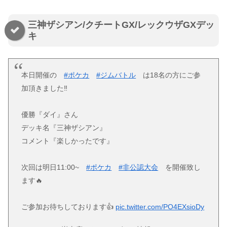
三神ザシアン/クチートGX/レックウザGXデッ
キ
本日開催の
#ポケカ
#ジムバトル
は18名の方にご参
加頂きました‼️
優勝『ダイ』さん
デッキ名『三神ザシアン』
コメント『楽しかったです』
次回は明日11:00~
#ポケカ
#非公認大会
を開催致し
ます🔥
ご参加お待ちしております👍
pic.twitter.com/PO4EXsioDy