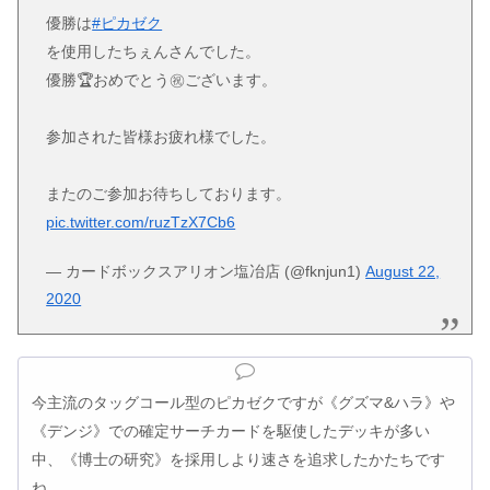
優勝は
#ピカゼク
を使用したちぇんさんでした。
優勝🏆おめでとう㊗️ございます。
参加された皆様お疲れ様でした。
またのご参加お待ちしております。
pic.twitter.com/ruzTzX7Cb6
— カードボックスアリオン塩冶店 (@fknjun1)
August 22,
2020
今主流のタッグコール型のピカゼクですが《グズマ&ハラ》や
《デンジ》での確定サーチカードを駆使したデッキが多い
中、《博士の研究》を採用しより速さを追求したかたちです
ね。