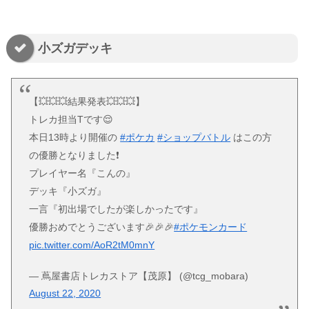
小ズガデッキ
【💥💥💥結果発表💥💥💥】
トレカ担当Tです😌
本日13時より開催の
#ポケカ
#ショップバトル
はこの方
の優勝となりました❗️
プレイヤー名『こんの』
デッキ『小ズガ』
一言『初出場でしたが楽しかったです』
優勝おめでとうございます🎉🎉🎉
#ポケモンカード
pic.twitter.com/AoR2tM0mnY
— 蔦屋書店トレカストア【茂原】 (@tcg_mobara)
August 22, 2020