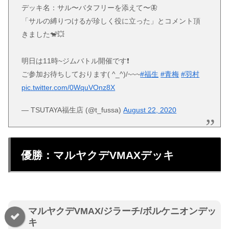
デッキ名：サル〜バタフリーを添えて〜🦋
「サルの縛りつけるが珍しく役に立った」とコメント頂
きました🐒💥
明日は11時~ジムバトル開催です❗️
ご参加お待ちしております( ^_^)/~~~
#福生
#青梅
#羽村
pic.twitter.com/0WquVOnz8X
— TSUTAYA福生店 (@t_fussa)
August 22, 2020
優勝：マルヤクデVMAXデッキ
マルヤクデVMAX/ジラーチ/ボルケニオンデッ
キ