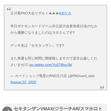
立川竜PAO大会リザルト🔥🔥🔥
#ポケカ
本日ポケモンカードゲーム非公認大会参加者12名のなか
から優勝になりましたのはヨネさんです‼️
デッキ名は『セキタンザン』です‼️
また来週も同じ時間に開催致しますので是非お越しくだ
さいませ💁‍♀️
pic.twitter.com/Yu07Wqy3kl
— カードショップ竜星のPAO立川店 (@PAOcard_tati)
August 22, 2020
セキタンザンVMAX/ジラーチAR/スマホロト