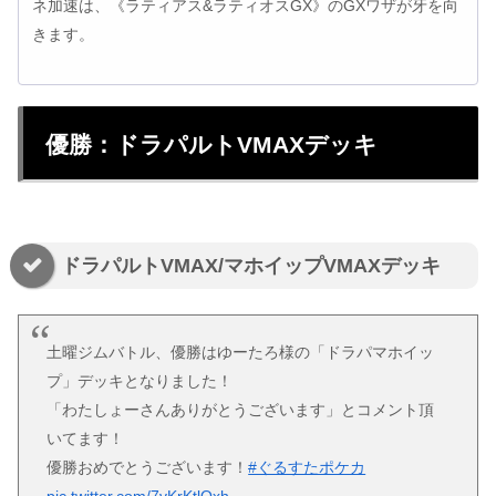
ネ加速は、《ラティアス&ラティオスGX》のGXワザが牙を向
きます。
優勝：ドラパルトVMAXデッキ
ドラパルトVMAX/マホイップVMAXデッキ
土曜ジムバトル、優勝はゆーたろ様の「ドラパマホイッ
プ」デッキとなりました！
「わたしょーさんありがとうございます」とコメント頂
いてます！
優勝おめでとうございます！
#ぐるすたポケカ
pic.twitter.com/7vKrKtlQxh