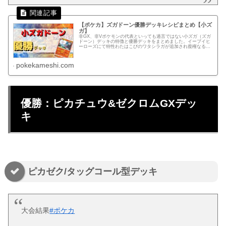
【ポケカ】ズガドーン優勝デッキレシピまとめ【小ズ
ガ】
非GX、非Vポケモンの代表といっても過言ではない小ズガ（ズガ
ドーン）デッキの特徴と優勝デッキをまとめました。イーブイヒ
ーローズにて特性わたはこびのワタシラガが追加され復権なる
か！
pokekameshi.com
優勝：ピカチュウ&ゼクロムGXデッ
キ
ピカゼク/タッグコール型デッキ
大会結果
#ポケカ