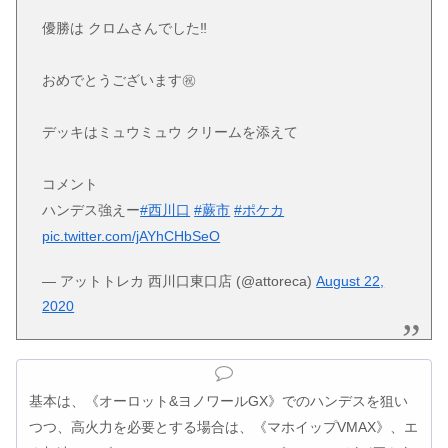
優勝は クロムさんでした‼️
おめでとうございます㊗️
デッキはミュウミュウ クリームを添えて
コメント
ハンデス強えー
#西川口
#蕨市
#ポケカ
pic.twitter.com/jAYhCHbSeO
— アットトレカ 西川口東口店 (@attoreca)
August 22,
2020
基本は、《オーロット&ヨノワールGX》でのハンデスを狙い
つつ、高火力を必要とする場合は、《マホイップVMAX》、エ