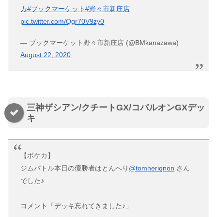
カ
#ブックマーケット
#野々市新庄店
pic.twitter.com/Qgr70V9zy0
— ブックマーケット野々市新庄店 (@BMkanazawa)
August 22, 2020
三神ザシアン/クチートGX/コバルオンGXデッ
キ
【ポケカ】
ジムバトル本日の優勝者はとんへり
@tomherignon
さん
でした♪
コメント「デッキ忘れてきました♪」