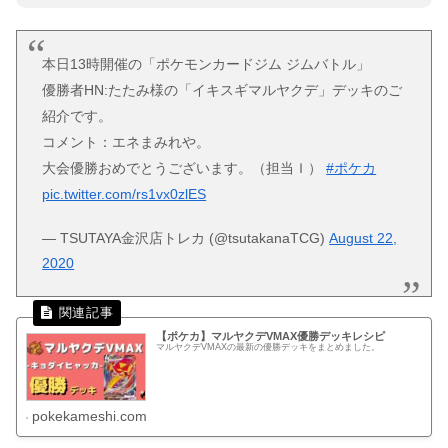
本日13時開催の「ポケモンカードジム ジムバトル」
優勝者HN:たたみ様の「イキスギマルヤクデ」デッキのご
紹介です。
コメント：エネまみれや。
大会優勝おめでとうございます。（担当Ｉ）
#ポケカ
pic.twitter.com/rs1vx0zlES
— TSUTAYA金沢店トレカ (@tsutakanaTCG)
August 22,
2020
【ポケカ】マルヤクデVMAX優勝デッキレシピ
マルヤクデVMAXの最新の優勝デッキをまとめました。
pokekameshi.com