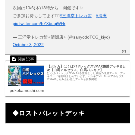
次回は10/6(木)18時から 開催です✨
ご参加お待ちしてます🙇‍♂️
#三洋堂トレカ館
#清洲
pic.twitter.com/hYXbuqiWHr
— 三洋堂トレカ館⭐️清洲店⭐️ (@sanyodoTCG_kiyo)
October 3, 2022
【ポケカ】はくばバドレックスVMAX優勝デッキまと
め【白馬アルセウス、白馬パルキア】
はくばバドレックスVMAXを主軸とした最新の優勝デッキ、デッ
キコードを随時まとめています。パルキアVSTARやアルセウス
VSTARと組み合わせたデッキも多数掲載！
pokekameshi.com
◆ロストバレットデッキ