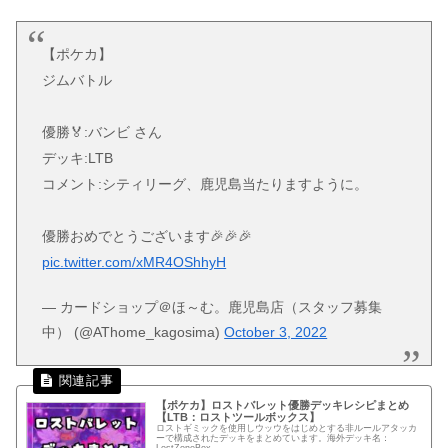
【ポケカ】
ジムバトル
優勝🏅:バンビ さん
デッキ:LTB
コメント:シティリーグ、鹿児島当たりますように。
優勝おめでとうございます🎉🎉🎉
pic.twitter.com/xMR4OShhyH
— カードショップ＠ほ～む。鹿児島店（スタッフ募集
中） (@AThome_kagosima)
October 3, 2022
【ポケカ】ロストバレット優勝デッキレシピまとめ
【LTB：ロストツールボックス】
ロストギミックを使用しウッウをはじめとする非ルールアタッカ
ーで構成されたデッキをまとめています。海外デッキ名：
LostZoneBox