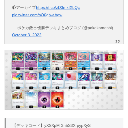
📹アーカイブ
https://t.co/zD3mxIXbQc
pic.twitter.com/sO0glweAgw
— ポケカ飯🍚優勝デッキまとめブログ (@pokekameshi)
October 3, 2022
【デッキコード】yXSXpM-3n5S3X-pypXyS