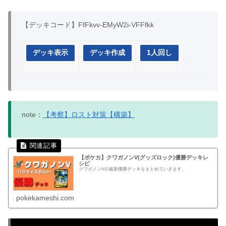
【デッキコード】FfFkvv-EMyW2i-VFFfkk
デッキ表示
デッキ作成
1人回し
note：
【考察】ロスト対策【構築】
【ポケカ】クワガノンV(グッズロック)優勝デッキレ
シピ
クワガノンVの最新優勝デッキをまとめていきます。
pokekameshi.com