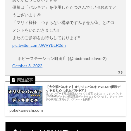
優勝は「パルキア」を使用したたつさんでした‼️おめでと
うございます🎉
「マリィ様様、つまらない構築ですみません💦」とのコ
メントをいただきました‼️
またのご参加をお待ちしております‼️
pic.twitter.com/JWVYBLR2dn
— ホビーステーション町田店 (@hbstmachidaver2)
October 3, 2022
【大空洞パルキア】オリジンパルキアVSTAR優勝デ
ッキまとめ【ボムパルキア】
現スタンダード環境最強といっても過言ではないオリジンパルキ
アVSTARデッキの最新優勝デッキをまとめています。デッキコー
ドや構築に便利なテンプレートも掲載！
pokekameshi.com