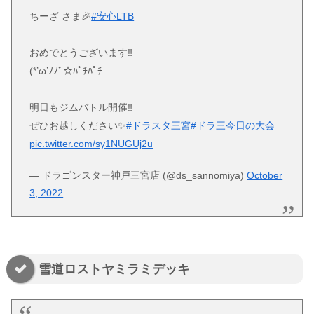
ちーざ さま🎉
#安心LTB
おめでとうございます‼️
(*’ω’ﾉﾉﾞ☆ﾊﾟﾁﾊﾟﾁ
明日もジムバトル開催‼️
ぜひお越しください✨
#ドラスタ三宮
#ドラ三今日の大会
pic.twitter.com/sy1NUGUj2u
— ドラゴンスター神戸三宮店 (@ds_sannomiya)
October
3, 2022
雪道ロストヤミラミデッキ