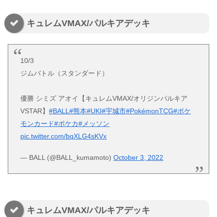
キュレムVMAX/パルキアデッキ
10/3
ジムバトル（スタンダード）
優勝 シミズ アオイ【キュレムVMAX/オリジンパルキア
VSTAR】
#BALL
#熊本
#UKI
#宇城市
#PokémonTCG
#ポケ
モンカード
#ポケカ
#メッソン
pic.twitter.com/bqXLG4sKVx
— BALL (@BALL_kumamoto)
October 3, 2022
キュレムVMAX/パルキアデッキ