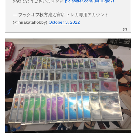
おめでとうございます🎉🎉
pic.twitter.com/uvFlFqId7t
— ブックオフ枚方池之宮店 トレカ専用アカウント
(@hirakatahobby)
October 3, 2022