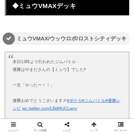
◆ミュウVMAXデッキ
ミュウVMAX/ウッウロボ/ロストシティデッキ
本日13時より行われたジムバトル
優勝はやまださんの【ミュウ】でした‼️
一言「やったー！！」
優勝おめでとうございます🎉
#ポケカ
#ジムバトル
#優勝レ
シピ
pic.twitter.com/LBdMUCLwnv
— トイニティ長岡店 (@toynity3)
October 3, 2022
メニュー
デッキ検索
シェア
トップ
サイドバー