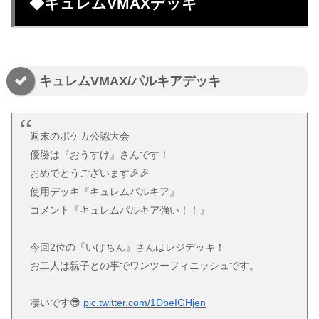
◆キュレムVMAXデッキ
キュレムVMAX/パルキアデッキ
週末のポケカ公認大会
優勝は『おうすけ』さんです！
おめでとうございます🎉🎉
使用デッキ『キュレムパルキア』
コメント『キュレムパルキア強い！！』
今回2位の『いけちん』さんはレジデッキ！
お二人は親子との事でワンツーフィニッシュです。
凄いです😎
pic.twitter.com/1DbeIGHjen