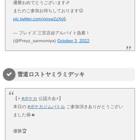
優勝おめでとうございます🎉
またのご参加お待ちしております😉
pic.twitter.com/xjovw2zXg5
— プレイズ 三宮店@アルバイト急募！
(@Preyz_sannomiya)
October 3, 2022
雪道ロストヤミラミデッキ
【⚡️
#ポケカ
公認大会⚡️】
本日の
#ポケカジムバトル
ご参加頂きありがとうござい
ました😆🔥
優勝🏆