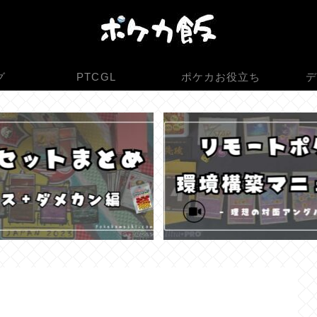
グ
PTCGL
ポケカお役立ち
デ