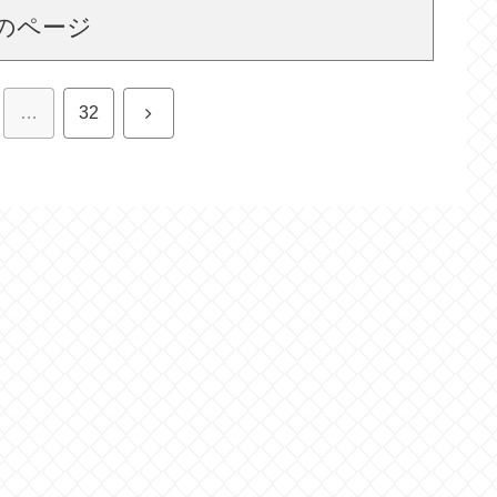
のページ
次
…
32
へ