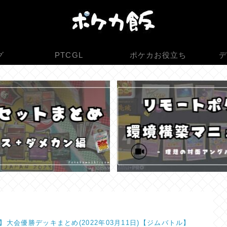
グ
PTCGL
ポケカお役立ち
デ
】大会優勝デッキまとめ(2022年03月11日)【ジムバトル】