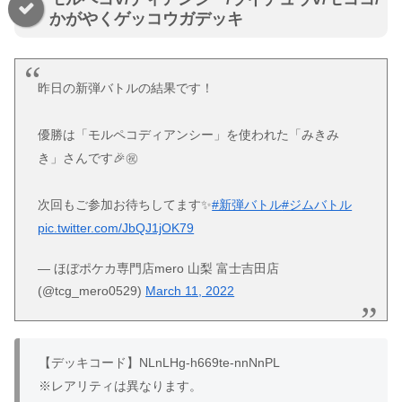
かがやくゲッコウガデッキ
昨日の新弾バトルの結果です！
優勝は「モルペコディアンシー」を使われた「みきみ
き」さんです🎉㊗️
次回もご参加お待ちしてます✨
#新弾バトル
#ジムバトル
pic.twitter.com/JbQJ1jOK79
— ほぼポケカ専門店mero 山梨 富士吉田店
(@tcg_mero0529)
March 11, 2022
【デッキコード】NLnLHg-h669te-nnNnPL
※レアリティは異なります。