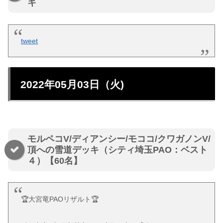
キ
tweet
2022年05月03日（火)
モルペコV/ディアンシー/モココ/クワガノンV/
頂への雪道デッキ（シティ埼玉PAO：ベスト
４）【60名】
🏆️大宮竜PAOリザルト🏆️