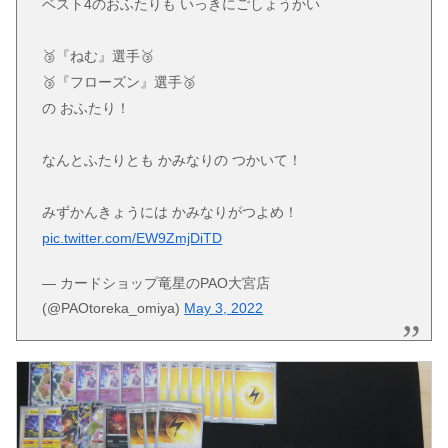
ベスト4のおふたりも いっきにごしょうかい
🥉『ねむ』選手🥉
🥉『フローズン』選手🥉
の おふたり！
なんとふたりとも かみなりの つかいて！
みずかんきょうには かみなりがつよめ！
pic.twitter.com/EW9ZmjDiTD
— カードショップ竜星のPAO大宮店
(@PAOtoreka_omiya)
May 3, 2022