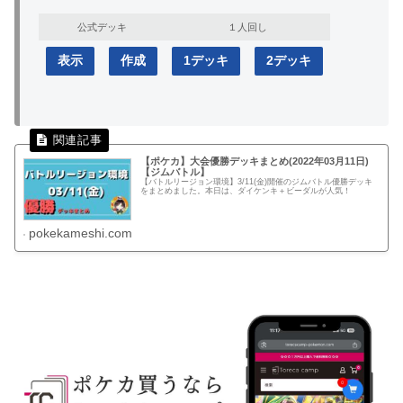
公式デッキ
１人回し
表示
作成
1デッキ
2デッキ
【ポケカ】大会優勝デッキまとめ(2022年03月11日)
【ジムバトル】
【バトルリージョン環境】3/11(金)開催のジムバトル優勝デッキ
をまとめました。本日は、ダイケンキ＋ビーダルが人気！
pokekameshi.com