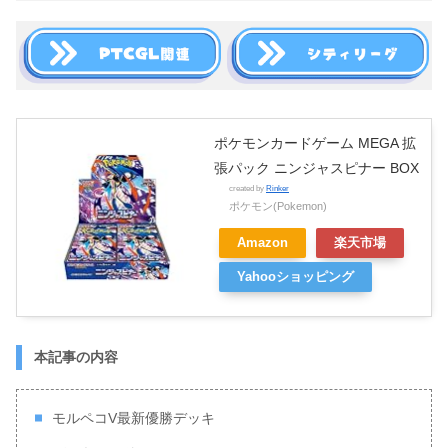
ポケモンカードゲーム MEGA 拡
張パック ニンジャスピナー BOX
created by
Rinker
ポケモン(Pokemon)
Amazon
楽天市場
Yahooショッピング
本記事の内容
モルペコV最新優勝デッキ