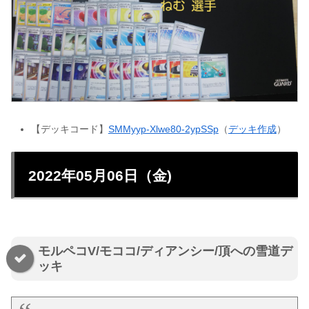
【デッキコード】
SMMyyp-Xlwe80-2ypSSp
（
デッキ作成
）
2022年05月06日（金)
モルペコV/モココ/ディアンシー/頂への雪道デ
ッキ