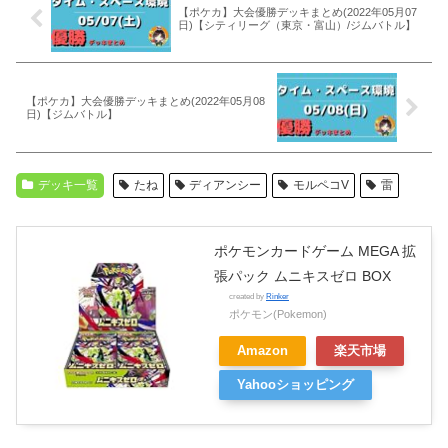
【ポケカ】大会優勝デッキまとめ(2022年05月07
日)【シティリーグ（東京・富山）/ジムバトル】
【ポケカ】大会優勝デッキまとめ(2022年05月08
日)【ジムバトル】
デッキ一覧
たね
ディアンシー
モルペコV
雷
ポケモンカードゲーム MEGA 拡
張パック ムニキスゼロ BOX
created by
Rinker
ポケモン(Pokemon)
Amazon
楽天市場
Yahooショッピング