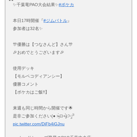
✨千葉竜PAO大会結果✨
#ポケカ
本日17時開催『
#ジムバトル
』
参加者は32名✨
🎊優勝は【つなさんど】さん🎊
🎉おめでとうございます🎉
使用デッキ
【モルペコディアンシー】
優勝コメント
【ポケカはご飯‼️】
来週も同じ時間から開催です🌟
是非ご参加ください(● ˃̶͈̀ロ˂̶͈́)੭ꠥ⁾⁾
pic.twitter.com/DiFb4iGJnu