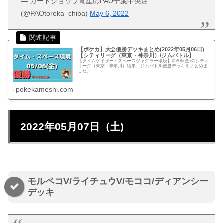
— カードショップ竜星のPAO千葉中央店
(@PAOtoreka_chiba)
May 6, 2022
【ポケカ】大会優勝デッキまとめ(2022年05月06日)
【シティリーグ（東京・神奈川）/ジムバトル】
【タイムゲイザー・スペースジャグラー環境】05/06(金)のシティ
リーグ（東京・神奈川）結果、ジムバトル優勝デッキをまとめま
した。
pokekameshi.com
2022年05月07日（土)
モルペコV/ライチュウV/モココ/ディアンシー
デッキ