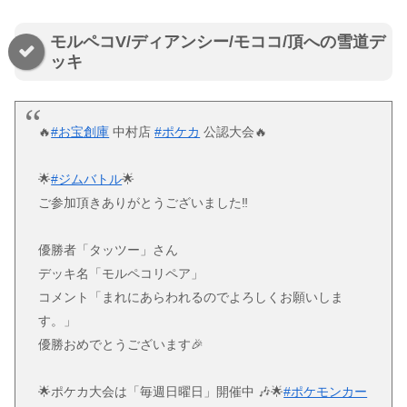
モルペコV/ディアンシー/モココ/頂への雪道デ
ッキ
🔥
#お宝創庫
中村店
#ポケカ
公認大会🔥
🌟
#ジムバトル
🌟
ご参加頂きありがとうございました‼
優勝者「タッツー」さん
デッキ名「モルペコリペア」
コメント「まれにあらわれるのでよろしくお願いしま
す。」
優勝おめでとうございます🎉
🌟ポケカ大会は「毎週日曜日」開催中 🎶🌟
#ポケモンカー