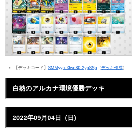
【デッキコード】
SMMyyp-Xlwe80-2ypSSp
（
デッキ作成
）
白熱のアルカナ環境優勝デッキ
2022年09月04日（日)