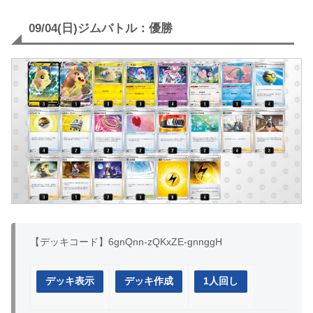
09/04(日)ジムバトル：優勝
【デッキコード】6gnQnn-zQKxZE-gnnggH
デッキ表示
デッキ作成
1人回し