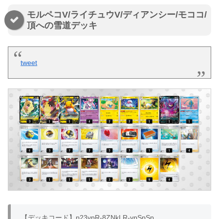
モルペコV/ライチュウV/ディアンシー/モココ/
頂への雪道デッキ
tweet
【デッキコード】p23ypR-8ZNkLR-ypSpSp