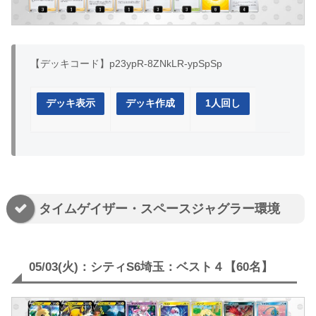
【デッキコード】p23ypR-8ZNkLR-ypSpSp
デッキ表示
デッキ作成
1人回し
タイムゲイザー・スペースジャグラー環境
05/03(火)：シティS6埼玉：ベスト４【60名】