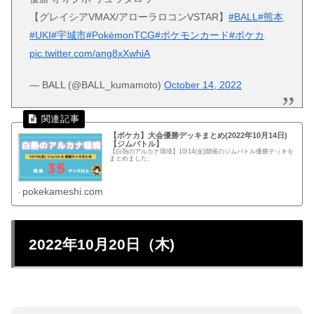
【グレイシアVMAX/アローラロコンVSTAR】
#BALL
#熊本
#UKI
#宇城市
#PokémonTCG
#ポケモンカード
#ポケカ
pic.twitter.com/ang8xXwhiA
— BALL (@BALL_kumamoto)
October 14, 2022
【ポケカ】大会優勝デッキまとめ(2022年10月14日)
【ジムバトル】
【白熱のアルカナ環境】10/14(金)開催のジムバトル優勝デッキを
まとめました。
pokekameshi.com
2022年10月20日（木)