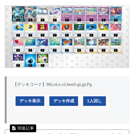
【デッキコード】96LnLn-cLfwo0-gLgLPg
デッキ表示
デッキ作成
1人回し