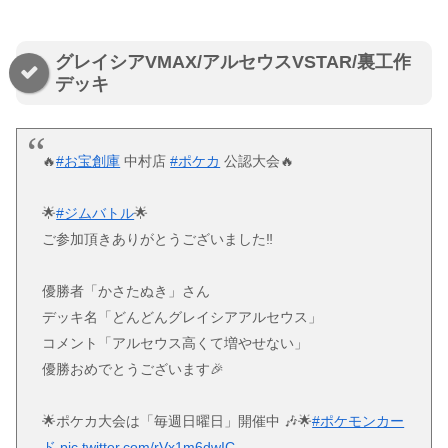
グレイシアVMAX/アルセウスVSTAR/裏工作
デッキ
🔥
#お宝創庫
中村店
#ポケカ
公認大会🔥
🌟
#ジムバトル
🌟
ご参加頂きありがとうございました‼
優勝者「かさたぬき」さん
デッキ名「どんどんグレイシアアルセウス」
コメント「アルセウス高くて増やせない」
優勝おめでとうございます🎉
🌟ポケカ大会は「毎週日曜日」開催中 🎶🌟
#ポケモンカー
ド
pic.twitter.com/rVx1m6dwIC