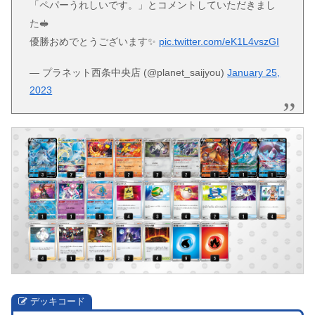
「ペパーうれしいです。」とコメントしていただきまし
た🥪
優勝おめでとうございます✨
pic.twitter.com/eK1L4vszGI
— プラネット西条中央店 (@planet_saijyou)
January 25,
2023
デッキコード