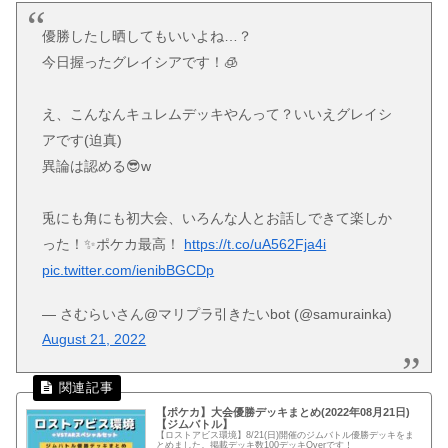
優勝したし晒してもいいよね…？
今日握ったグレイシアです！🧊
え、こんなんキュレムデッキやんって？いいえグレイシ
アです(迫真)
異論は認める😎w
兎にも角にも初大会、いろんな人とお話しできて楽しか
った！✨ポケカ最高！
https://t.co/uA562Fja4i
pic.twitter.com/ienibBGCDp
— さむらいさん@マリプラ引きたいbot (@samurainka)
August 21, 2022
【ポケカ】大会優勝デッキまとめ(2022年08月21日)
【ジムバトル】
【ロストアビス環境】8/21(日)開催のジムバトル優勝デッキをま
とめました。掲載デッキ数100デッキOverです！