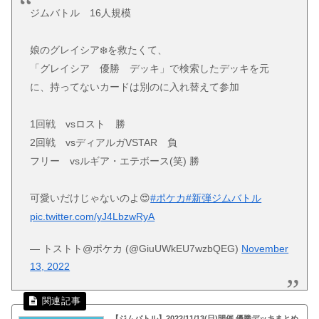
ジムバトル 16人規模
娘のグレイシア❄️を救たくて、
「グレイシア 優勝 デッキ」で検索したデッキを元
に、持ってないカードは別のに入れ替えて参加
1回戦 vsロスト 勝
2回戦 vsディアルガVSTAR 負
フリー vsルギア・エテボース(笑) 勝
可愛いだけじゃないのよ😍
#ポケカ
#新弾ジムバトル
pic.twitter.com/yJ4LbzwRyA
— トストト@ポケカ (@GiuUWkEU7wzbQEG)
November
13, 2022
【ジムバトル】2022/11/13(日)開催 優勝デッキまとめ