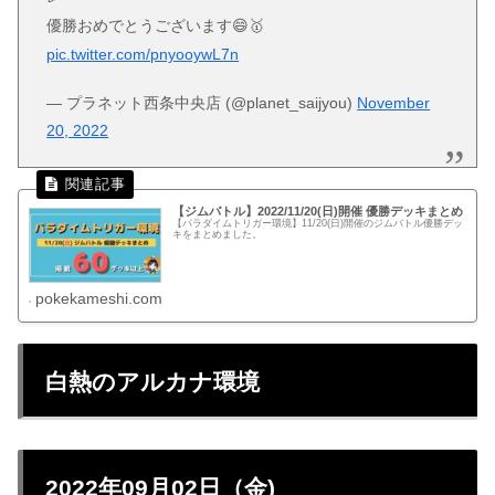
優勝おめでとうございます😄🥇
pic.twitter.com/pnyooywL7n
— プラネット西条中央店 (@planet_saijyou)
November
20, 2022
【ジムバトル】2022/11/20(日)開催 優勝デッキまとめ
【パラダイムトリガー環境】11/20(日)開催のジムバトル優勝デッ
キをまとめました。
pokekameshi.com
白熱のアルカナ環境
2022年09月02日（金)