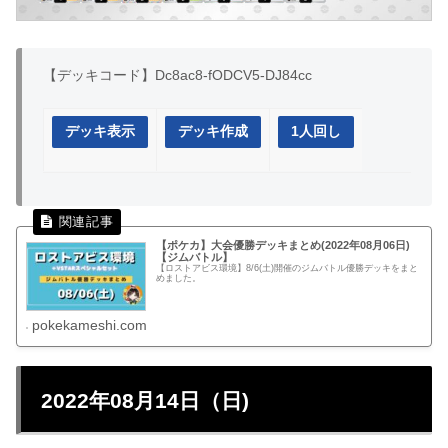
【デッキコード】Dc8ac8-fODCV5-DJ84cc
デッキ表示
デッキ作成
1人回し
【ポケカ】大会優勝デッキまとめ(2022年08月06日)
【ジムバトル】
【ロストアビス環境】8/6(土)開催のジムバトル優勝デッキをまと
めました。
pokekameshi.com
2022年08月14日（日)