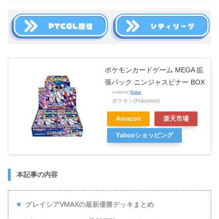
ポケモンカードゲーム MEGA 拡
張パック ニンジャスピナー BOX
created by
Rinker
ポケモン(Pokemon)
Amazon
楽天市場
Yahooショッピング
本記事の内容
グレイシアVMAXの最新優勝デッキまとめ