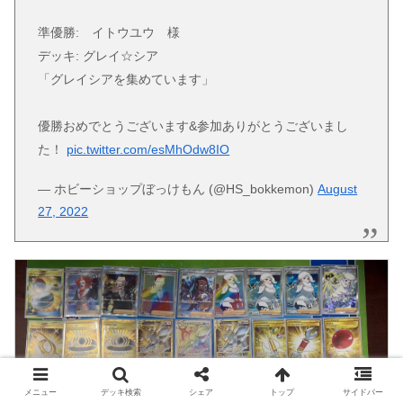
準優勝: イトウユウ 様
デッキ: グレイ☆シア
「グレイシアを集めています」
優勝おめでとうございます&参加ありがとうございまし
た！
pic.twitter.com/esMhOdw8IO
— ホビーショップぼっけもん (@HS_bokkemon)
August
27, 2022
メニュー
デッキ検索
シェア
トップ
サイドバー