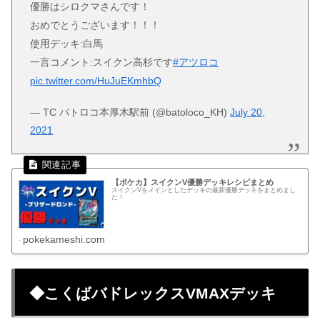
優勝はシロクマさんです！
おめでとうございます！！！
使用デッキ:白馬
一言コメント:スイクン高杉です
#アツロコ
pic.twitter.com/HuJuEKmhbQ
— TC バトロコ本厚木駅前 (@batoloco_KH)
July 20,
2021
【ポケカ】スイクンV優勝デッキレシピまとめ
スイクンVをメインとしたデッキの最新優勝デッキをまとめまし
た！
pokekameshi.com
◆こくばバドレックスVMAXデッキ