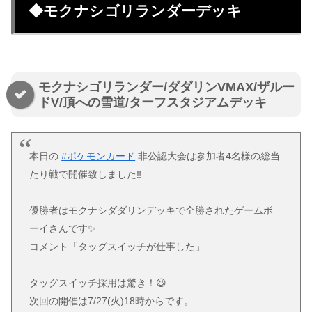
◆モクナシゴリランダーデッキ
モクナシゴリランダー/ダダリンVMAX/ザルー
ドV/頂への雪道/ターフスタジアムデッキ
本日の
#ポケモンカード
非公認大会は参加者4名様の総当
たり戦で開催致しました‼️
優勝者はモクナシダダリンデッキで全勝されたゲームボ
ーイさんです✨
コメント「タッグスイッチが仕事した」
タッグスイッチ採用は驚き！😆
次回の開催は7/27(火)18時からです。