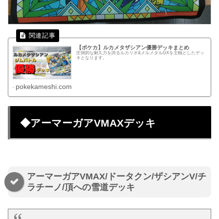
【ポケカ】ルカメタザシアン優勝デッキまとめ
圧倒的な耐久力を誇るルカリオ&メルメタルGXを主軸としたデッ
キとなります。
pokekameshi.com
◆アーマーガアVMAXデッキ
アーマーガアVMAX/ドータクン/ザシアンV/チ
ラチーノ/頂への雪道デッキ