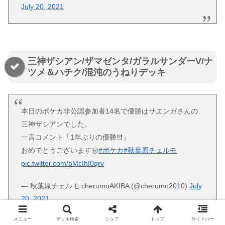
July 20, 2021
三神ザシアン/ザマゼンタ/ガラルサンダーV/ナ
ツメ＆ハチク/混沌のうねりデッキ
本日のポケカ非公認参加者14名で優勝はサエンガさんの
三神ザシアンでした。
一言コメント「1年ぶりの優勝‼️❗️」
おめでとうございます㊗️
#ポケカ
#秋葉原チェルモ
pic.twitter.com/bMcIhI0qrv
— 秋葉原チェルモ cherumoAKIBA (@cherumo2010)
July
20, 2021
メニュー
デッキ検索
シェア
トップ
サイドバー