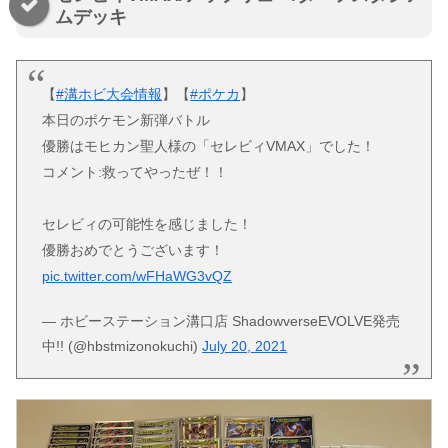
ムデッキ
【
#溝ホビ大会情報
】【
#ポケカ
】
本日のポケモン新弾バトル
優勝はモヒカン聖人様の「セレビィVMAX」でした！
コメント:救ってやったぜ！！
セレビィの可能性を感じました！
優勝おめでとうございます！
pic.twitter.com/wFHaWG3vQZ
— ホビーステーション溝口店 ShadowverseEVOLVE発売
中!! (@hbstmizonokuchi)
July 20, 2021