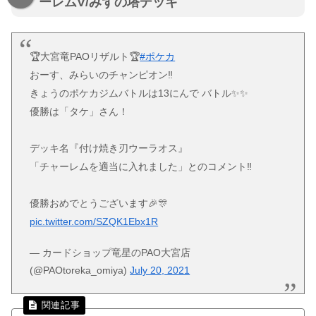
ーレムV/みずの塔デッキ
🏆大宮竜PAOリザルト🏆
#ポケカ
おーす、みらいのチャンピオン‼️
きょうのポケカジムバトルは13にんで バトル✨✨
優勝は「タケ」さん！
デッキ名『付け焼き刃ウーラオス』
「チャーレムを適当に入れました」とのコメント‼️
優勝おめでとうございます🎉🎊
pic.twitter.com/SZQK1Ebx1R
— カードショップ竜星のPAO大宮店
(@PAOtoreka_omiya)
July 20, 2021