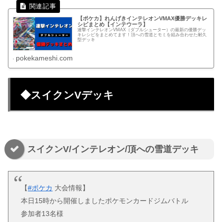
【ポケカ】れんげきインテレオンVMAX優勝デッキレ
シピまとめ【インテウーラ】
連撃インテレオンVMAX（ダブルシューター）の最新の優勝デッ
キレシピをまとめてます！頂への雪道とモミを組み合わせた耐久
型デッキ
pokekameshi.com
◆スイクンVデッキ
スイクンV/インテレオン/頂への雪道デッキ
【
#ポケカ
大会情報】
本日15時から開催しましたポケモンカードジムバトル
参加者13名様