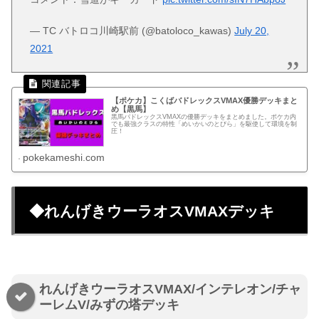
— TC バトロコ川崎駅前 (@batoloco_kawas)
July 20,
2021
【ポケカ】こくばバドレックスVMAX優勝デッキまと
め【黒馬】
黒馬バドレックスVMAXの優勝デッキをまとめました。ポケカ内
でも最強クラスの特性「めいかいのとびら」を駆使して環境を制
圧！
pokekameshi.com
◆れんげきウーラオスVMAXデッキ
れんげきウーラオスVMAX/インテレオン/チャ
ーレムV/みずの塔デッキ