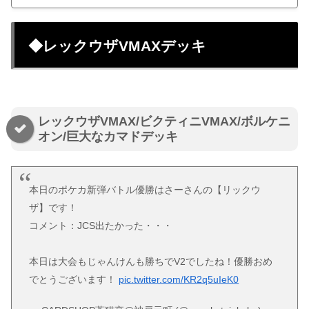
◆レックウザVMAXデッキ
レックウザVMAX/ビクティニVMAX/ボルケニ
オン/巨大なカマドデッキ
本日のポケカ新弾バトル優勝はさーさんの【リックウ
ザ】です！
コメント：JCS出たかった・・・
本日は大会もじゃんけんも勝ちでV2でしたね！優勝おめ
でとうございます！
pic.twitter.com/KR2q5uIeK0