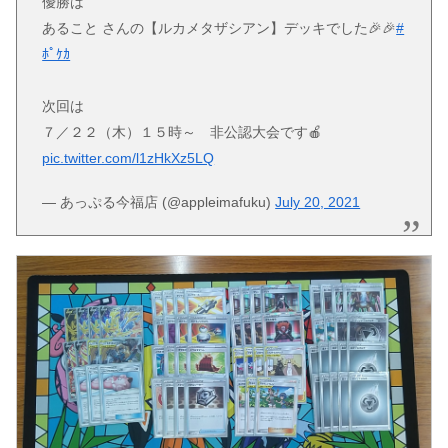
優勝は
あること さんの【ルカメタザシアン】デッキでした🎉🎉
#
ﾎﾟｹｶ
次回は
７／２２（木）１５時～ 非公認大会です🍎
pic.twitter.com/l1zHkXz5LQ
— あっぷる今福店 (@appleimafuku)
July 20, 2021