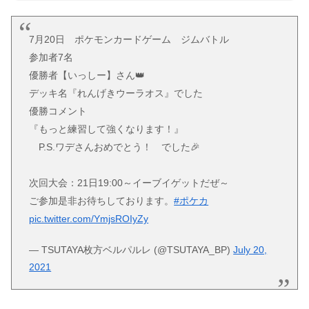
7月20日 ポケモンカードゲーム ジムバトル
参加者7名
優勝者【いっしー】さん👑
デッキ名『れんげきウーラオス』でした
優勝コメント
『もっと練習して強くなります！』
P.S.ワデさんおめでとう！ でした🎉
次回大会：21日19:00～イーブイゲットだぜ～
ご参加是非お待ちしております。
#ポケカ
pic.twitter.com/YmjsROIyZy
— TSUTAYA枚方ベルパルレ (@TSUTAYA_BP)
July 20,
2021