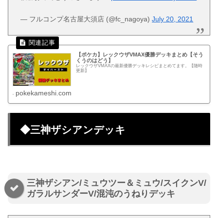
— フルコンプ名古屋大須店 (@fc_nagoya)
July 20, 2021
【ポケカ】レックウザVMAX優勝デッキまとめ【そう
くうのはどう】
レックウザVMAXの最新優勝デッキレシピまとめてます。【随時
更新】
pokekameshi.com
◆三神ザシアンデッキ
三神ザシアン/ミュウツー＆ミュウ/スイクンV/
ガラルサンダーV/混沌のうねりデッキ