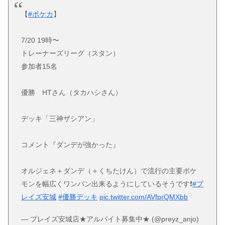
【
#ポケカ
】
7/20 19時〜
トレーナーズリーグ（スタン）
参加者15名
優勝 HTさん（タカハシさん）
デッキ「三神ザシアン」
コメント『ダンデが強かった』
オルジェネ＋ダンデ（＋くちたけん）で流行の主要ポケ
モンを幅広くワンパン出来るようにしているそうです❗️
#プ
レイズ安城
#優勝デッキ
pic.twitter.com/AVfprQMXbb
— プレイズ安城店★アルバイト募集中★ (@preyz_anjo)