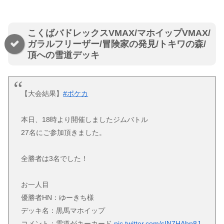
こくばバドレックスVMAX/マホイップVMAX/
ガラルフリーザー/冒険家の発見/トキワの森/
頂への雪道デッキ
【大会結果】
#ポケカ
本日、18時より開催しましたジムバトル
27名にご参加頂きました。
全勝者は3名でした！
お一人目
優勝者HN：ゆーきち様
デッキ名：黒馬マホイップ
コメント：雪道がキーカード
pic.twitter.com/sIN7HAbp8J