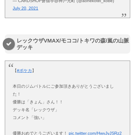
— CARDSHOP蒼猫亭@神戸元町 (@aonekotei_kobe)
July 20, 2021
レックウザVMAX/モココ/トキワの森/嵐の山脈
デッキ
【
#ポケカ
】
本日のジムバトルにご参加頂きありがとうございまし
た！
優勝は「きょん」さん！！
デッキ名「レックウザ」
コメント「強い」
優勝おめでとうございます！
pic.twitter.com/HwvJyJSRz2