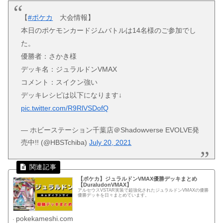
【
#ポケカ
大会情報】
本日のポケモンカードジムバトルは14名様のご参加でし
た。
優勝者：さかき様
デッキ名：ジュラルドンVMAX
コメント：スイクン強い
デッキレシピは以下になります↓
pic.twitter.com/R9RlVSDofQ
— ホビーステーション千葉店＠Shadowverse EVOLVE発
売中!! (@HBSTchiba)
July 20, 2021
【ポケカ】ジュラルドンVMAX優勝デッキまとめ
【DuraludonVMAX】
アルセウスVSTAR実装で超強化されたジュラルドンVMAXの優勝
優勝デッキを日々まとめています。
pokekameshi.com