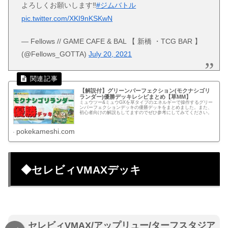
よろしくお願いします‼️
#ジムバトル
pic.twitter.com/XKI9nKSKwN
— Fellows // GAME CAFE & BAL 【 新橋 ・TCG BAR 】
(@Fellows_GOTTA)
July 20, 2021
【解説付】グリーンパーフェクション(モクナシゴリ
ランダー)優勝デッキレシピまとめ【草MM】
ミュウツー&ミュウGXを草タイプのエネルギーで操作するグリー
ンパーフェクションデッキの優勝デッキをまとめました。また、
初心者向けの解説もしてますのでぜひ参考にしてみてください。
pokekameshi.com
◆セレビィVMAXデッキ
セレビィVMAX/アップリュー/ターフスタジア