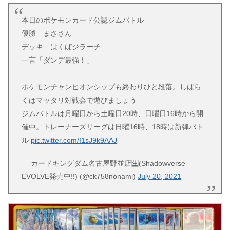
本日のポケモンカード公認ジムバトル
優勝 まささん
デッキ はくばジラーチ
一言「ダンデ最強！」
ポケモンチャンピオンシップも終わりひと段落。しばら
くはマッタリ対戦会で遊びましょう
ジムバトルは月曜日から土曜日20時、日曜日16時から開
催中。トレーナーズリーグは日曜16時、18時は新弾バト
ル
pic.twitter.com/I1sJ9k9AAJ
— カードキングダム名古屋野並店🈢(Shadowverse
EVOLVE発売中!!) (@ck758nonami)
July 20, 2021