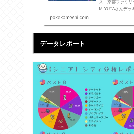
ス 京都ファミリ
M-YUTAさんデッキ
面)1人回し(２面)..
pokekameshi.com
データレポート