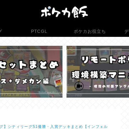
グ
PTCGL
ポケカお役立ち
デ
グ】シティリーグS1優勝・入賞デッキまとめ【インフェル