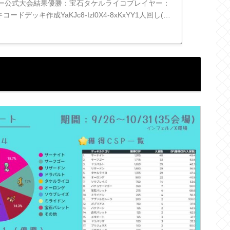
ー公式大会結果優勝：宝石タケルライコプレイヤー：
コードデッキ作成YaKJc8-Izl0X4-8xKxYY1人回し(１
.