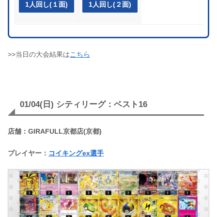
1人回し(１面)
1人回し(２面)
>>当日の大会結果は
こちら
01/04(日) シティリーグ：ベスト16
店舗：GIRAFULL京都店(京都)
プレイヤー：
コイキングex選手