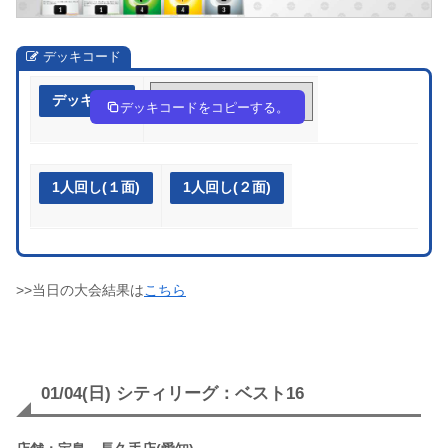
デッキコード
デッキ作成
cYcGYx-kRQGXd-c8cDxx
デッキコードをコピーする。
1人回し(１面)
1人回し(２面)
>>当日の大会結果は
こちら
01/04(日) シティリーグ：ベスト16