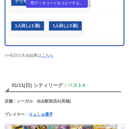
デッキ作成
cxcaGc-amVIJN-88cxx4
デッキコードをコピーする。
1人回し(１面)
1人回し(２面)
>>当日の大会結果は
こちら
01/11(日) シティリーグ：
ベスト4
店舗：シーガル 仙台駅前店A(宮城)
プレイヤー：
りょしゅ選手