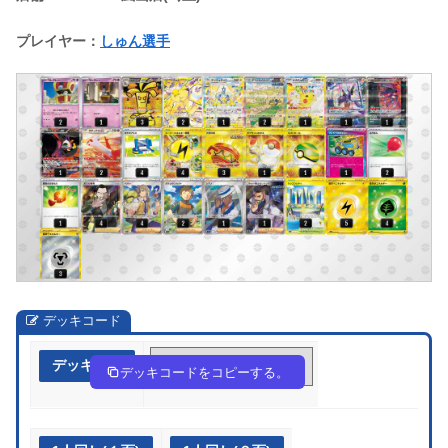
プレイヤー：
しゅん選手
デッキコード
デッキ作成
VVb5FV-BEoUDg-VFkfdk
デッキコードをコピーする。