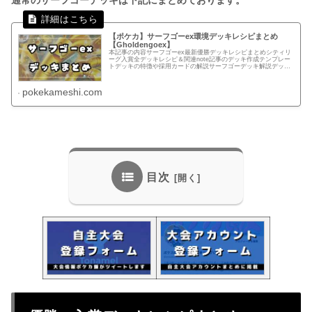
【ポケカ】サーフゴーex環境デッキレシピまとめ
【Gholdengoex】
本記事の内容サーフゴーex最新優勝デッキレシピまとめシティリ
ーグ入賞全デッキレシピ＆関連note記事のデッキ作成テンプレー
トデッキの特徴や採用カードの解説サーフゴーデッキ解説デッキ
タイプ（型）ごとの特徴エネルギー転送PRO型瞬間火力が持ち
味...
pokekameshi.com
目次