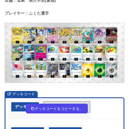
店舗：宝島 長久手店(愛知)
プレイヤー：ふくた選手
デッキコード
デッキ作成
kFbFV1-ft6VmW-VVkkkb
デッキコードをコピーする。