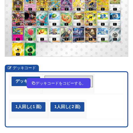
デッキコード
デッキ作成
pp2yyM-Mb9dPT-32EMMR
デッキコードをコピーする。
1人回し(１面)
1人回し(２面)