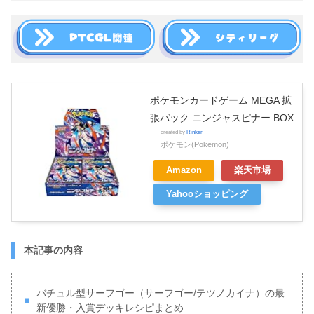
ポケモンカードゲーム MEGA 拡
張パック ニンジャスピナー BOX
created by
Rinker
ポケモン(Pokemon)
Amazon
楽天市場
Yahooショッピング
本記事の内容
バチュル型サーフゴー（サーフゴー/テツノカイナ）の最
新優勝・入賞デッキレシピまとめ