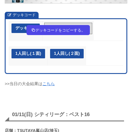
デッキコード
デッキ作成
bVFFkf-IXqnlO-kVkvkv
デッキコードをコピーする。
1人回し(１面)
1人回し(２面)
>>当日の大会結果は
こちら
01/11(日) シティリーグ：ベスト16
店舗：TSUTAYA嵐山店(埼玉)