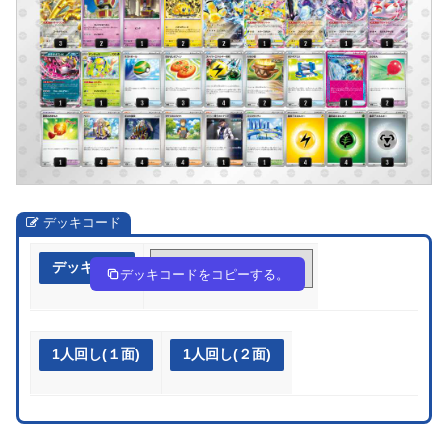
デッキコード
デッキ作成
Yx8GcJ-9EBlc5-cc8xxJ
デッキコードをコピーする。
1人回し(１面)
1人回し(２面)