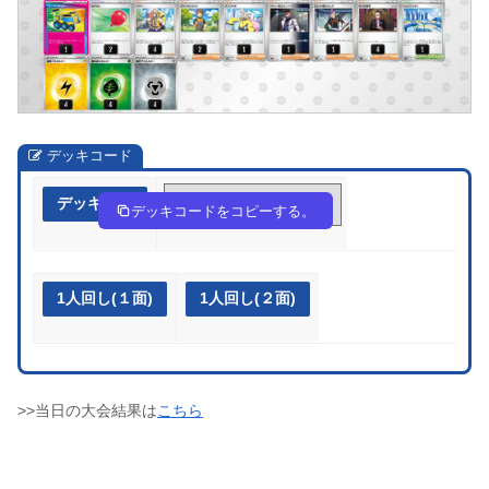
デッキコード
デッキ作成
MXMMX2-iyZc0B-y2MppR
デッキコードをコピーする。
1人回し(１面)
1人回し(２面)
>>当日の大会結果は
こちら