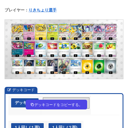
プレイヤー：
りきちょり選手
デッキコード
デッキ作成
xcYxDG-ozK7UN-Dxx88Y
デッキコードをコピーする。
1人回し(１面)
1人回し(２面)