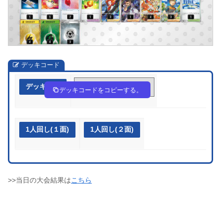
デッキコード
デッキ作成
QnLLnn-pZjhjG-ggLgN9
デッキコードをコピーする。
1人回し(１面)
1人回し(２面)
>>当日の大会結果は
こちら