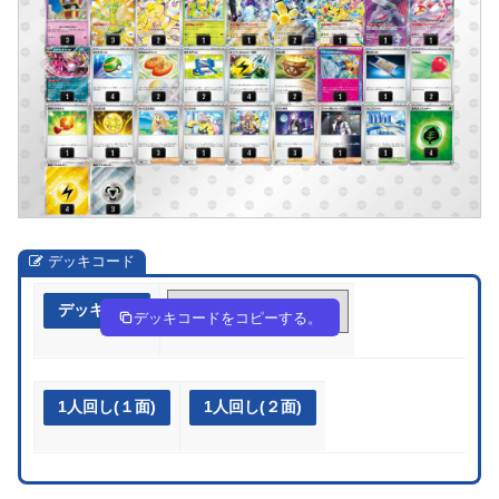
デッキコード
デッキ作成
5kfVFF-zuFPvt-FbVkwV
デッキコードをコピーする。
1人回し(１面)
1人回し(２面)