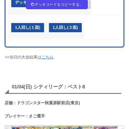
デッキ作成
nn9gLH-r35riu-HNN6gn
デッキコードをコピーする。
1人回し(１面)
1人回し(２面)
>>当日の大会結果は
こちら
01/04(日) シティリーグ：ベスト8
店舗：ドラゴンスター秋葉原駅前店(東京)
プレイヤー：さご選手