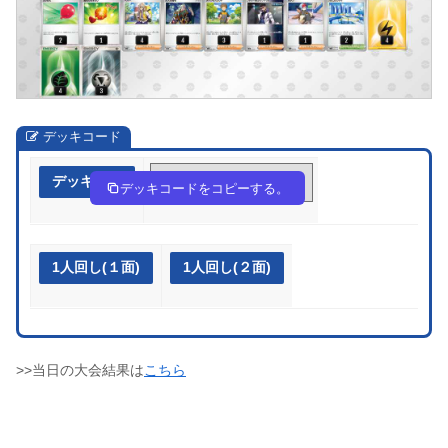
デッキコード
デッキ作成
VkdVFb-UPXdt1-kfFVvV
デッキコードをコピーする。
1人回し(１面)
1人回し(２面)
>>当日の大会結果は
こちら