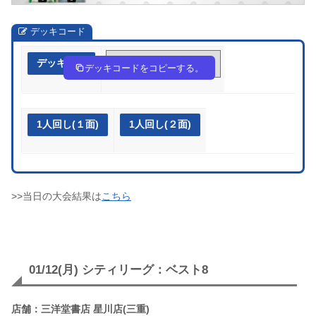
デッキコード
デッキ作成
gNnQPN-03RCEm-LHn6Ng
デッキコードをコピーする。
1人回し(１面)
1人回し(２面)
>>当日の大会結果は
こちら
01/12(月) シティリーグ：ベスト8
店舗：三洋堂書店 星川店(三重)