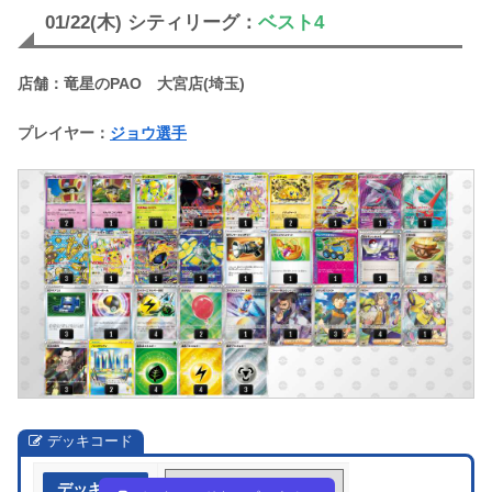
01/22(木) シティリーグ：
ベスト4
店舗：竜星のPAO 大宮店(埼玉)
プレイヤー：
ジョウ選手
デッキコード
デッキ作成
VVFkbF-zXVPcc-k5Vvkk