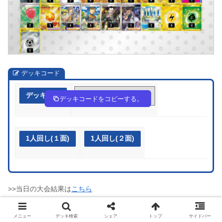
デッキコード
デッキ作成
vfd5kk-vCIegc-bFFVkV
デッキコードをコピーする。
1人回し(１面)
1人回し(２面)
>>当日の大会結果は
こちら
メニュー
デッキ検索
シェア
トップ
サイドバー