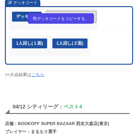
デッキコード
デッキ作成
LHLPgL-oz7G7B-PnHH9L
デッキコードをコピーする。
1人回し(１面)
1人回し(２面)
>>大会結果は
こちら
04/12 シティリーグ：
ベスト4
店舗：BOOKOFF SUPER BAZAAR 西友大森店(東京)
プレイヤー：まるもり選手