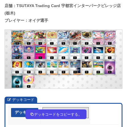
店舗：TSUTAYA Trading Card 宇都宮インターパークビレッジ店
(栃木)
プレイヤー：オイデ選手
デッキコード
デッキ作成
xa8x84-AWRjK5-G88caD
デッキコードをコピーする。