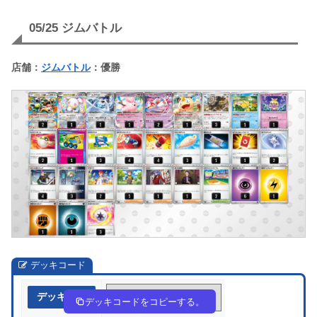
05/25 ジムバトル
店舗：
ジムバトル
：優勝
デッキコード
デッキ作成
FFkdk5-DHDw4l-bfFFFv
デッキコードをコピーする。