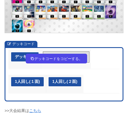
デッキコード
デッキ作成
8Yc448-IUU3kE-8K8xcG
デッキコードをコピーする。
1人回し(１面)
1人回し(２面)
>>大会結果は
こちら