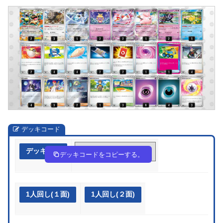
デッキコード
デッキ作成
F5VfvV-3jLz4z-FF5kbk
デッキコードをコピーする。
1人回し(１面)
1人回し(２面)