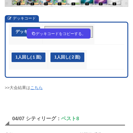
デッキコード
デッキ作成
Fk11FF-CZ74Xa-bkVbV5
デッキコードをコピーする。
1人回し(１面)
1人回し(２面)
>>大会結果は
こちら
04/07 シティリーグ：
ベスト8