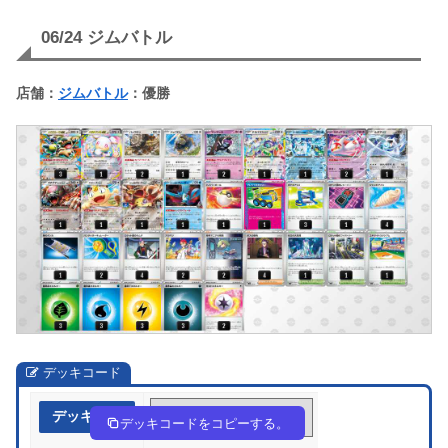
06/24 ジムバトル
店舗：
ジムバトル
：優勝
デッキコード
デッキ作成
8GcDD8-IPdROn-Gc488J
デッキコードをコピーする。