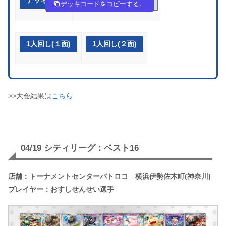
デッキ作成
48G8Yc-EJe6Pb-xa8cxx
デッキコードをコピーする。
1人回し(１面)
1人回し(２面)
>>大会結果は
こちら
04/19 シティリーグ：ベスト16
店舗：トーナメントセンターバトロコ 横浜伊勢佐木町(神奈川)
プレイヤー：おすしせんせい選手