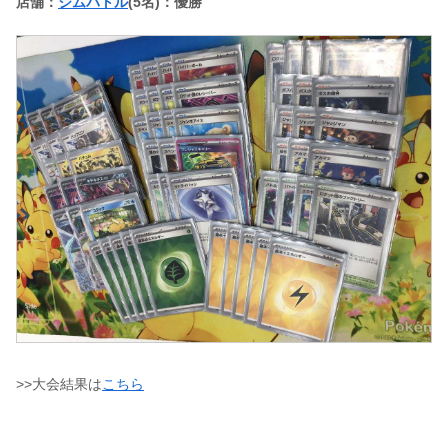
店舗：
ジムバトル
(5名)：優勝
>>大会結果は
こちら