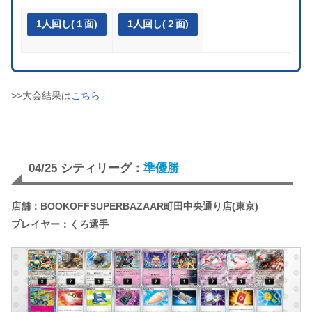
1人回し(１面)
1人回し(２面)
>>大会結果は
こちら
04/25 シティリーグ：
準優勝
店舗：BOOKOFFSUPERBAZAAR町田中央通り店(東京)
プレイヤー：くろ選手