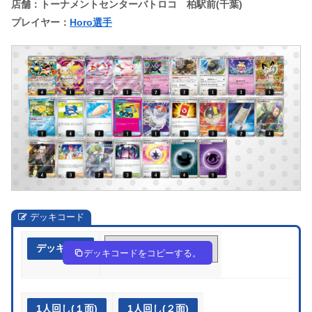
店舗：トーナメントセンターバトロコ 柏駅前(千葉)
プレイヤー：
Horo選手
デッキコード
デッキ作成
gHg9gg-fVcSpj-iH9nin
デッキコードをコピーする。
1人回し(１面)
1人回し(２面)