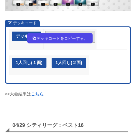
デッキコード
デッキ作成
884YG4-ouRlev-88xc4J
デッキコードをコピーする。
1人回し(１面)
1人回し(２面)
>>大会結果は
こちら
04/29 シティリーグ：ベスト16