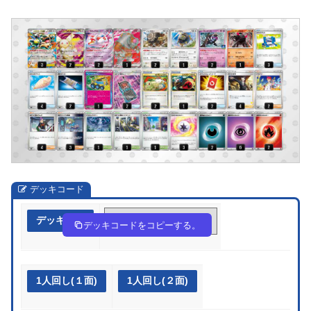
デッキコード
デッキ作成
cYxc8Y-ay2xnF-ca4Gxx
デッキコードをコピーする。
1人回し(１面)
1人回し(２面)