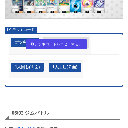
デッキコード
デッキ作成
pRMEXy-S74B6A-R2MppR
デッキコードをコピーする。
1人回し(１面)
1人回し(２面)
06/03 ジムバトル