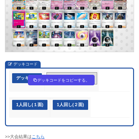
デッキコード
デッキ作成
3ppXyS-y3J5bA-3XpR2M
デッキコードをコピーする。
1人回し(１面)
1人回し(２面)
>>大会結果は
こちら