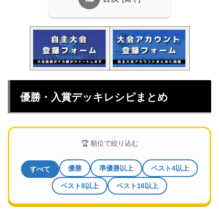
優勝・入賞デッキレシピまとめ
🏆 順位で絞り込む
優勝
準優勝以上
ベスト4以上
すべて
ベスト8以上
ベスト16以上