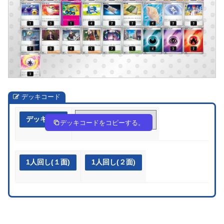
デッキコード
デッキ作成
RRyyUy-D6yGZo-SyEp2M
デッキコードをコピーする。
1人回し(１面)
1人回し(２面)