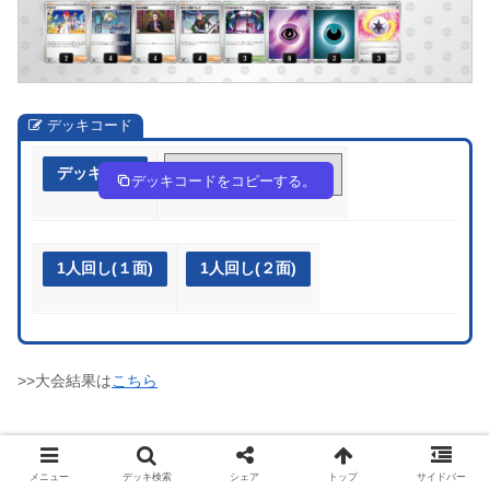
デッキコード
デッキ作成
bFkVvF-HwHb6v-5FFFkb
デッキコードをコピーする。
1人回し(１面)
1人回し(２面)
>>大会結果は
こちら
メニュー
デッキ検索
シェア
トップ
サイドバー