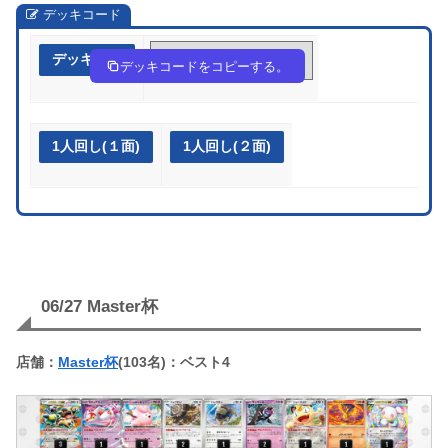
デッキコード
デッキ作成
3EXpyp-rDjqSb-XM2R3R
デッキコードをコピーする。
1人回し(１面)
1人回し(２面)
06/27 Master杯
店舗：
Master杯
(103名)：ベスト4