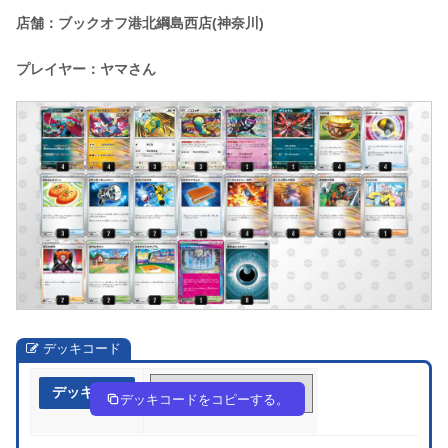
店舗：ブックオフ港北綱島西店(神奈川)
プレイヤー：ヤマさん
デッキコード
デッキ作成
c4c88D-NFkr28-DGK8GY
デッキコードをコピーする。