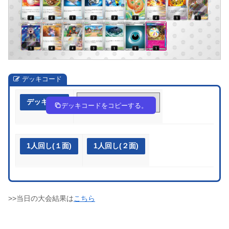
デッキコード
デッキ作成
VkF5vk-HuhoGH-vkkkw5
デッキコードをコピーする。
1人回し(１面)
1人回し(２面)
>>当日の大会結果は
こちら