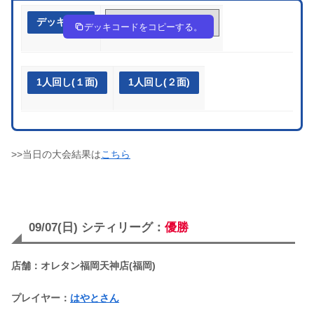
デッキ作成
fkFFw5-fyWQIA-ffvkFV
デッキコードをコピーする。
1人回し(１面)
1人回し(２面)
>>当日の大会結果は
こちら
09/07(日) シティリーグ：
優勝
店舗：オレタン福岡天神店(福岡)
プレイヤー：
はやとさん