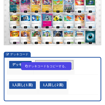
デッキコード
デッキ作成
pSMXMp-kJdQ7H-pX23My
デッキコードをコピーする。
1人回し(１面)
1人回し(２面)