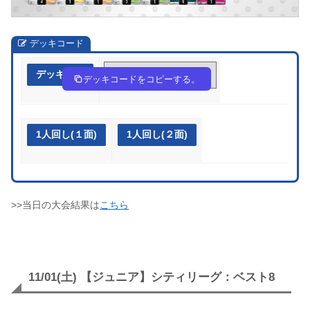
デッキコード
デッキ作成
wVVkVk-RkOEV4-wVk5vF
デッキコードをコピーする。
1人回し(１面)
1人回し(２面)
>>当日の大会結果は
こちら
11/01(土) 【ジュニア】シティリーグ：ベスト8