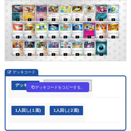
デッキコード
デッキ作成
UySXpM-dWJlQt-XpXMyU
デッキコードをコピーする。
1人回し(１面)
1人回し(２面)