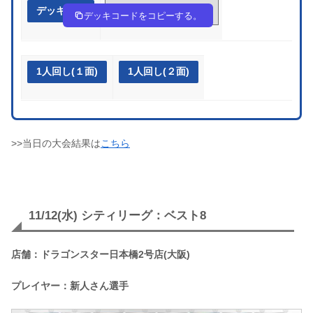
デッキ作成
VwkvFw-pNMm0Q-f5VVVV
デッキコードをコピーする。
1人回し(１面)
1人回し(２面)
>>当日の大会結果は
こちら
11/12(水) シティリーグ：ベスト8
店舗：ドラゴンスター日本橋2号店(大阪)
プレイヤー：新人さん選手