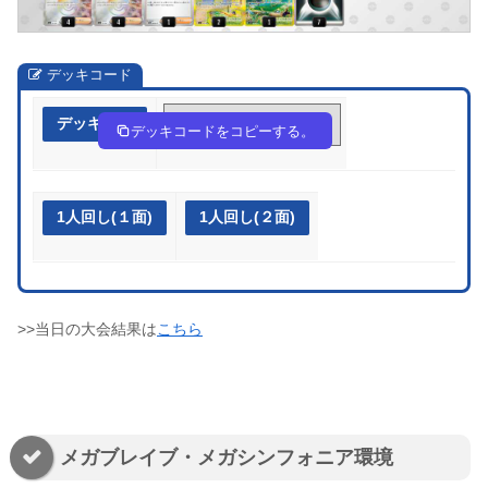
デッキコード
デッキ作成
DcccYc-u22XZc-cG4x8G
デッキコードをコピーする。
1人回し(１面)
1人回し(２面)
>>当日の大会結果は
こちら
メガブレイブ・メガシンフォニア環境