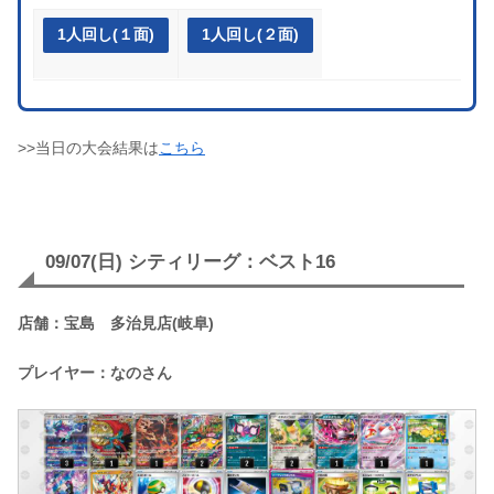
1人回し(１面)
1人回し(２面)
>>当日の大会結果は
こちら
09/07(日) シティリーグ：ベスト16
店舗：宝島 多治見店(岐阜)
プレイヤー：なのさん