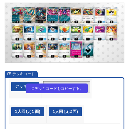
デッキコード
デッキ作成
nQ9NQn-brTaHd-6Hgng9
デッキコードをコピーする。
1人回し(１面)
1人回し(２面)