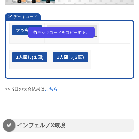
デッキコード
デッキ作成
FwVVkV-HptUo4-vkkVkf
デッキコードをコピーする。
1人回し(１面)
1人回し(２面)
>>当日の大会結果は
こちら
インフェルノX環境