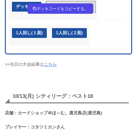
デッキ作成
wVVkVk-RkOEV4-wVk5vF
デッキコードをコピーする。
1人回し(１面)
1人回し(２面)
>>当日の大会結果は
こちら
10/13(月) シティリーグ：ベスト16
店舗：カードショップ＠ほ～む。鹿児島店(鹿児島)
プレイヤー：コタツミカンさん