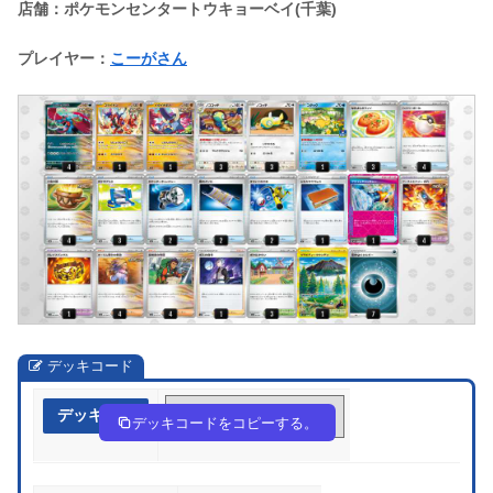
店舗：ポケモンセンタートウキョーベイ(千葉)
プレイヤー：
こーがさん
デッキコード
デッキ作成
LLn6Ng-zIRLtZ-nQnnNn
デッキコードをコピーする。