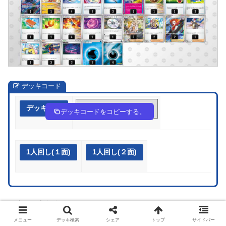
デッキコード
デッキ作成
gLnggQ-NHyokq-H9n6Nn
デッキコードをコピーする。
1人回し(１面)
1人回し(２面)
>>当日の大会結果は
こちら
メニュー
デッキ検索
シェア
トップ
サイドバー