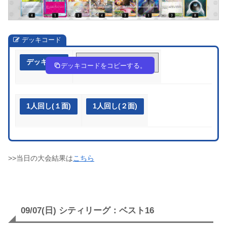
デッキコード
デッキ作成
Vb5Fkv-vm1eoH-1wFvfv
デッキコードをコピーする。
1人回し(１面)
1人回し(２面)
>>当日の大会結果は
こちら
09/07(日) シティリーグ：ベスト16