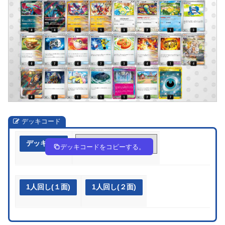
デッキコード
デッキ作成
k5vk1V-5xuFQy-kVvVVk
デッキコードをコピーする。
1人回し(１面)
1人回し(２面)