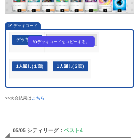
デッキコード
デッキ作成
EMpRSp-T9Lo4R-Sp3yMR
デッキコードをコピーする。
1人回し(１面)
1人回し(２面)
>>大会結果は
こちら
05/05 シティリーグ：
ベスト4