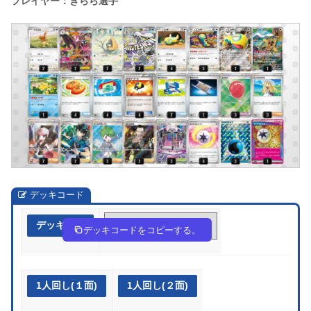
プレイヤー：きらら選手
デッキコード
デッキ作成
gng9gQ-oaxZEv-gnQ9gQ
デッキコードをコピーする。
1人回し(１面)
1人回し(２面)