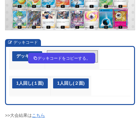
デッキコード
デッキ作成
GYa84x-L35dOF-c8D8cD
デッキコードをコピーする。
1人回し(１面)
1人回し(２面)
>>大会結果は
こちら