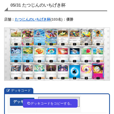
05/31 たつじんのいちげき杯
店舗：
たつじんのいちげき杯
(103名)：優勝
デッキコード
デッキ作成
yyppSp-8G4t14-pR2Rp2
デッキコードをコピーする。