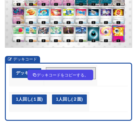
デッキコード
デッキ作成
gQi9gn-m710De-gginig
デッキコードをコピーする。
1人回し(１面)
1人回し(２面)