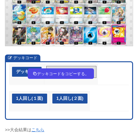
デッキコード
デッキ作成
FkbVfv-nKM6QV-fFv5fk
デッキコードをコピーする。
1人回し(１面)
1人回し(２面)
>>大会結果は
こちら