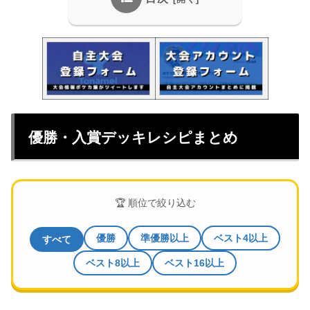
優勝・入賞デッキレシピまとめ
🏆 順位で絞り込む
優勝
準優勝以上
ベスト4以上
すべて
ベスト8以上
ベスト16以上