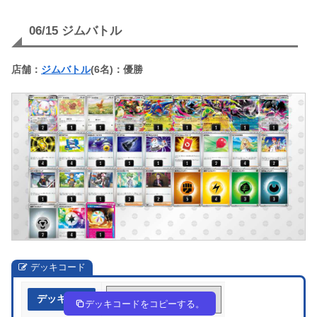
06/15 ジムバトル
店舗：
ジムバトル
(6名)：優勝
デッキコード
デッキ作成
cccxGG-l1iecz-JD8c4Y
デッキコードをコピーする。