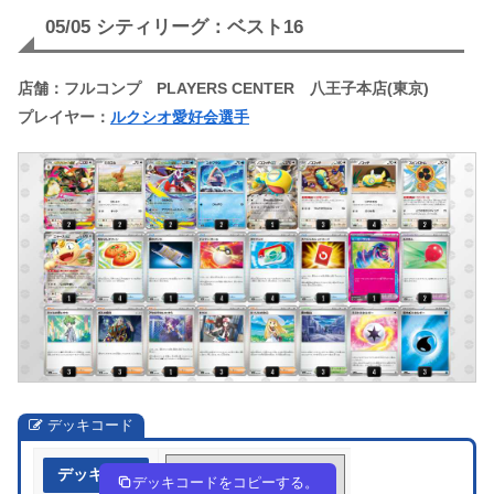
05/05 シティリーグ：ベスト16
店舗：フルコンプ PLAYERS CENTER 八王子本店(東京)
プレイヤー：
ルクシオ愛好会選手
デッキコード
デッキ作成
SpRMEp-GiMtPU-MSySpy
デッキコードをコピーする。