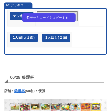
デッキコード
デッキ作成
FbkVkf-85JyPJ-VFkkdF
デッキコードをコピーする。
1人回し(１面)
1人回し(２面)
06/28 狼煙杯
店舗：
狼煙杯
(50名)：優勝