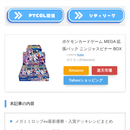
ポケモンカードゲーム MEGA 拡
張パック ニンジャスピナー BOX
created by
Rinker
ポケモン(Pokemon)
Amazon
楽天市場
Yahooショッピング
本記事の内容
メガミミロップex最新優勝・入賞デッキレシピまとめ