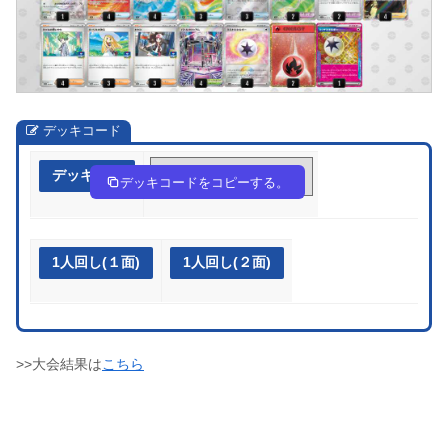
デッキコード
デッキ作成
VwdFbv-xYY7I4-b1FkFV
デッキコードをコピーする。
1人回し(１面)
1人回し(２面)
>>大会結果は
こちら