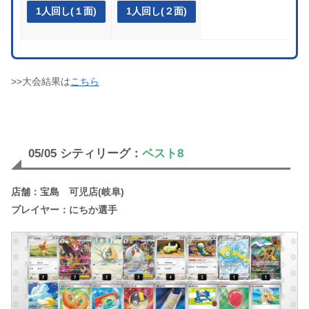
1人回し(１面)
1人回し(２面)
>>大会結果は
こちら
05/05 シティリーグ：
ベスト8
店舗：宝島 可児店(岐阜)
プレイヤー：にちか選手