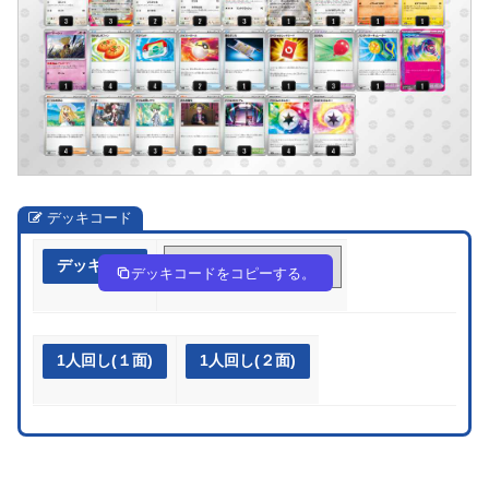
デッキコード
デッキ作成
vbFkdk-nQgj0x-dfkVFV
デッキコードをコピーする。
1人回し(１面)
1人回し(２面)