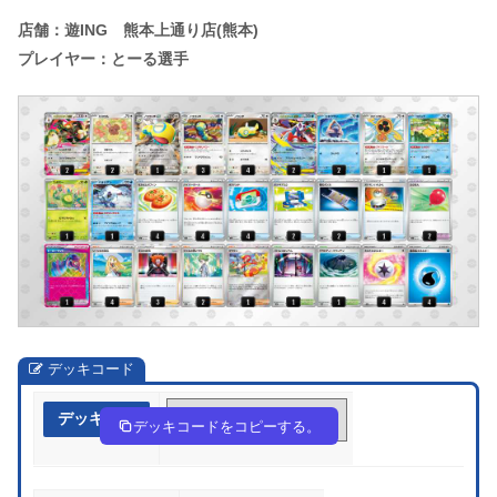
店舗：遊ING 熊本上通り店(熊本)
プレイヤー：とーる選手
デッキコード
デッキ作成
Fkkv1f-93Bdv4-Ffvbvk
デッキコードをコピーする。