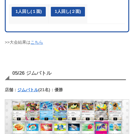
1人回し(１面)
1人回し(２面)
>>大会結果は
こちら
05/26 ジムバトル
店舗：
ジムバトル
(21名)：優勝