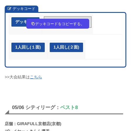
デッキコード
デッキ作成
8aD8cD-KUESTX-8cKYG8
デッキコードをコピーする。
1人回し(１面)
1人回し(２面)
>>大会結果は
こちら
05/06 シティリーグ：
ベスト8
店舗：GIRAFULL京都店(京都)