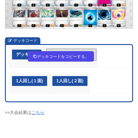
デッキコード
デッキ作成
ypRM2y-eOKg8y-EEpSpy
デッキコードをコピーする。
1人回し(１面)
1人回し(２面)
>>大会結果は
こちら