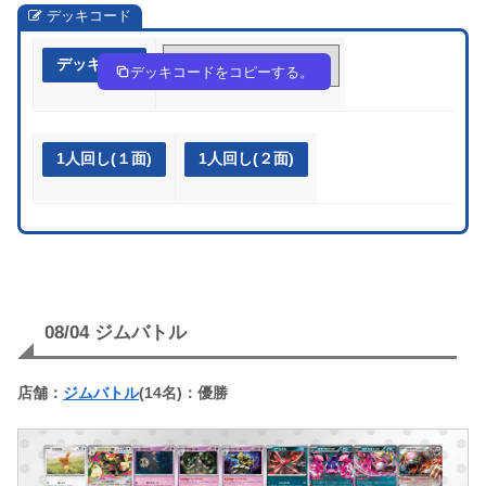
デッキコード
デッキ作成
gHg9gi-6KNKGb-ngQngn
デッキコードをコピーする。
1人回し(１面)
1人回し(２面)
08/04 ジムバトル
店舗：
ジムバトル
(14名)：優勝