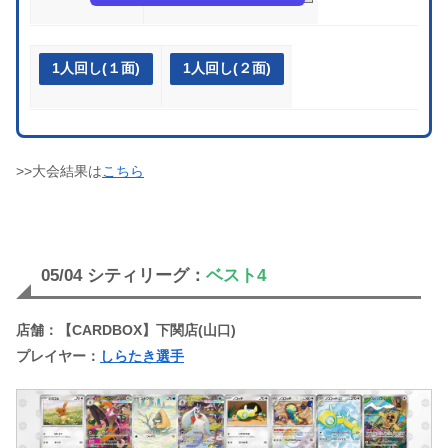
1人回し(１面)
1人回し(２面)
>>大会結果は
こちら
05/04 シティリーグ：
ベスト4
店舗：【CARDBOX】下関店(山口)
プレイヤー：
しらたき選手