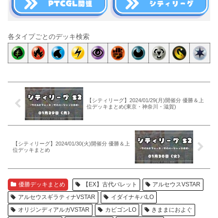
各タイプごとのデッキ検索
【シティリーグ】2024/01/29(月)開催分 優勝＆上
位デッキまとめ(東京・神奈川・滋賀)
【シティリーグ】2024/01/30(火)開催分 優勝＆上
位デッキまとめ
優勝デッキまとめ
【EX】古代バレット
アルセウスVSTAR
アルセウスギラティナVSTAR
イダイナキバLO
オリジンディアルガVSTAR
カビゴンLO
きままにおよぐ