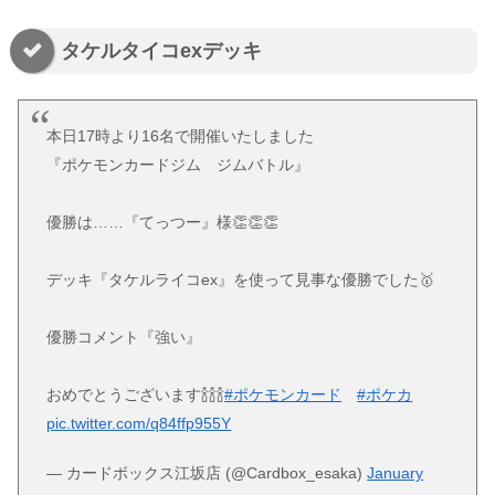
タケルタイコexデッキ
本日17時より16名で開催いたしました
『ポケモンカードジム ジムバトル』
優勝は……『てっつー』様👏👏👏
デッキ『タケルライコex』を使って見事な優勝でした🥇
優勝コメント『強い』
おめでとうございます🍾🍾🍾
#ポケモンカード
#ポケカ
pic.twitter.com/q84ffp955Y
— カードボックス江坂店 (@Cardbox_esaka)
January