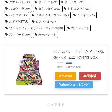
クエスパトラex
サーナイトex
サーフゴーex
スコヴィランex
タケルタイコex
トドロクツキex
パオジアンex
ヒスイヌメルゴンVSTAR
ミライドンex
ルギアVSTAR
ロストバレット
ワイルドフォースサイバージャッジ環境
古代バレット
悪リザードンex
未来バレット
ポケモンカードゲーム MEGA 拡
張パック ムニキスゼロ BOX
created by
Rinker
ポケモン(Pokemon)
Amazon
楽天市場
Yahooショッピング
シェアする