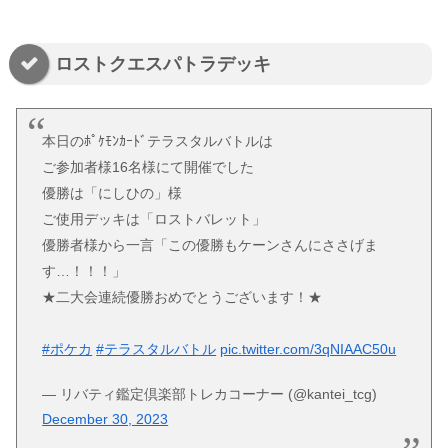
ロストクエスパトラデッキ
本日のﾎﾟｹﾓﾝｶｰﾄﾞテラスタルバトルは
ご参加者様16名様にて開催でした
優勝は「にしひの」様
ご使用デッキは「ロストバレット」
優勝者様から一言「この優勝もケーンさんにささげま
す…！！！」
★二大会連続優勝おめでとうございます！★
#ポケカ
#テラスタルバトル
pic.twitter.com/3qNIAAC50u
— リバティ鑑定倶楽部トレカコーナー (@kantei_tcg)
December 30, 2023