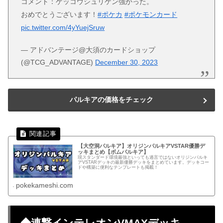
コメント：ゲッコウシュリケン強かった。
おめでとうございます！
#ポケカ
#ポケモンカード
pic.twitter.com/4yYuejSruw
— アドバンテージ@大須のカードショップ
(@TCG_ADVANTAGE)
December 30, 2023
パルキアの価格をチェック
【大空洞パルキア】オリジンパルキアVSTAR優勝デ
ッキまとめ【ボムパルキア】
現スタンダード環境最強といっても過言ではないオリジンパルキ
アVSTARデッキの最新優勝デッキをまとめています。デッキコー
ドや構築に便利なテンプレートも掲載！
pokekameshi.com
◆連撃インテレオンVMAXデッキ