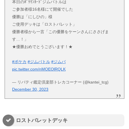
本日のﾎﾟｹﾓﾝｶｰﾄﾞジムバトルは
ご参加者様16名様にて開催でした
優勝は「にしひの」様
ご使用デッキは「ロストバレット」
優勝者様から一言「この優勝をケーンさんにささげま
す…！」
★優勝おめでとうございます！★
#ポケカ
#ジムバトル
#ジムバ
pic.twitter.com/nMOEOlRQLK
— リバティ鑑定倶楽部トレカコーナー (@kantei_tcg)
December 30, 2023
ロストバレットデッキ