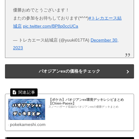
優勝おめでとうございます！
またの参加をお待ちしております(*^^*)
#トレカエース結
城店
pic.twitter.com/BP8p0ccUCa
— トレカエース結城店 (@yuuki017TA)
December 30,
2023
パオジアンexの価格をチェック
【ポケカ】パオジアンex環境デッキレシピまとめ
【Chien-Paoex】
スノーハザード収録のパオジアンexの優勝デッキまとめ
pokekameshi.com