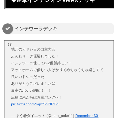
インテウーラデッキ
地元のカドショの自主大会
ふんわリーグ優勝しました！
インテウーラ使って8-2優勝嬉しい！
アットホームで優しい人ばかりでめちゃくちゃ楽しくて
良いカドショだった！
ありがとうございました😊
最高のポケカ納め！！！
広島に来た時はお宝バンクへ！
pic.twitter.com/mp2ShPfRCd
— まう@ダイエット (@mau_poke11)
December 30,