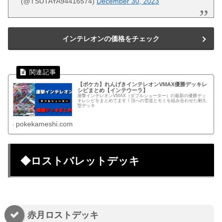
(@TSUTAYA94416574)
December 30, 2023
インテレオンの価格をチェック
【ポケカ】れんげきインテレオンVMAX優勝デッキレ
シピまとめ【インテウーラ】
連撃インテレオンVMAX（ダブルシューター）の最新の優勝デッ
キレシピをまとめてます！頂への雪道とモミを組み合わせた耐久
型デッキ
pokekameshi.com
◆ロストバレットデッキ
赤月ロストデッキ