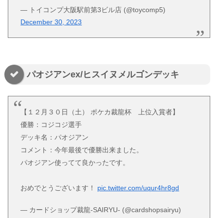
— トイコンプ大阪駅前第3ビル店 (@toycomp5)
December 30, 2023
パオジアンex/ヒスイヌメルゴンデッキ
【１２月３０日（土） ポケカ裁龍杯 上位入賞者】
優勝：コジコジ選手
デッキ名：パオジアン
コメント：今年最後で優勝出来ました。
パオジアン使ってて良かったです。
おめでとうございます！
pic.twitter.com/uqur4hr8gd
— カードショップ裁龍-SAIRYU- (@cardshopsairyu)