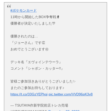
#ポケモンカード
11時から開始したBOX争奪戦🥊
優勝者が決定いたしました🎊
優勝されたのは…
『ジョーさん』です👏
おめでとうございます㊗️
デッキ名『エヴォインテウーラ』
コメント『シャボン・カッター!!』
皆様ご参加頂きありがとうございました✨
またのご参加お待ちしております♪
https://t.co/33GzYEPhqi
pic.twitter.com/VVD96pK3v8
— TSUTAYA作新学院前店トレカ売場