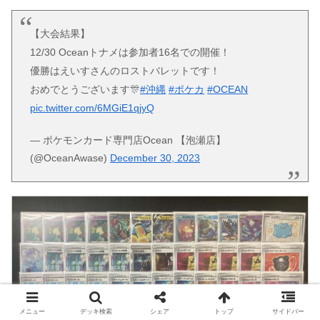
【大会結果】
12/30 Oceanトナメは参加者16名での開催！
優勝はえいすさんのロストバレットです！
おめでとうございます🎊
#沖縄
#ポケカ
#OCEAN
pic.twitter.com/6MGiE1qjyQ
— ポケモンカード専門店Ocean 【泡瀬店】
(@OceanAwase)
December 30, 2023
メニュー
デッキ検索
シェア
トップ
サイドバー