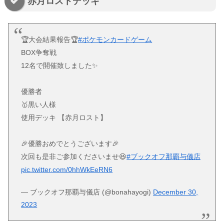
赤月ロストデッキ
🏆大会結果報告🏆
#ポケモンカードゲーム
BOX争奪戦
12名で開催致しました✨
優勝者
🥇黒い人様
使用デッキ 【赤月ロスト】
🎉優勝おめでとうございます🎉
次回も是非ご参加くださいませ😆
#ブックオフ那覇与儀店
pic.twitter.com/0hhWkEeRN6
— ブックオフ那覇与儀店 (@bonahayogi)
December 30,
2023