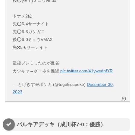
後⭕️(投了)ミュウvmax
トナメ2位
先⭕️6-4サーナイト
先⭕️6-3ガケガニ
後⭕️6-0ミュウVMAX
先❌5-6サーナイト
最後プレミしたのが反省
カウキャ→水エネを推奨
pic.twitter.com/41ywedpfYR
— とげきす＠ポケカ (@togekisupoke)
December 30,
2023
パルキアデッキ（成川杯7-0：優勝）