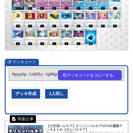
デッキコード
MypyXp-CnQ95z-SpMXpX
デッキコードをコピーする。
デッキ作成
1人回し
【大空洞パルキア】オリジンパルキアVSTAR優勝デ
ッキまとめ【ボムパルキア】
現スタンダード環境最強といっても過言ではないオリジンパルキ