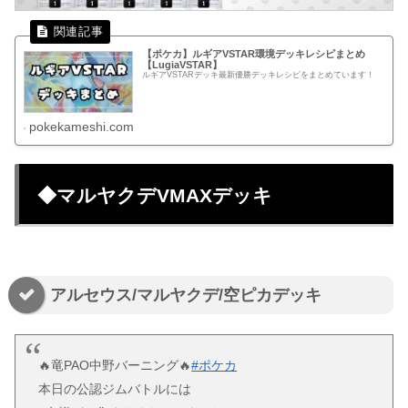
【ポケカ】ルギアVSTAR環境デッキレシピまとめ
【LugiaVSTAR】
ルギアVSTARデッキ最新優勝デッキレシピをまとめています！
pokekameshi.com
◆マルヤクデVMAXデッキ
アルセウス/マルヤクデ/空ピカデッキ
🔥竜PAO中野バーニング🔥
#ポケカ
本日の公認ジムバトルには