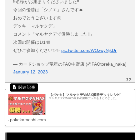
9名様がお集まりくださいました‼
今回の優勝は「シノエ」さんです🔥
おめでとうございます㊗
デッキ「マルヤクデ」
コメント「マルヤクデで優勝しました‼」
次回の開催は1/14‼
ぜひご参加ください✨✨
pic.twitter.com/WOzwyNjkDr
— カードショップ竜星のPAO中野店 (@PAOtoreka_naka)
January 12, 2023
【ポケカ】マルヤクデVMAX優勝デッキレシピ
マルヤクデVMAXの最新の優勝デッキをまとめました。
pokekameshi.com