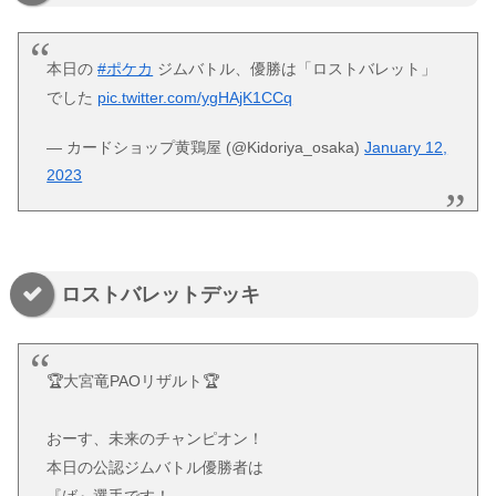
本日の
#ポケカ
ジムバトル、優勝は「ロストバレット」
でした
pic.twitter.com/ygHAjK1CCq
— カードショップ黄鶏屋 (@Kidoriya_osaka)
January 12,
2023
ロストバレットデッキ
🏆大宮竜PAOリザルト🏆
おーす、未来のチャンピオン！
本日の公認ジムバトル優勝者は
『ば』選手です！