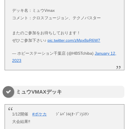
デッキ名：ミュウVmax
コメント：クロスフュージョン、テクノバスター
またのご参加をお待ちしております！
ぜひご参加下さい♪
pic.twitter.com/zMpx8pR6W7
— ホビーステーション千葉店 (@HBSTchiba)
January 12,
2023
ミュウVMAXデッキ
1/12開催
#ポケカ
ｼﾞﾑﾊﾞﾄﾙ(ｵｰﾌﾟﾝ)ｽﾀﾝ
大会結果‼️