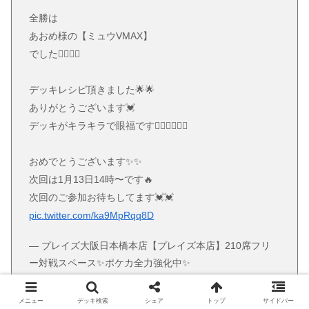
全勝は
あおめ様の【ミュウVMAX】
でした💁‍♂️💁‍♂️
デッキレシピ頂きました🌟🌟
ありがとうございます💓
デッキがキラキラで眼福です🙇‍♂️🙇‍♂️🙇‍♂️
おめでとうございます✨✨
次回は1月13日14時〜です🔥
次回のご参加お待ちしてます💓💓
pic.twitter.com/ka9MpRqq8D
— プレイズ大阪日本橋本店【プレイズ本店】210席フリ
ー対戦スペース✨ポケカ全力強化中✨
(@Preyz_N_honten)
January 12, 2023
メニュー
デッキ検索
シェア
トップ
サイドバー