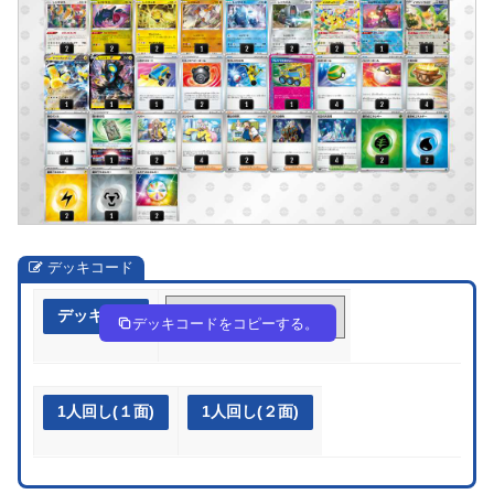
デッキコード
デッキ作成
kb1bFV-UfMVz0-5vFkFk
デッキコードをコピーする。
1人回し(１面)
1人回し(２面)