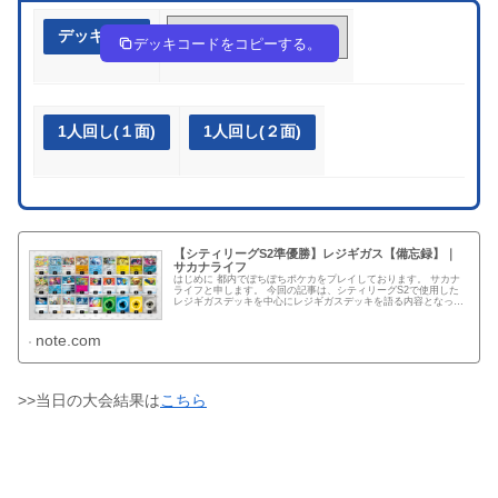
デッキ作成
HLniQg-Y2EIkk-gLLHnQ
デッキコードをコピーする。
1人回し(１面)
1人回し(２面)
【シティリーグS2準優勝】レジギガス【備忘録】｜
サカナライフ
はじめに 都内でぼちぼちポケカをプレイしております。 サカナ
ライフと申します。 今回の記事は、シティリーグS2で使用した
レジギガスデッキを中心にレジギガスデッキを語る内容となって
おります。 詳しいデッキ解説や各対面ごとのプレイプランは解説
し...
note.com
>>当日の大会結果は
こちら