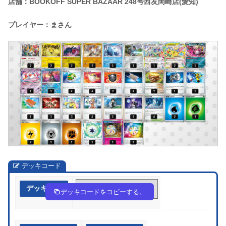
店舗：BOOKOFF SUPER BAZAAR 248号西友岡崎店(愛知)
プレイヤー：まさん
デッキコード
デッキ作成
fk5kkF-YVrPMJ-1VVFkF
デッキコードをコピーする。