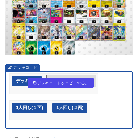
デッキコード
デッキ作成
1VVkFV-7BuTpQ-kV5kkV
デッキコードをコピーする。
1人回し(１面)
1人回し(２面)