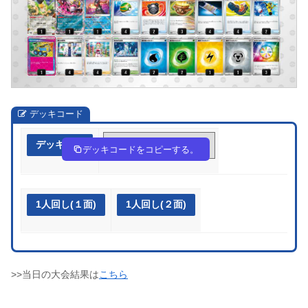
デッキコード
デッキ作成
NigLnH-MjPbvJ-QgLNgg
デッキコードをコピーする。
1人回し(１面)
1人回し(２面)
>>当日の大会結果は
こちら