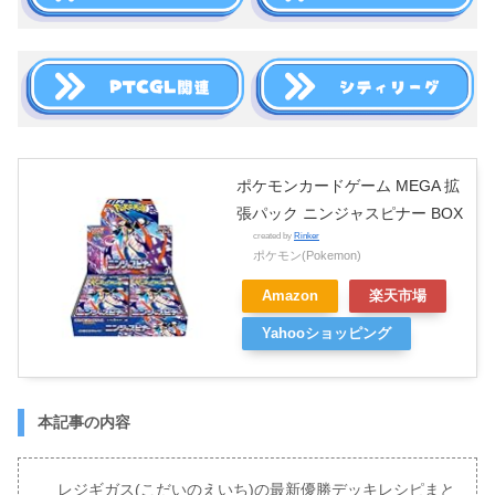
ポケモンカードゲーム MEGA 拡
張パック ニンジャスピナー BOX
created by
Rinker
ポケモン(Pokemon)
Amazon
楽天市場
Yahooショッピング
本記事の内容
レジギガス(こだいのえいち)の最新優勝デッキレシピまと