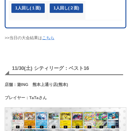
1人回し(１面)
1人回し(２面)
>>当日の大会結果は
こちら
11/30(土) シティリーグ：ベスト16
店舗：遊ING 熊本上通り店(熊本)
プレイヤー：TaTaさん