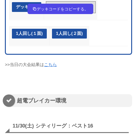
デッキ作成
yMpyXE-2CQnLw-2EXyM2
デッキコードをコピーする。
1人回し(１面)
1人回し(２面)
>>当日の大会結果は
こちら
超電ブレイカー環境
11/30(土) シティリーグ：ベスト16