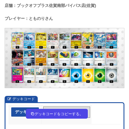
店舗：ブックオフプラス佐賀南部バイパス店(佐賀)
プレイヤー：とものりさん
デッキコード
デッキ作成
y32ypU-vPrPVH-MyM2M2
デッキコードをコピーする。