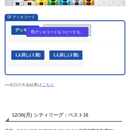
デッキコード
デッキ作成
K8cx48-8EjbM2-YxD488
デッキコードをコピーする。
1人回し(１面)
1人回し(２面)
>>当日の大会結果は
こちら
12/30(月) シティリーグ：ベスト16