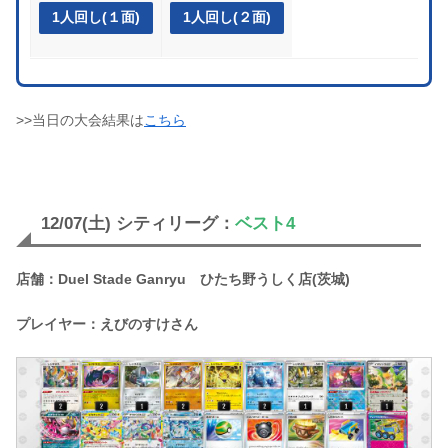
1人回し(１面)
1人回し(２面)
>>当日の大会結果は
こちら
12/07(土) シティリーグ：
ベスト4
店舗：Duel Stade Ganryu ひたち野うしく店(茨城)
プレイヤー：えびのすけさん