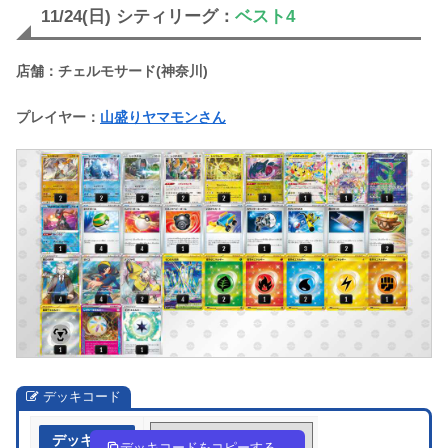
11/24(日) シティリーグ：
ベスト4
店舗：チェルモサード(神奈川)
プレイヤー：
山盛りヤマモンさん
デッキコード
デッキ作成
LnLgNn-RiXU8F-NHNLHn
デッキコードをコピーする。