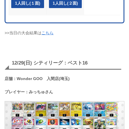
1人回し(１面)
1人回し(２面)
>>当日の大会結果は
こちら
12/29(日) シティリーグ：ベスト16
店舗：Wonder GOO 入間店(埼玉)
プレイヤー：みっちゅさん