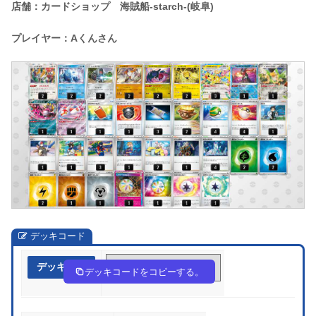
店舗：カードショップ 海賊船-starch-(岐阜)
プレイヤー：Aくんさん
デッキコード
デッキ作成
yMpyXE-2CQnLw-2EXyM2
デッキコードをコピーする。