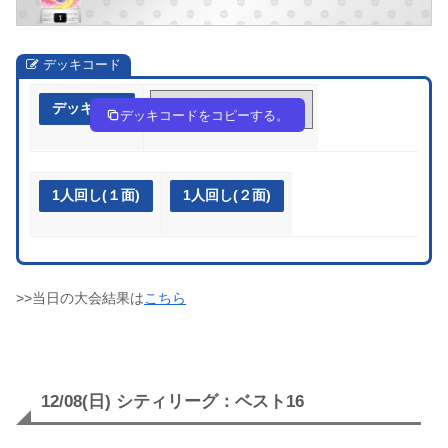
デッキコード
デッキ作成
fkkkfV-9LJ9g0-f5kVVf
デッキコードをコピーする。
1人回し(１面)
1人回し(２面)
>>当日の大会結果は
こちら
12/08(日) シティリーグ：ベスト16