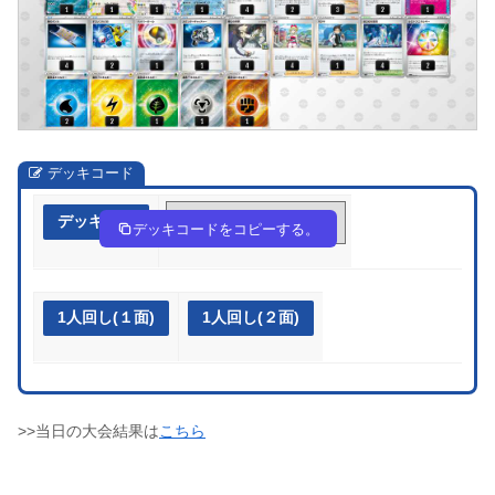
デッキコード
デッキ作成
HNng9g-bYe5qV-nLNLnn
デッキコードをコピーする。
1人回し(１面)
1人回し(２面)
>>当日の大会結果は
こちら