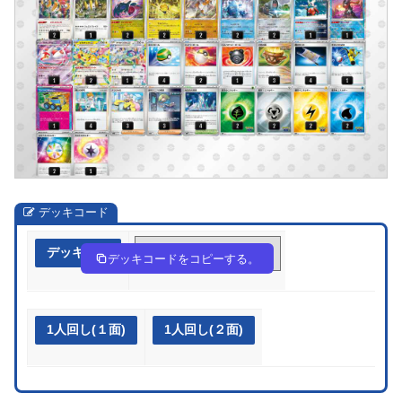
デッキコード
デッキ作成
88xaxc-CxePvu-Yx888c
デッキコードをコピーする。
1人回し(１面)
1人回し(２面)