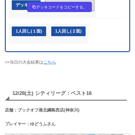
デッキ作成
DD8Y84-n1gdtq-c4cax8
デッキコードをコピーする。
1人回し(１面)
1人回し(２面)
>>当日の大会結果は
こちら
12/28(土) シティリーグ：ベスト16
店舗：ブックオフ港北綱島西店(神奈川)
プレイヤー：ゆどうふさん