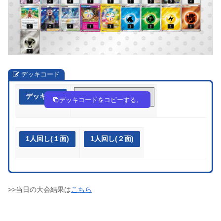
デッキコード
デッキ作成
Up3yyX-SiU0B2-2MMyp2
デッキコードをコピーする。
1人回し(１面)
1人回し(２面)
>>当日の大会結果は
こちら