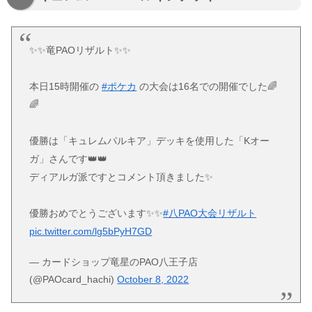
✨✨竜PAOリザルト✨✨
本日15時開催の
#ポケカ
の大会は16名での開催でした🌈
🌈
優勝は「キュレムパルキア」デッキを使用した「Kオー
ガ」さんです👑👑
ディアルガ派ですとコメント頂きました✨️
優勝おめでとうございます✨✨
#八PAO大会リザルト
pic.twitter.com/lg5bPyH7GD
— カードショップ竜星のPAO八王子店
(@PAOcard_hachi)
October 8, 2022