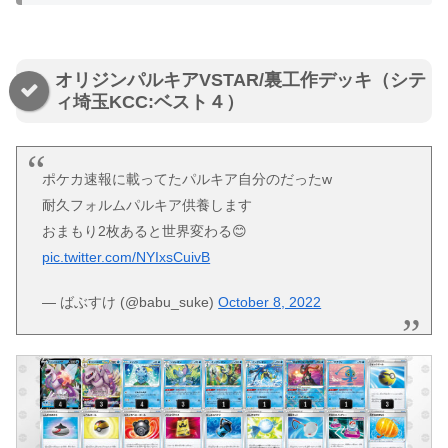
オリジンパルキアVSTAR/裏工作デッキ（シテ
ィ埼玉KCC:ベスト４）
ポケカ速報に載ってたパルキア自分のだったw
耐久フォルムパルキア供養します
おまもり2枚あると世界変わる😊
pic.twitter.com/NYIxsCuivB
— ばぶすけ (@babu_suke)
October 8, 2022