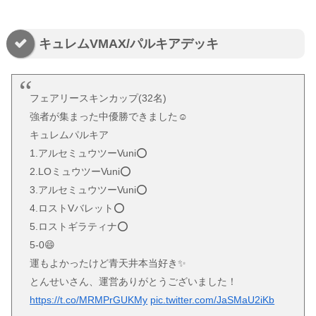
キュレムVMAX/パルキアデッキ
フェアリースキンカップ(32名)
強者が集まった中優勝できました☺️
キュレムパルキア
1.アルセミュウツーVuni⭕️
2.LOミュウツーVuni⭕️
3.アルセミュウツーVuni⭕️
4.ロストVバレット⭕️
5.ロストギラティナ⭕️
5-0😄
運もよかったけど青天井本当好き✨
とんせいさん、運営ありがとうございました！
https://t.co/MRMPrGUKMy
pic.twitter.com/JaSMaU2iKb