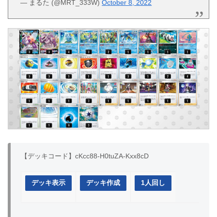
— まるた (@MRT_333W)
October 8, 2022
【デッキコード】cKcc88-H0tuZA-Kxx8cD
デッキ表示
デッキ作成
1人回し