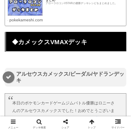
まとめ
アローラロコンVSTARの優勝デッキレシピをまとめました。
pokekameshi.com
◆カメックスVMAXデッキ
アルセウスカメックス/ビーダル/ヤドランデッ
キ
本日のポケモンカードゲームジムバトル優勝はロニーさ
んのアルセウスカメックスでした！おめでとうございま
す！
#ポケカ
#ポケモンカードゲーム
#カードプレイス大会
結果
pic.twitter.com/zZu0pV2wqe
メニュー
デッキ検索
シェア
トップ
サイドバー