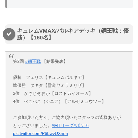
キュレムVMAX/パルキアデッキ（鋼王戦：優
勝）【160名】
第2回
#鋼王戦
【結果発表】
優勝 フェリス【キュレムパルキア】
準優勝 タキタ【雪道ヤミラミリザ】
3位 かさじぞおか【ロストカイオーガ】
4位 ぺこぺこ（シニア）【アルセミュウツー】
ご参加頂いた方々、ご協力頂いたスタッフの皆様ありが
とうございました。
#MTリーグ
#ポケカ
pic.twitter.com/P6LwvUXnpn