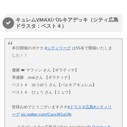
キュレムVMAX/パルキアデッキ（シティ広島
ドラスタ：ベスト４）
本日開催のポケカ
#シティリーグ
は55名で開催いたしま
した！！
優勝 👑 マフィン さん【ギラティナ】
準優勝 mskさん 【ギラティナ】
ベスト４ ゆうゆう さん【パルキアキュレム】
ベスト４ ひょう さん【ミュウ】
皆様おめでとうございます🎉🎉
#ドラスタ広島
#シティリ
ーグ
pic.twitter.com/CancW1gUfb
— ドラゴンスター広島店 (@ds_hiroshima8)
October 8,