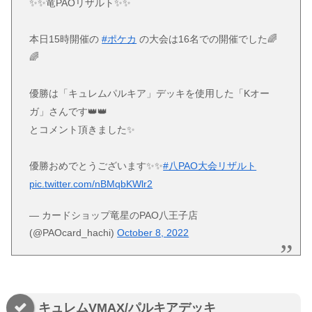
✨✨竜PAOリザルト✨✨
本日15時開催の
#ポケカ
の大会は16名での開催でした🌈
🌈
優勝は「キュレムパルキア」デッキを使用した「Kオー
ガ」さんです👑👑
とコメント頂きました✨️
優勝おめでとうございます✨✨
#八PAO大会リザルト
pic.twitter.com/nBMqbKWlr2
— カードショップ竜星のPAO八王子店
(@PAOcard_hachi)
October 8, 2022
キュレムVMAX/パルキアデッキ