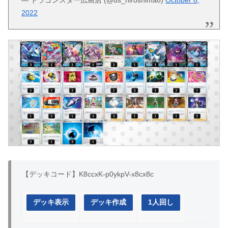
2022
【デッキコード】K8ccxK-p0ykpV-x8cx8c
デッキ表示
デッキ作成
1人回し