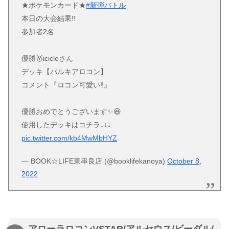
★ポケモンカード★
#新弾バトル
本日の大会結果!!
参加者2名
優勝🥇icicleさん
デッキ【パルキアロコン】
コメント『ロコン可愛い‼︎』
優勝おめでとうございます✨😆
使用したデッキはコチラ↓↓↓
pic.twitter.com/kb4MwMbHYZ
— BOOK☆LIFE東串良店 (@booklifekanoya)
October 8,
2022