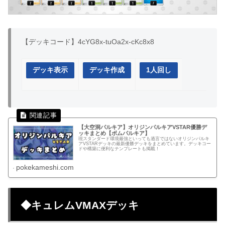
【デッキコード】4cYG8x-tuOa2x-cKc8x8
デッキ表示
デッキ作成
1人回し
【大空洞パルキア】オリジンパルキアVSTAR優勝デ
ッキまとめ【ボムパルキア】
現スタンダード環境最強といっても過言ではないオリジンパルキ
アVSTARデッキの最新優勝デッキをまとめています。デッキコー
ドや構築に便利なテンプレートも掲載！
pokekameshi.com
◆キュレムVMAXデッキ