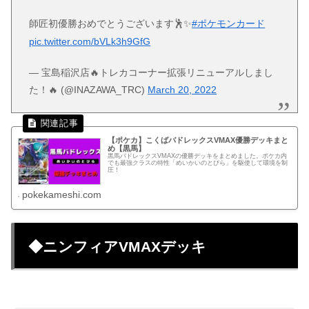
師匠初優勝おめでとうございます🕺✨
#ポケモンカード
pic.twitter.com/bVLk3h9GfG
— 宝島稲沢店🔥トレカコーナー拡張リニューアルしまし
た！🔥 (@INAZAWA_TRC)
March 20, 2022
【ポケカ】こくばバドレックスVMAX優勝デッキまと
め【黒馬】
黒馬バドレックスVMAXの優勝デッキをまとめました。ポケカ内
でも最強クラスの特性「めいかいのとびら」を駆使して環境を制
圧！
pokekameshi.com
◆ニンフィアVMAXデッキ