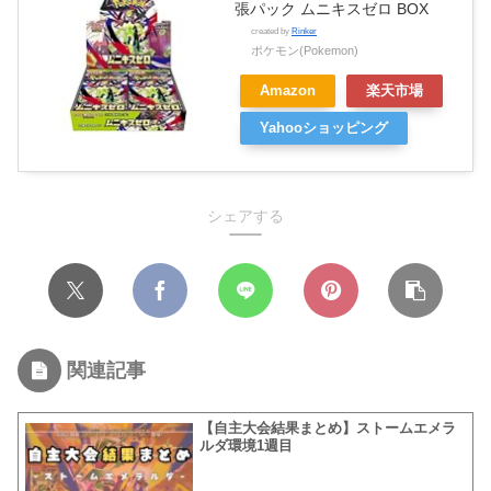
張パック ムニキスゼロ BOX
created by
Rinker
ポケモン(Pokemon)
Amazon
楽天市場
Yahooショッピング
シェアする
関連記事
【自主大会結果まとめ】ストームエメラ
ルダ環境1週目