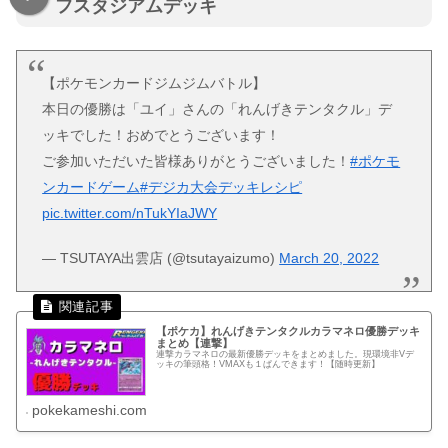
フスタジアムデッキ
【ポケモンカードジムジムバトル】
本日の優勝は「ユイ」さんの「れんげきテンタクル」デ
ッキでした！おめでとうございます！
ご参加いただいた皆様ありがとうございました！
#ポケモ
ンカードゲーム
#デジカ大会デッキレシピ
pic.twitter.com/nTukYIaJWY
— TSUTAYA出雲店 (@tsutayaizumo)
March 20, 2022
【ポケカ】れんげきテンタクルカラマネロ優勝デッキ
まとめ【連撃】
連撃カラマネロの最新優勝デッキをまとめました。現環境非Vデ
ッキの筆頭格！VMAXも１ぱんできます！【随時更新】
pokekameshi.com