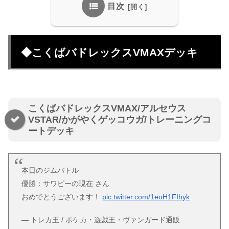
目次
◆こくばバドレックスVMAXデッキ
こくばバドレックスVMAX/アルセウス
VSTAR/かがやくゲッコウガ/トレーニングコ
ートデッキ
本日のジムバトル
優勝：サワピーの現在 さん
おめでとうございます！
pic.twitter.com/1eoH1FIhyk
— トレカ王 / ポケカ・遊戯王・ヴァンガード通販