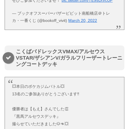
ぜひご参加くださいませ！
pic.twitter.com/TE95DtVcUP
— ブックオフスーパーバザービビット南船橋店＠トレ
カ・一番くじ (@bookoff_vivit)
March 20, 2022
こくばバドレックスVMAX/アルセウス
VSTAR/ザシアンV/ガラルフリーザートレーニ
ングコートデッキ
💥本日のポケカジムバトル💥
13名のご参加ありがとうございます‼️
優勝者は【もえ】さんでした👏
『黒馬アルセウスデッキ』
撮らせていただきました🐶👊💥