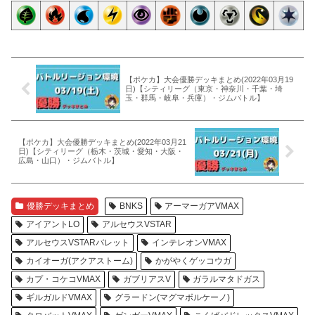
【ポケカ】大会優勝デッキまとめ(2022年03月19
日)【シティリーグ（東京・神奈川・千葉・埼
玉・群馬・岐阜・兵庫）・ジムバトル】
【ポケカ】大会優勝デッキまとめ(2022年03月21
日)【シティリーグ（栃木・茨城・愛知・大阪・
広島・山口）・ジムバトル】
優勝デッキまとめ
BNKS
アーマーガアVMAX
アイアントLO
アルセウスVSTAR
アルセウスVSTARバレット
インテレオンVMAX
カイオーガ(アクアストーム)
かがやくゲッコウガ
カプ・コケコVMAX
ガブリアスV
ガラルマタドガス
ギルガルドVMAX
グラードン(マグマボルケーノ)