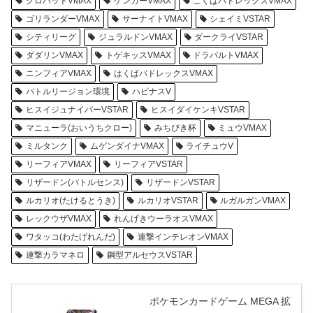
クロバットVMAX
ゲンガーVMAX
こくばバドレックスVMAX
ゴリランダーVMAX
サーナイトVMAX
シェイミVSTAR
シティリーグ
ジュラルドンVMAX
ダークライVSTAR
ダダリンVMAX
トゲキッスVMAX
ドラパルトVMAX
ニンフィアVMAX
はくばバドレックスVMAX
バトルリージョン環境
ハピナスV
ヒスイジュナイパーVSTAR
ヒスイダイケンキVSTAR
マニューラ(おいうちクロー)
みちびき杯
ミュウVMAX
ミルタンク
ムゲンダイナVMAX
ライチュウV
リーフィアVMAX
リーフィアVSTAR
リザードン(バトルセンス)
リザードンVSTAR
ルカリオ(たけるとうき)
ルカリオVSTAR
ルガルガンVMAX
レックウザVMAX
れんげきウーラオスVMAX
ワタッコ(わたげれんだ)
連撃インテレオンVMAX
連撃カラマネロ
鋼型アルセウスVSTAR
ポケモンカードゲーム MEGA 拡