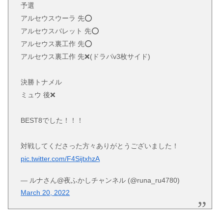
予選
アルセウスウーラ 先⭕️
アルセウスバレット 先⭕️
アルセウス裏工作 先⭕️
アルセウス裏工作 先❌(ドラパv3枚サイド)
決勝トナメル
ミュウ 後❌
BEST8でした！！！
対戦してくださった方々ありがとうございました！
pic.twitter.com/F4SijtxhzA
— ルナさん@夜ふかしチャンネル (@runa_ru4780)
March 20, 2022