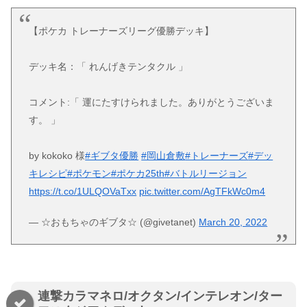
【ポケカ トレーナーズリーグ優勝デッキ】
デッキ名：「 れんげきテンタクル 」
コメント:「 運にたすけられました。ありがとうございま
す。 」
by kokoko 様
#ギブタ優勝
#岡山倉敷
#トレーナーズ
#デッ
キレシピ
#ポケモン
#ポケカ25th
#バトルリージョン
https://t.co/1ULQOVaTxx
pic.twitter.com/AgTFkWc0m4
— ☆おもちゃのギブタ☆ (@givetanet)
March 20, 2022
連撃カラマネロ/オクタン/インテレオン/ター