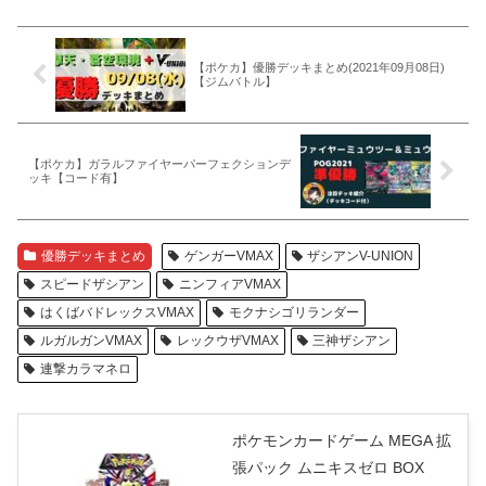
【ポケカ】優勝デッキまとめ(2021年09月08日)
【ジムバトル】
【ポケカ】ガラルファイヤーパーフェクションデ
ッキ【コード有】
優勝デッキまとめ
ゲンガーVMAX
ザシアンV-UNION
スピードザシアン
ニンフィアVMAX
はくばバドレックスVMAX
モクナシゴリランダー
ルガルガンVMAX
レックウザVMAX
三神ザシアン
連撃カラマネロ
ポケモンカードゲーム MEGA 拡
張パック ムニキスゼロ BOX