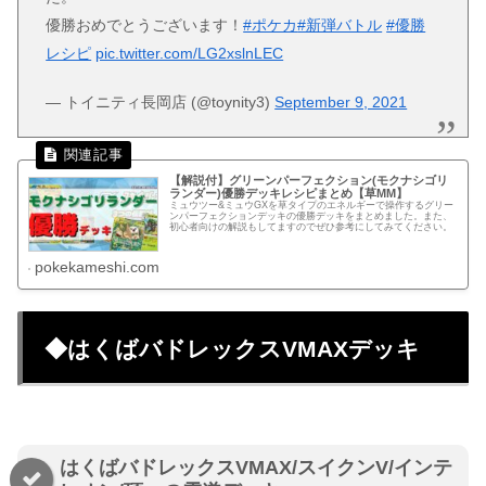
優勝おめでとうございます！
#ポケカ
#新弾バトル
#優勝
レシピ
pic.twitter.com/LG2xslnLEC
— トイニティ長岡店 (@toynity3)
September 9, 2021
【解説付】グリーンパーフェクション(モクナシゴリ
ランダー)優勝デッキレシピまとめ【草MM】
ミュウツー&ミュウGXを草タイプのエネルギーで操作するグリー
ンパーフェクションデッキの優勝デッキをまとめました。また、
初心者向けの解説もしてますのでぜひ参考にしてみてください。
pokekameshi.com
◆はくばバドレックスVMAXデッキ
はくばバドレックスVMAX/スイクンV/インテ