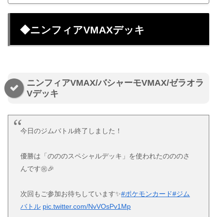
◆ニンフィアVMAXデッキ
ニンフィアVMAX/バシャーモVMAX/ゼラオラ
Vデッキ
今日のジムバトル終了しました！
優勝は「のののスペシャルデッキ」を使われたのののさ
んです㊗️🎉
次回もご参加お待ちしています✨
#ポケモンカード
#ジム
バトル
pic.twitter.com/NvVOsPv1Mp