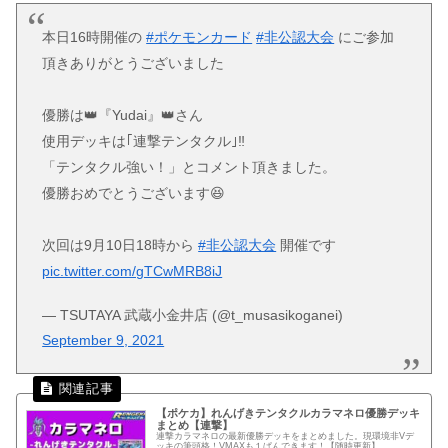
本日16時開催の
#ポケモンカード
#非公認大会
にご参加
頂きありがとうございました
優勝は👑『Yudai』👑さん
使用デッキは｢連撃テンタクル｣‼️
「テンタクル強い！」とコメント頂きました。
優勝おめでとうございます😆
次回は9月10日18時から
#非公認大会
開催です
pic.twitter.com/gTCwMRB8iJ
— TSUTAYA 武蔵小金井店 (@t_musasikoganei)
September 9, 2021
【ポケカ】れんげきテンタクルカラマネロ優勝デッキ
まとめ【連撃】
連撃カラマネロの最新優勝デッキをまとめました。現環境非Vデ
ッキの筆頭格！VMAXも１ぱんできます！【随時更新】