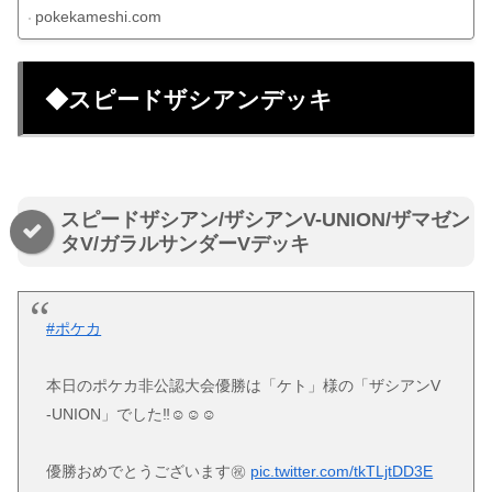
pokekameshi.com
◆スピードザシアンデッキ
スピードザシアン/ザシアンV-UNION/ザマゼン
タV/ガラルサンダーVデッキ
#ポケカ
本日のポケカ非公認大会優勝は「ケト」様の「ザシアンV
-UNION」でした‼️☺️☺️☺️
優勝おめでとうございます㊗️
pic.twitter.com/tkTLjtDD3E