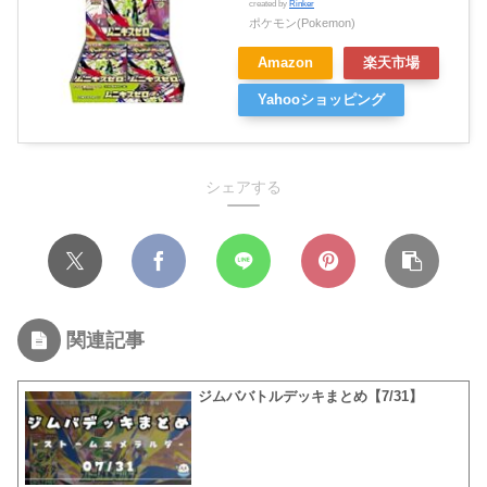
created by
Rinker
ポケモン(Pokemon)
Amazon
楽天市場
Yahooショッピング
シェアする
関連記事
ジムババトルデッキまとめ【7/31】