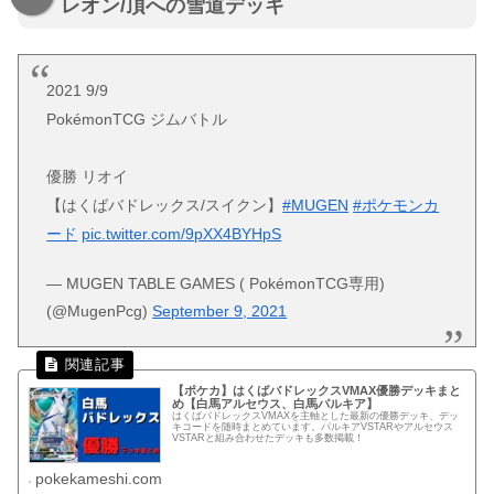
レオン/頂への雪道デッキ
2021 9/9
PokémonTCG ジムバトル
優勝 リオイ
【はくばバドレックス/スイクン】
#MUGEN
#ポケモンカ
ード
pic.twitter.com/9pXX4BYHpS
— MUGEN TABLE GAMES ( PokémonTCG専用)
(@MugenPcg)
September 9, 2021
【ポケカ】はくばバドレックスVMAX優勝デッキまと
め【白馬アルセウス、白馬パルキア】
はくばバドレックスVMAXを主軸とした最新の優勝デッキ、デッ
キコードを随時まとめています。パルキアVSTARやアルセウス
VSTARと組み合わせたデッキも多数掲載！
pokekameshi.com