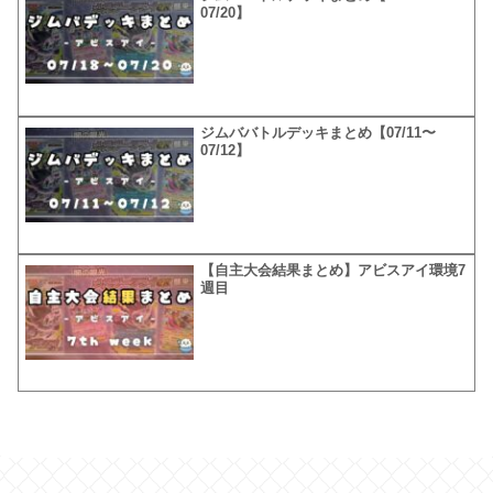
07/20】
ジムババトルデッキまとめ【07/11〜
07/12】
【自主大会結果まとめ】アビスアイ環境7
週目