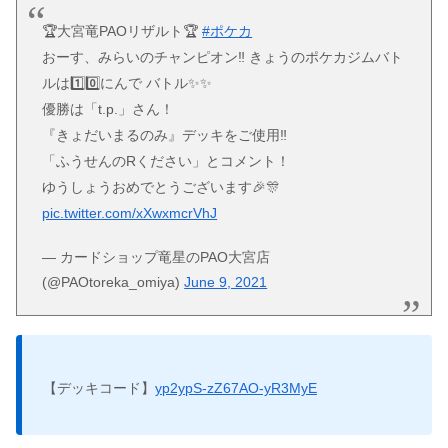
🏆大宮竜PAOリザルト🏆
#ポケカ
おーす、みらいのチャンピオン‼️ きょうのポケカジムバト
ルは1️⃣0️⃣にんで バトル✨✨
優勝は「t.p.」さん！
『きょだいまるのみ』デッキをご使用‼️
「ふうせんのRください」とコメント！
ゆうしょうおめでとうございます🎉🎊
pic.twitter.com/xXwxmcrVhJ
— カードショップ竜星のPAO大宮店
(@PAOtoreka_omiya)
June 9, 2021
【デッキコード】
yp2ypS-zZ67AO-yR3MyE