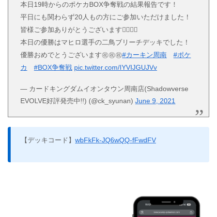
本日19時からのポケカBOX争奪戦の結果報告です！
平日にも関わらず20人もの方にご参加いただけました！
皆様ご参加ありがとうございます🙇‍♂️🙇‍♂️
本日の優勝はマヒロ選手の二鳥ブリーチデッキでした！
優勝おめでとうございます㊗️㊗️㊗️
#カーキン周南
#ポケ
カ
#BOX争奪戦
pic.twitter.com/IYVIJGUJVv
— カードキングダムイオンタウン周南店(Shadowverse
EVOLVE好評発売中!!) (@ck_syunan)
June 9, 2021
【デッキコード】
wbFkFk-JQ6wQQ-fFwdFV