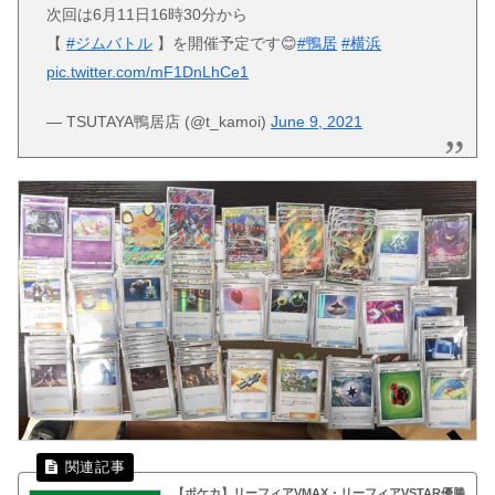
次回は6月11日16時30分から
【
#ジムバトル
】を開催予定です😊
#鴨居
#横浜
pic.twitter.com/mF1DnLhCe1
— TSUTAYA鴨居店 (@t_kamoi)
June 9, 2021
【ポケカ】リーフィアVMAX・リーフィアVSTAR優勝