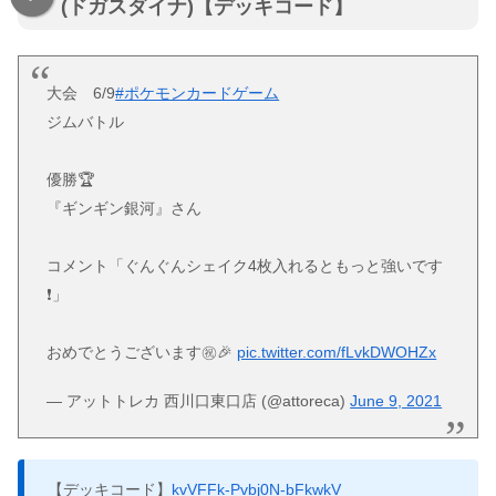
(ドガスダイナ)【デッキコード】
大会 6/9
#ポケモンカードゲーム
ジムバトル
優勝🏆
『ギンギン銀河』さん
コメント「ぐんぐんシェイク4枚入れるともっと強いです
❗️」
おめでとうございます㊗️🎉
pic.twitter.com/fLvkDWOHZx
— アットトレカ 西川口東口店 (@attoreca)
June 9, 2021
【デッキコード】
kvVFFk-Pvbj0N-bFkwkV