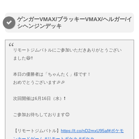
ゲンガーVMAX/ブラッキーVMAX/ヘルガー/イ
シヘンジンデッキ
リモートジムバトルにご参加いただきありがとうござい
ました😆‼️
本日の優勝者は「ちゃんたく」様です！
おめでとうございます🎉🎉
次回開催は6月16日（水）❗️
ご参加お待ちしております😊
【リモートジムバトル】
https://t.co/nD2mxU95af
#ポケモ
ンカードゲーム
#リモートポケカ
#ポケカ