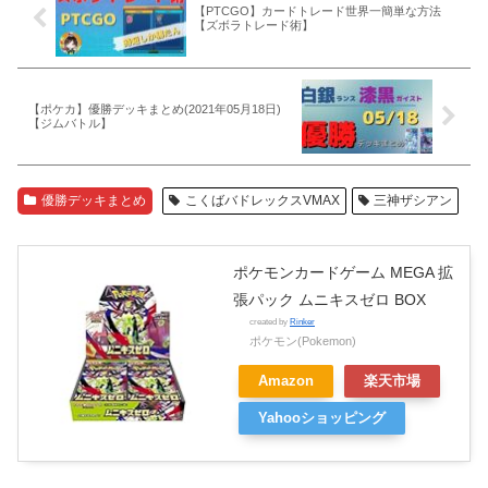
【PTCGO】カードトレード世界一簡単な方法
【ズボラトレード術】
【ポケカ】優勝デッキまとめ(2021年05月18日)
【ジムバトル】
優勝デッキまとめ
こくばバドレックスVMAX
三神ザシアン
ポケモンカードゲーム MEGA 拡
張パック ムニキスゼロ BOX
created by
Rinker
ポケモン(Pokemon)
Amazon
楽天市場
Yahooショッピング