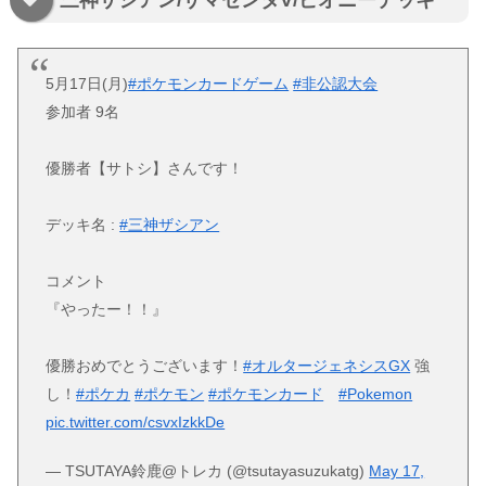
三神ザシアン/ザマゼンタV/ピオニーデッキ
5月17日(月)
#ポケモンカードゲーム
#非公認大会
参加者 9名
優勝者【サトシ】さんです！
デッキ名 :
#三神ザシアン
コメント
『やったー！！』
優勝おめでとうございます！
#オルタージェネシスGX
強
し！
#ポケカ
#ポケモン
#ポケモンカード
#Pokemon
pic.twitter.com/csvxIzkkDe
— TSUTAYA鈴鹿@トレカ (@tsutayasuzukatg)
May 17,