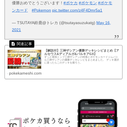
優勝おめでとうございます！
#ポケカ
#ポケモン
#ポケモ
ンカード
#Pokemon
pic.twitter.com/z4F4Dmr5a1
— TSUTAYA鈴鹿@トレカ (@tsutayasuzukatg)
May 16,
2021
【解説付】三神ザシアン優勝デッキレシピまとめ【ア
ルセウス&ディアルガ&パルキアGX】
ずっと環境トップ三神ザシアンの特徴とポケモンカードジムバト
ル三神ザシアンの優勝デッキレシピをまとめました。 デッキ選択
に迷ったらこのデッキを握ろう。
pokekameshi.com