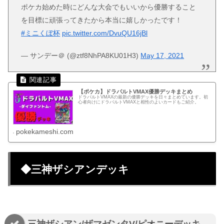
ポケカ始めた時にどんな大会でもいいから優勝すること
を目標に頑張ってきたから本当に嬉しかったです！
#ミニくぼ杯
pic.twitter.com/DvuQU16jBl
— サンデー＠ (@ztf8NhPA8KU01H3)
May 17, 2021
【ポケカ】ドラパルトVMAX優勝デッキまとめ
ドラパルトVMAXの最新の優勝デッキを日々まとめています。初
心者向けにドラパルトVMAXと相性のよいカードもご紹介。
pokekameshi.com
◆三神ザシアンデッキ