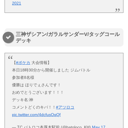
2021
三神ザシアン/ガラルサンダーV/タッグコール
デッキ
【
#ポケカ
大会情報】
本日18時30分から開催しました ジムバトル
参加者8名様
優勝は ほりでぇさんです！
おめでとうございます！！！
デッキ名:神
コメントどくのキバ！！
#アツロコ
pic.twitter.com/4dcfusOqQf
— TC バトロコ本厚木駅前 (@batoloco_KH)
May 17,