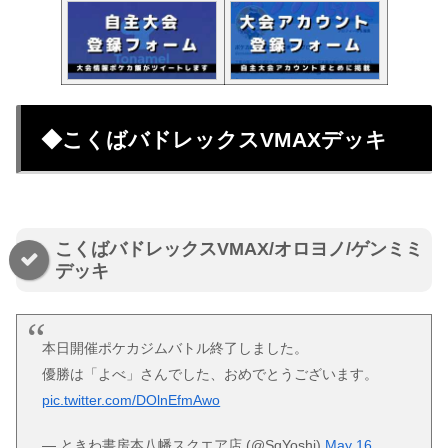
◆こくばバドレックスVMAXデッキ
こくばバドレックスVMAX/オロヨノ/ゲンミミ
デッキ
本日開催ポケカジムバトル終了しました。
優勝は「よべ」さんでした、おめでとうございます。
pic.twitter.com/DOlnEfmAwo
— ときわ書房本八幡スクエア店 (@SqYoshi)
May 16,