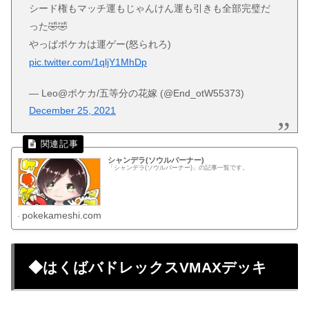
シード権もマッチ運もじゃんけん運も引きも全部完璧だ
った🤣🤣
やっぱポケカは運ゲー(怒られろ)
pic.twitter.com/1qljY1MhDp
— Leo@ポケカ/五等分の花嫁 (@End_otW55373)
December 25, 2021
シャンデラ(ソウルバーナー)
「シャンデラ(ソウルバーナー)」の記事一覧です。
pokekameshi.com
◆はくばバドレックスVMAXデッキ