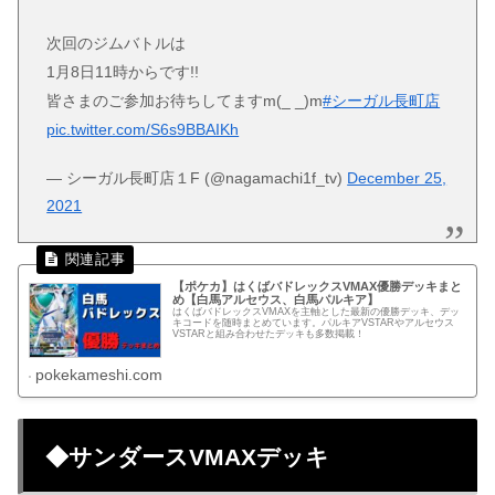
次回のジムバトルは
1月8日11時からです!!
皆さまのご参加お待ちしてますm(_ _)m
#シーガル長町店
pic.twitter.com/S6s9BBAIKh
— シーガル長町店１F (@nagamachi1f_tv)
December 25,
2021
【ポケカ】はくばバドレックスVMAX優勝デッキまと
め【白馬アルセウス、白馬パルキア】
はくばバドレックスVMAXを主軸とした最新の優勝デッキ、デッ
キコードを随時まとめています。パルキアVSTARやアルセウス
VSTARと組み合わせたデッキも多数掲載！
pokekameshi.com
◆サンダースVMAXデッキ