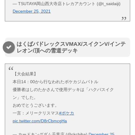
— TSUTAYA岡山西大寺店トレカアカウント (@t_saidaiji)
December 25, 2021
はくばバドレックスVMAX/スイクンV/インテ
レオン/頂への雪道デッキ
【大会結果】
本日14：00から行なわれたポケカジムバトル
優勝者はしのたかさんで使用デッキは「ハクバスイク
ン」でした。
おめでとうございます。
一言：メリークリスマス
#ポケカ
pic.twitter.com/D8rCbmcgHa
— カードキングダム千葉店 (@ckchiba)
December 25,