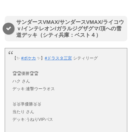
サンダースVMAX/サンダースVMAX/ライコウ
ｖ/インテレオン/ガラルジグザグマ/頂への雪
道デッキ（シティ兵庫：ベスト４）
【✨
#ポケカ
✨】
#ドラスタ三宮
シティリーグ
🏆🏆優勝🏆🏆
ハク さん
デッキ:連撃ウーラオス
🥈🥈準優勝🥈🥈
当たり さん
デッキ:うねりVIPパス