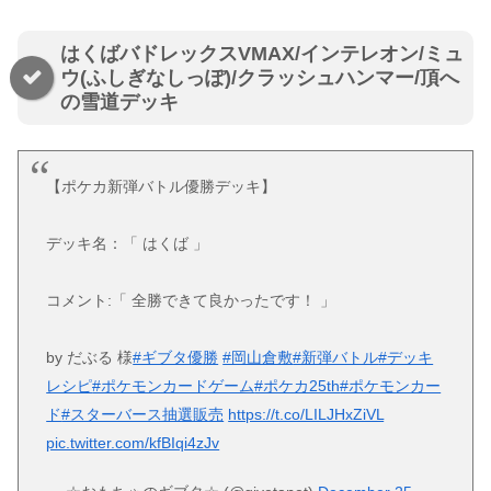
はくばバドレックスVMAX/インテレオン/ミュ
ウ(ふしぎなしっぽ)/クラッシュハンマー/頂へ
の雪道デッキ
【ポケカ新弾バトル優勝デッキ】
デッキ名：「 はくば 」
コメント:「 全勝できて良かったです！ 」
by だぶる 様
#ギブタ優勝
#岡山倉敷
#新弾バトル
#デッキ
レシピ
#ポケモンカードゲーム
#ポケカ25th
#ポケモンカー
ド
#スターバース抽選販売
https://t.co/LILJHxZiVL
pic.twitter.com/kfBIqi4zJv