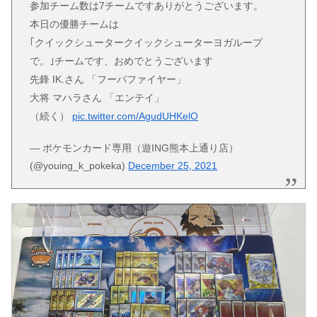
参加チーム数は7チームですありがとうございます。
本日の優勝チームは
｢クイックシュータークイックシューターヨガループ
で。｣チームです、おめでとうございます
先鋒 IK.さん 「フーパファイヤー」
大将 マハラさん 「エンテイ」
（続く）
pic.twitter.com/AgudUHKelO
— ポケモンカード専用（遊ING熊本上通り店）
(@youing_k_pokeka)
December 25, 2021