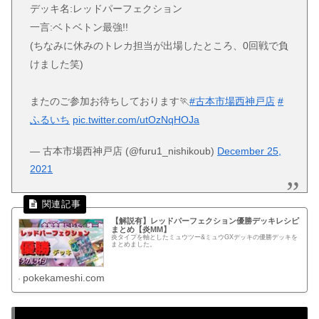
デッキ名:レッドパーフェクション
一言:ベトベトン最強!!
(ちなみに休みのトレカ担当が出場したところ、0回戦で負
けました笑)
またのご参加お待ちしております🏃
#古本市場西神戸店
#
ふるいち
pic.twitter.com/utOzNqHOJa
— 古本市場西神戸店 (@furu1_nishikoub)
December 25,
2021
【解説有】レッドパーフェクション優勝デッキレシピ
まとめ【炎MM】
炎タイプを軸としたミュウツー&ミュウGXデッキの優勝デッキを
まとめました。
pokekameshi.com