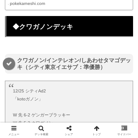
pokekameshi.com
◆クワガノンデッキ
クワガノン/インテレオン/しあわせタマゴデッ
キ（シティ東京イエサブ：準優勝）
12/25 シティAd2
「kotoガノン」
W 先 6-2 ゲンガーブラッキー
W 先 5-3 クワガノン
L 後 3-6 悪ニンフウーラオス
メニュー
デッキ検索
シェア
トップ
サイドバー