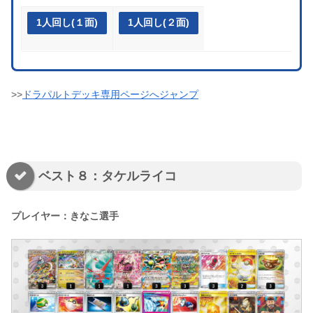
1人回し(１面)
1人回し(２面)
>>
ドラパルトデッキ専用ページへジャンプ
ベスト８：タケルライコ
プレイヤー：きなこ選手