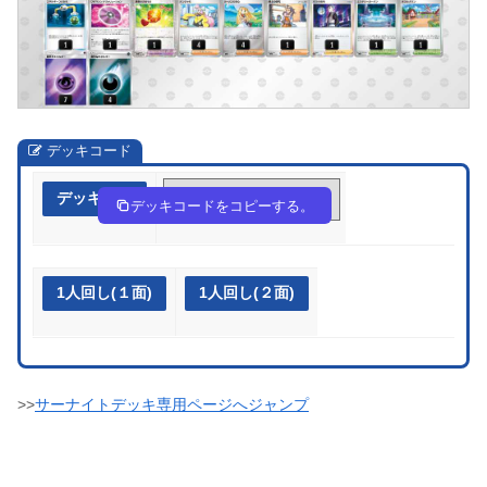
デッキコード
デッキ作成
PnnLg6-tNnlhf-nnLn9Q
デッキコードをコピーする。
1人回し(１面)
1人回し(２面)
>>
サーナイトデッキ専用ページへジャンプ