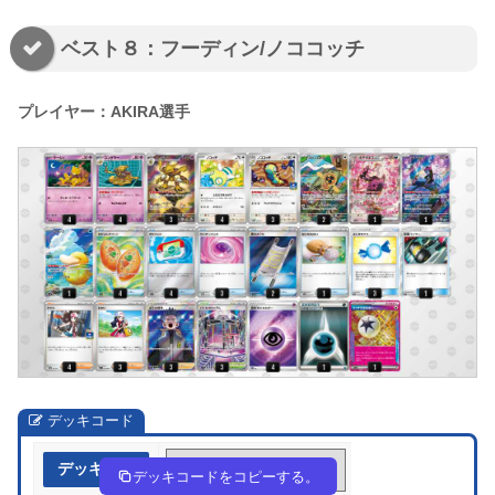
ベスト８：フーディン/ノココッチ
プレイヤー：AKIRA選手
デッキコード
デッキ作成
FFbkfV-IeqSV8-w5VVkd
デッキコードをコピーする。