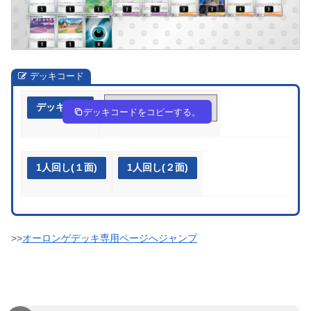
デッキコード
デッキ作成
yEXyMX-E60ghv-EyRyMp
デッキコードをコピーする。
1人回し(１面)
1人回し(２面)
>>
オーロンゲデッキ専用ページへジャンプ