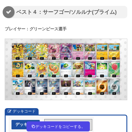
ベスト４：サーフゴー/ソルルナ(プライム)
プレイヤー：グリーンピース選手
デッキコード
デッキ作成
MXMppS-xybMRr-yMRyyE
デッキコードをコピーする。