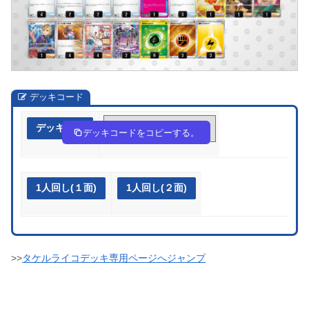
デッキコード
デッキ作成
MUyyRp-f37OrM-2MMMpp
デッキコードをコピーする。
1人回し(１面)
1人回し(２面)
>>
タケルライコデッキ専用ページへジャンプ