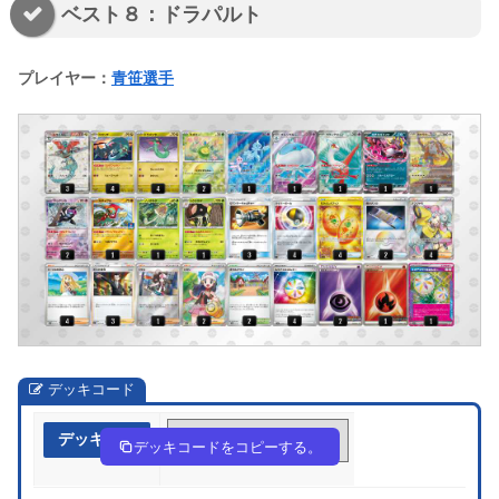
ベスト８：ドラパルト
プレイヤー：
青笹選手
デッキコード
デッキ作成
g9nLnn-257Ra6-NLPHQn
デッキコードをコピーする。