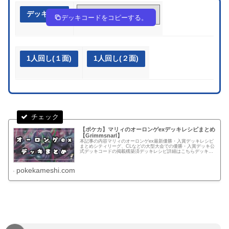
デッキ作成
VvkbFF-wtiLKk-FdVkfF
デッキコードをコピーする。
1人回し(１面)
1人回し(２面)
【ポケカ】マリィのオーロンゲexデッキレシピまとめ
【Grimmsnarl】
本記事の内容マリィのオーロンゲex最新優勝・入賞デッキレシピ
まとめシティリーグ、CLなどの大型大会での優勝・入賞デッキ公
式デッキコードの掲載構築済デッキレシピ詳細はこちらデッキコ
ードデッキ作成Yxx48c-3lM0IE-xcx4x81人回し...
pokekameshi.com