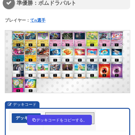
準優勝：ボムドラパルト
プレイヤー：
てn選手
デッキコード
デッキ作成
dfVkkV-CESEdZ-wFVbv5
デッキコードをコピーする。