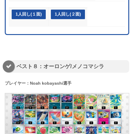
1人回し(１面)
1人回し(２面)
ベスト８：オーロンゲ/メノコマシラ
プレイヤー：Noah kobayashi選手