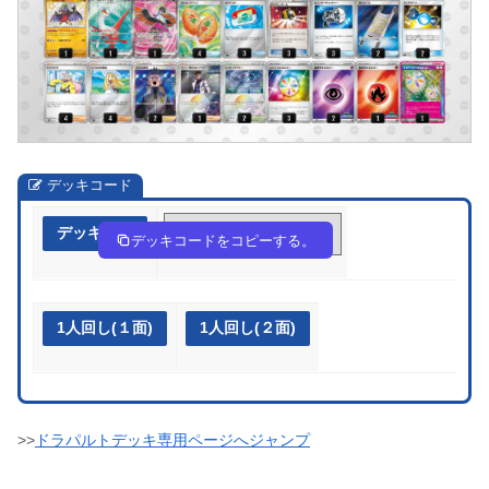
デッキコード
デッキ作成
MXMpyp-CYuexy-MRMyME
デッキコードをコピーする。
1人回し(１面)
1人回し(２面)
>>
ドラパルトデッキ専用ページへジャンプ