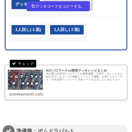
デッキ作成
GcxYcx-CXXVtI-aG8DcJ
デッキコードをコピーする。
1人回し(１面)
1人回し(２面)
Nのゾロアークex環境デッキレシピまとめ
本記事の内容Nのゾロアークex最新優勝・入賞デッキレシピまと
め公式デッキコードの掲載シティリーグ優勝・入賞デッキレシピ
デッキ作成用テンプレート予めパーツを入力しているのでカード
検索する手間を減らせます！テンプレートからデッキを組む！デ
ッキコ...
pokekameshi.com
準優勝：ボムドラパルト