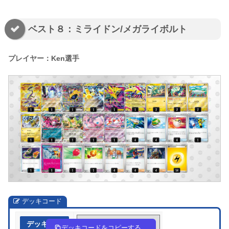
ベスト８：ミライドン/メガライボルト
プレイヤー：Ken選手
デッキコード
デッキ作成
LPLLnn-ik0qEy-QHg9nn
デッキコードをコピーする。