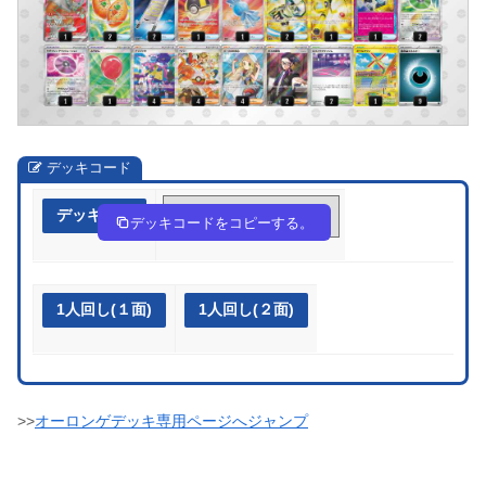
デッキコード
デッキ作成
9ngNLn-iKp2Tm-LPLPgP
デッキコードをコピーする。
1人回し(１面)
1人回し(２面)
>>
オーロンゲデッキ専用ページへジャンプ