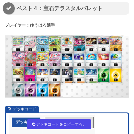
ベスト４：宝石テラスタルバレット
プレイヤー：ゆうはる選手
デッキコード
デッキ作成
L9gnQi-cyIaSB-QPLLnN
デッキコードをコピーする。