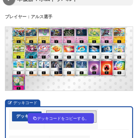
プレイヤー：アルス選手
デッキコード
デッキ作成
8xc8Dc-7eUY0I-x8JxGG
デッキコードをコピーする。