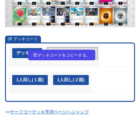
デッキコード
デッキ作成
nng9NL-j7zgkt-9nNLPP
デッキコードをコピーする。
1人回し(１面)
1人回し(２面)
>>
サーフゴーデッキ専用ページへジャンプ