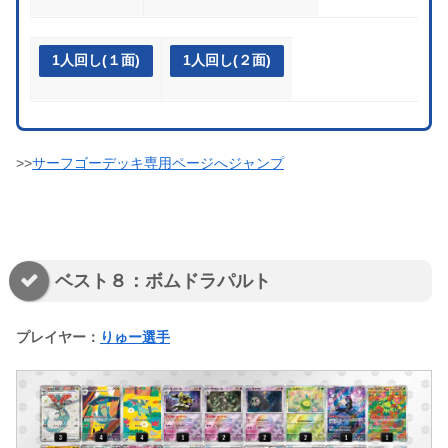
1人回し(１面)
1人回し(２面)
>>
サーフゴーデッキ専用ページへジャンプ
ベスト８：ボムドラパルト
プレイヤー：
りゅー選手