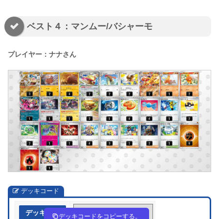
ベスト４：マンムー/バシャーモ
プレイヤー：ナナさん
デッキコード
デッキ作成
yMyMX3-dNSd6k-S2MXMp
デッキコードをコピーする。