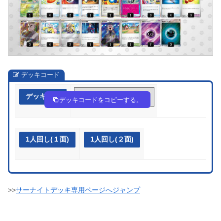
デッキコード
デッキ作成
nLQLQn-fcBOjW-nnHngL
デッキコードをコピーする。
1人回し(１面)
1人回し(２面)
>>
サーナイトデッキ専用ページへジャンプ