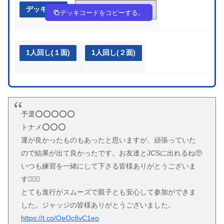
デッキ作成
SMyyMy-Qt8Zqf-2MMMUp
デッキコードをコピーする。
1人回し(１面)
1人回し(２面)
予選⭕️⭕️⭕️⭕️⭕️
トナメ⭕️⭕️⭕️
運が良かったものもあったと思いますが、頑張っていた
ので結果が出て良かったです。お友達とJCSに出れるね🥺
いつも練習を一緒にして下さる皆様ありがとうございま
す🙇🏻‍♀️
とても進行がスムーズで親子とも安心して参加ができま
した。ジャッジの皆様ありがとうございました。
https://t.co/OeOc8vC1eo