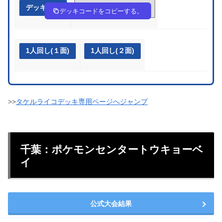
デッキ作成
F5Fv5v-IFO867-kVw5wF
デッキコードをコピーする。
1人回し(１面)
1人回し(２面)
>>
タケルライコデッキ専用ページへジャンプ
千葉：ポケモンセンタートウキョーベ
イ
公式大会結果