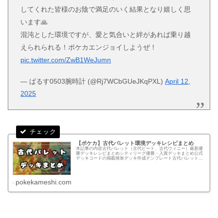
してくれた皆様のお陰で満足のいく結果となり嬉しく思
います🙏
混沌とした環境ですが、愛と気合いと絆があれば乗り越
えられられる！ポケカエンジョイしようぜ！
pic.twitter.com/ZwB1WeJumn
— ばるす0503腕時計 (@Rj7WCbGUeJKqPXL)
April 12,
2025
【ポケカ】古代バレット環境デッキレシピまとめ
本記事の内容古代バレット（古代ビート、古代ウィニー）最新優
勝デッキレシピまとめシティリーグ優勝・入賞デッキまとめ公式
デッキコードの掲載簡単デッキ作成テンプレート古代バレットデ
ッキとはバレットとは銃弾を意味し、カードゲームでは状況に応
じて弱点...
pokekameshi.com