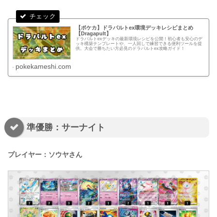
【ポケカ】ドラパルトex環境デッキレシピまとめ
【Dragapult】
ドラパルトexデッキの最新環境レシピを公開！初心者も安心のデ
ッキ構築テンプレートや、一人回しで練習できる便利ツールを提
供。大会で勝ちたい方必見のドラパルトex攻略ガイド！
pokekameshi.com
準優勝：サーナイト
プレイヤー：ソウヤさん