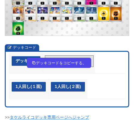
デッキコード
デッキ作成
c4YYx8-PLPCpV-x8xc8c
デッキコードをコピーする。
1人回し(１面)
1人回し(２面)
>>
タケルライコデッキ専用ページへジャンプ