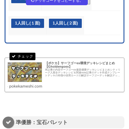
デッキコードをコピーする。
1人回し(１面)
1人回し(２面)
【ポケカ】サーフゴーex環境デッキレシピまとめ
【Gholdengoex】
本記事の内容サーフゴーex最新優勝デッキレシピまとめシティリ
ーグ入賞全デッキレシピ＆関連note記事のデッキ作成テンプレー
トデッキの特徴や採用カードの解説サーフゴーデッキ解説デッキ
タイプ（型）ごとの特徴エネルギー転送PRO型瞬間火力が持ち
味...
pokekameshi.com
準優勝：宝石バレット