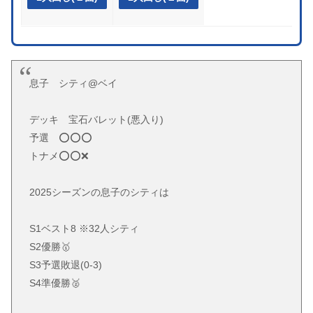
息子 シティ@ベイ
デッキ 宝石バレット(悪入り)
予選 ⭕️⭕️⭕️
トナメ⭕️⭕️❌
2025シーズンの息子のシティは
S1ベスト8 ※32人シティ
S2優勝🥇
S3予選敗退(0-3)
S4準優勝🥈