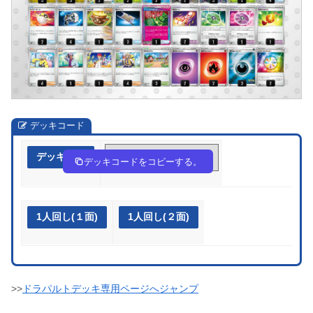
デッキコード
デッキ作成
pEMMyy-MdhvXR-XyM2pS
デッキコードをコピーする。
1人回し(１面)
1人回し(２面)
>>
ドラパルトデッキ専用ページへジャンプ