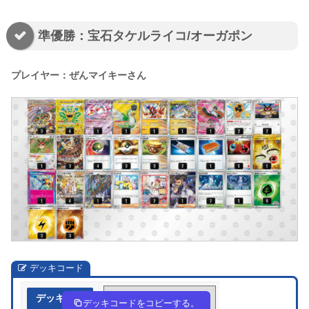
準優勝：宝石タケルライコ/オーガポン
プレイヤー：ぜんマイキーさん
デッキコード
デッキ作成
pE2ypp-Gy3eQJ-2MySUM
デッキコードをコピーする。