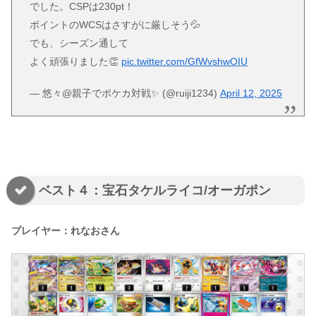
でした。CSPは230pt！
ポイントのWCSはさすがに厳しそう💦
でも、シーズン通して
よく頑張りました👏
pic.twitter.com/GfWvshwOIU
— 悠々@親子でポケカ対戦✨ (@ruiji1234)
April 12, 2025
ベスト４：宝石タケルライコ/オーガポン
プレイヤー：れなおさん