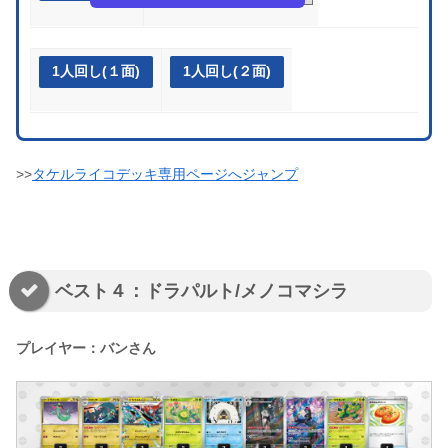
1人回し(１面)
1人回し(２面)
>>
タケルライコデッキ専用ページへジャンプ
ベスト４：ドラパルト/メノコマシラ
プレイヤー：バンさん