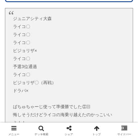
ジュニアシティ大森
ライコ〇
ライコ〇
ライコ〇
ピジョリザ×
ライコ〇
予選3位通過
ライコ〇
ピジョリザ〇（再戦）
ドラパ×
ばちゅちゃーじ使って準優勝でした👏🏻
悔しそうだけどライコの海乗り越えたのかっこいい
よ！！
応援してくれた人ありがとございました！
メニュー
デッキ検索
シェア
トップ
サイドバー