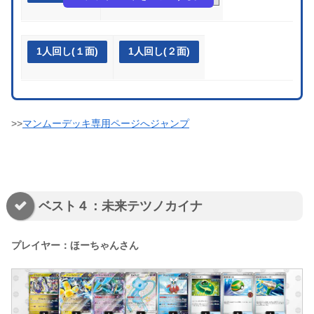
1人回し(１面)
1人回し(２面)
>>
マンムーデッキ専用ページへジャンプ
ベスト４：未来テツノカイナ
プレイヤー：ほーちゃんさん