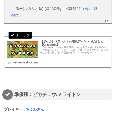
— るー(ルカリオ母) (@4AORgnnkG349494)
April 13,
2025
【ポケカ】ドラパルトex環境デッキレシピまとめ
【Dragapult】
ドラパルトexデッキの最新環境レシピを公開！初心者も安心のデ
ッキ構築テンプレートや、一人回しで練習できる便利ツールを提
供。大会で勝ちたい方必見のドラパルトex攻略ガイド！
pokekameshi.com
準優勝：ピカチュウ/ミライドン
プレイヤー：
ちくわさん