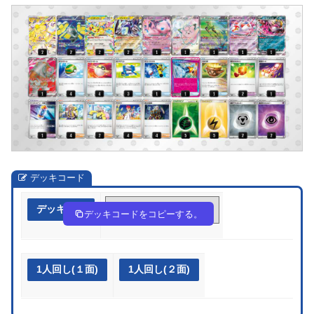
デッキコード
デッキ作成
QHnLgL-t6Ik4i-HgLgnn
デッキコードをコピーする。
1人回し(１面)
1人回し(２面)