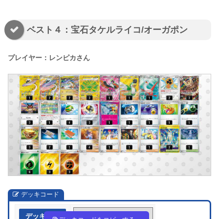
ベスト４：宝石タケルライコ/オーガポン
プレイヤー：レンピカさん
デッキコード
デッキ作成
vF5FvF-eGmjXX-5kkvFV