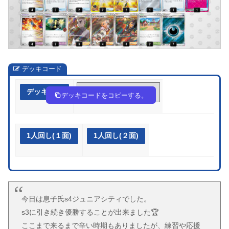
デッキコード
デッキ作成
2Sy2MM-Bf4CMQ-S2p3pM
デッキコードをコピーする。
1人回し(１面)
1人回し(２面)
今日は息子氏s4ジュニアシティでした。
s3に引き続き優勝することが出来ました🏆
ここまで来るまで辛い時期もありましたが、練習や応援