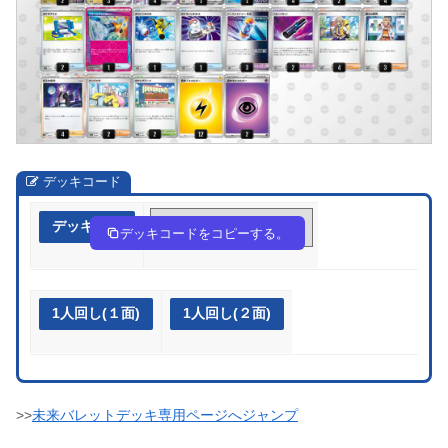
デッキコード
デッキ作成
ypMS2S-H6MpSA-MUMyMM
デッキコードをコピーする。
1人回し(１面)
1人回し(２面)
>>
未来バレットデッキ専用ページへジャンプ