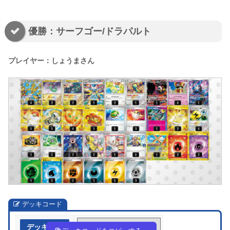
優勝：サーフゴー/ドラパルト
プレイヤー：しょうまさん
デッキコード
デッキ作成
H6QLQn-IrTeHK-HnggnL