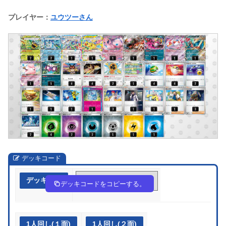
プレイヤー：
ユウツーさん
デッキコード
デッキ作成
VkfvVV-Y9ajQt-FkFv55
デッキコードをコピーする。
1人回し(１面)
1人回し(２面)