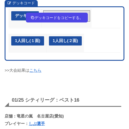
デッキコード
デッキ作成
ypRyXy-ejU8bX-pEypy2
デッキコードをコピーする。
1人回し(１面)
1人回し(２面)
>>大会結果は
こちら
01/25 シティリーグ：ベスト16
店舗：竜星の嵐 名古屋店(愛知)
プレイヤー：
しぶ選手