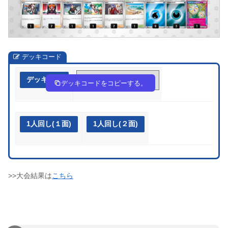
デッキコード
デッキ作成
F5FbkF-4EMDdI-1kVFkk
デッキコードをコピーする。
1人回し(１面)
1人回し(２面)
>>大会結果は
こちら