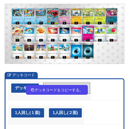
デッキコード
デッキ作成
fFf5bk-lQM9Ft-k1FVvb
デッキコードをコピーする。
1人回し(１面)
1人回し(２面)