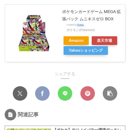
ポケモンカードゲーム MEGA 拡
張パック ムニキスゼロ BOX
created by
Rinker
ポケモン(Pokemon)
Amazon
楽天市場
Yahooショッピング
シェアする
関連記事
【ポケカ】テツノイバラex環境デッキレ