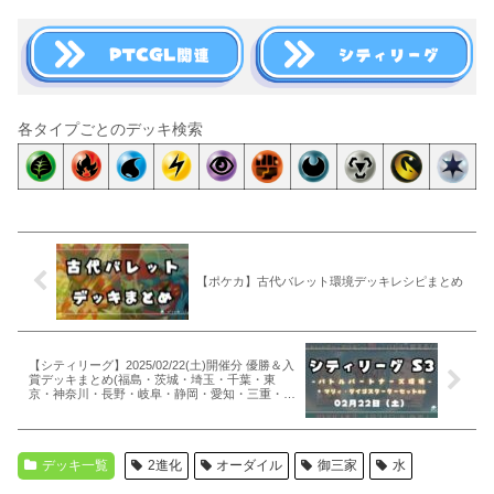
各タイプごとのデッキ検索
【ポケカ】古代バレット環境デッキレシピまとめ
【シティリーグ】2025/02/22(土)開催分 優勝＆入
賞デッキまとめ(福島・茨城・埼玉・千葉・東
京・神奈川・長野・岐阜・静岡・愛知・三重・大
阪・山口・熊本)
デッキ一覧
2進化
オーダイル
御三家
水