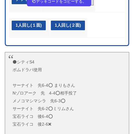
デッキコードをコピーする。
1人回し(１面)
1人回し(２面)
⚫️シティS4
ボムドラパ使用
サーナイト 先6-4⭕️ まりもさん
Nゾロアーク 先 4-4⭕️相手投了
メノコマシマシラ 先6-3⭕️
サーナイト 先6-2⭕️ミリムさん
宝石ライコ 後6-4⭕️
宝石ライコ 後2-6❌