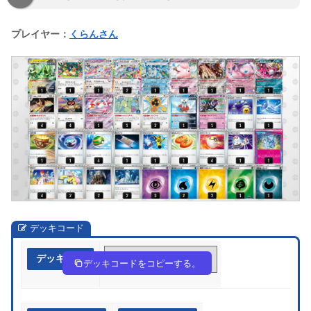
プレイヤー：
くらんさん
デッキコード
デッキ作成
2Syy3y-mSrFzw-pMpp2p
デッキコードをコピーする。