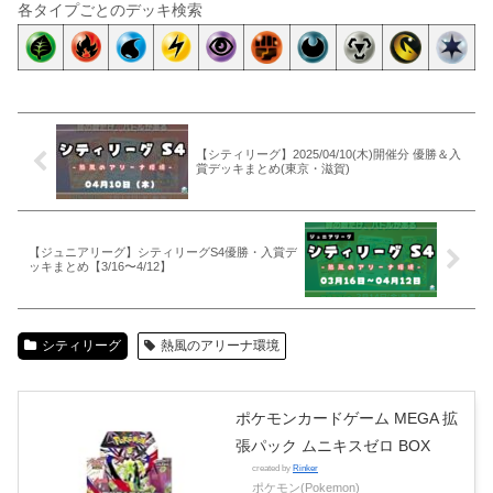
各タイプごとのデッキ検索
【シティリーグ】2025/04/10(木)開催分 優勝＆入
賞デッキまとめ(東京・滋賀)
【ジュニアリーグ】シティリーグS4優勝・入賞デ
ッキまとめ【3/16〜4/12】
シティリーグ
熱風のアリーナ環境
ポケモンカードゲーム MEGA 拡
張パック ムニキスゼロ BOX
created by
Rinker
ポケモン(Pokemon)