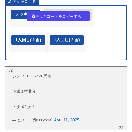
デッキコード
デッキ作成
p2XpEy-r9aab2-3ySX2p
デッキコードをコピーする。
1人回し(１面)
1人回し(２面)
シティリーグS4 周南
予選3位通過
トナメ1没！
— たくま (@rszktkm)
April 11, 2025