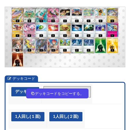
デッキコード
デッキ作成
Sypy2p-GaS71N-32ySMU
デッキコードをコピーする。
1人回し(１面)
1人回し(２面)