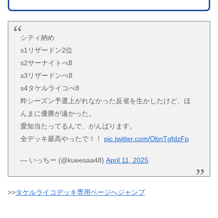
シティ納め
s1リザードン2位
s2サーナイトべ8
s3リザードンべ8
s4タケルライコべ8
昨シーズン予選上がれなかった反省を生かしたけど、ほ
んまに優勝が遠かった。
愛知当たってるんで、がんばります。
全デッキ最高やったで！！
pic.twitter.com/ObnTgfdzFp
— いっちー (@kueesaa48)
April 11, 2025
>>
タケルライコデッキ専用ページへジャンプ