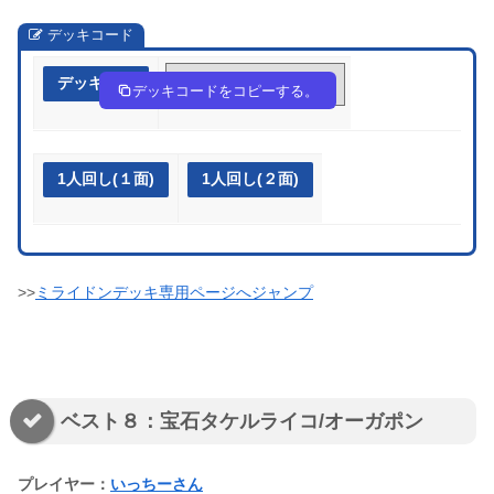
デッキコード
デッキ作成
x88cGc-t3BSMQ-cY44xY
デッキコードをコピーする。
1人回し(１面)
1人回し(２面)
>>
ミライドンデッキ専用ページへジャンプ
ベスト８：宝石タケルライコ/オーガポン
プレイヤー：
いっちーさん