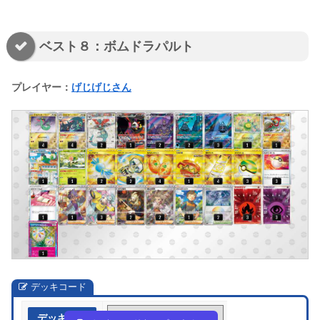
ベスト８：ボムドラパルト
プレイヤー：
げじげじさん
デッキコード
デッキ作成
nnggLQ-TA3yOw-iHgNLn