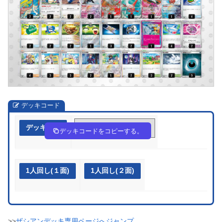
デッキコード
デッキ作成
d5FFFF-GjcyeR-kvkVFk
デッキコードをコピーする。
1人回し(１面)
1人回し(２面)
>>
ザシアンデッキ専用ページへジャンプ