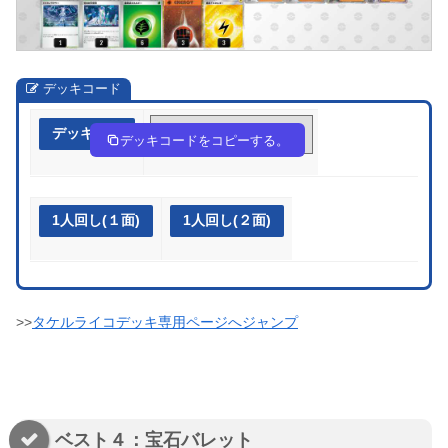
デッキコード
デッキ作成
dV5k5f-xtjOD8-fVFvFd
デッキコードをコピーする。
1人回し(１面)
1人回し(２面)
>>
タケルライコデッキ専用ページへジャンプ
ベスト４：宝石バレット