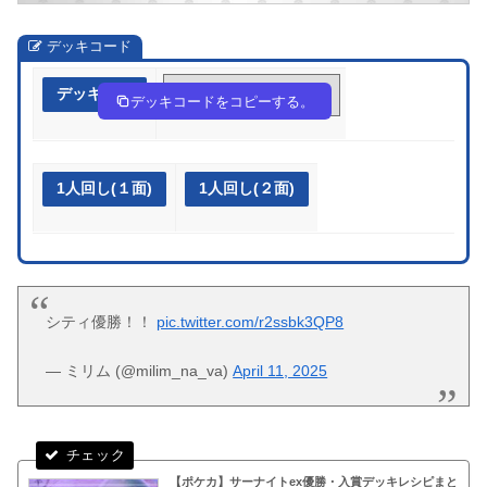
デッキコード
デッキ作成
XSSp3p-zppx5g-ppMpy2
デッキコードをコピーする。
1人回し(１面)
1人回し(２面)
シティ優勝！！
pic.twitter.com/r2ssbk3QP8
— ミリム (@milim_na_va)
April 11, 2025
【ポケカ】サーナイトex優勝・入賞デッキレシピまと