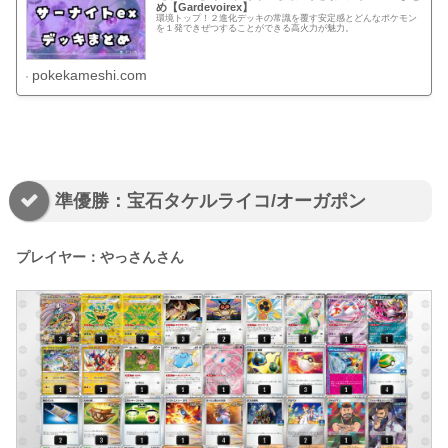
め【Gardevoirex】
環境トップ！２進化デッキの常識を覆す安定感とどんなポケモン
を１発できぜつすることができる高火力が魅力。
pokekameshi.com
準優勝：宝石タケルライコ/オーガポン
プレイヤー：やっさんさん