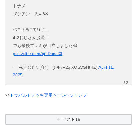
トナメ
ザシアン 先4-6❌
ベスト8にて終了。
4-2おじさん脱退！
でも最後プレミが目立ちました😭
pic.twitter.com/bjTDsnal0f
— Fuji（げじげじ） (@kvR2qiXOaOSHtHZ)
April 11,
2025
>>
ドラパルトデッキ専用ページへジャンプ
ベスト16