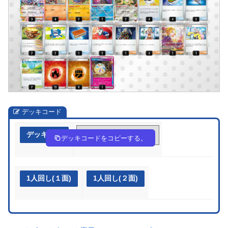
デッキコード
デッキ作成
kk55kv-HlnVCV-wFVf5k
デッキコードをコピーする。
1人回し(１面)
1人回し(２面)