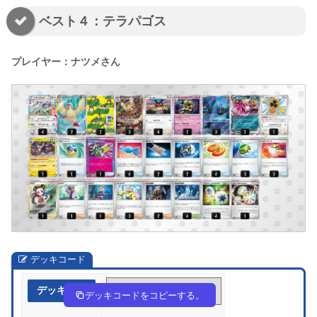
ベスト４：テラパゴス
プレイヤー：ナツメさん
デッキコード
デッキ作成
LgQgng-yXecQY-PL6gHN
デッキコードをコピーする。