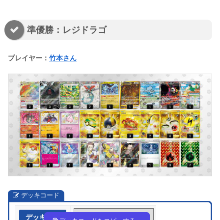
準優勝：レジドラゴ
プレイヤー：
竹本さん
デッキコード
デッキ作成
gHHN6L-fVCDnR-gnNgnN