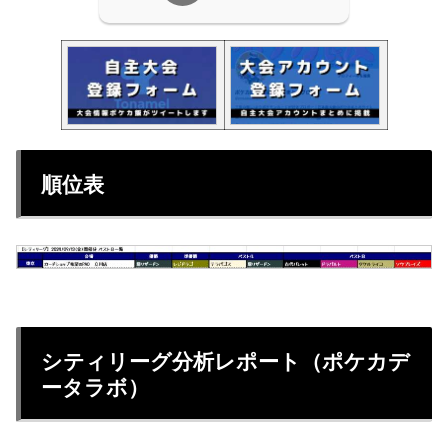
順位表
シティリーグ分析レポート（ポケカデ
ータラボ）