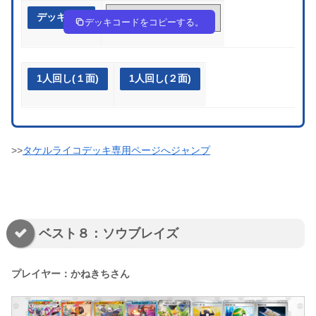
デッキ作成
2Eypp2-EaQM3a-yM3pUX
デッキコードをコピーする。
1人回し(１面)
1人回し(２面)
>>
タケルライコデッキ専用ページへジャンプ
ベスト８：ソウブレイズ
プレイヤー：かねきちさん