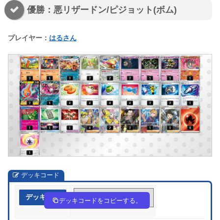
優勝：悪リザードン/ピジョット(ボム)
プレイヤー：
はるさん
デッキコード
デッキ作成
448Dcc-DAROPh-4DKx48
デッキコードをコピーする。