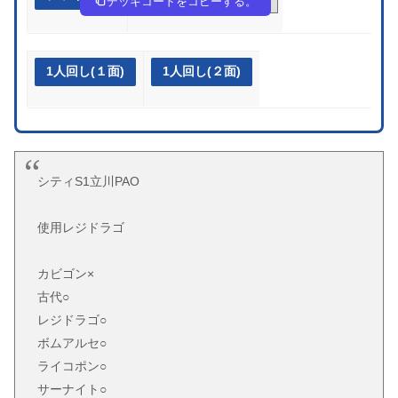
デッキコードをコピーする。
1人回し(１面)
1人回し(２面)
シティS1立川PAO
使用レジドラゴ
カビゴン×
古代○
レジドラゴ○
ボムアルセ○
ライコポン○
サーナイト○