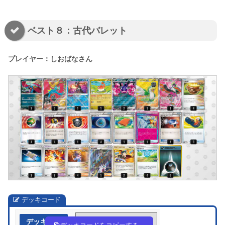
ベスト８：古代バレット
プレイヤー：しおばなさん
デッキコード
デッキ作成
inLLng-qilg6x-NnHHn6