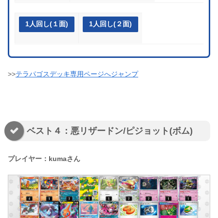
1人回し(１面)
1人回し(２面)
>>
テラパゴスデッキ専用ページへジャンプ
ベスト４：悪リザードン/ピジョット(ボム)
プレイヤー：kumaさん