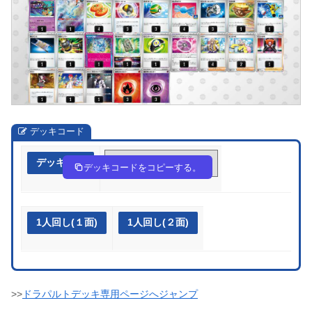
デッキコード
デッキ作成
DK8cD8-UBTJ4C-xDYK4c
デッキコードをコピーする。
1人回し(１面)
1人回し(２面)
>>
ドラパルトデッキ専用ページへジャンプ