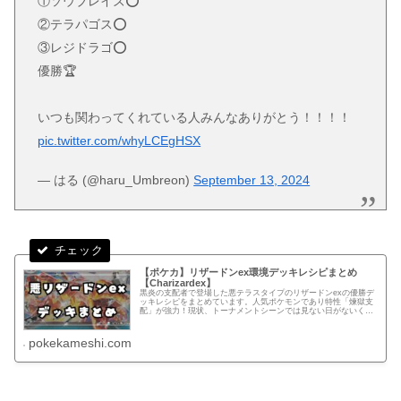
①ソウブレイズ⭕️
②テラパゴス⭕️
③レジドラゴ⭕️
優勝🏆
いつも関わってくれている人みんなありがとう！！！！
pic.twitter.com/whyLCEgHSX
— はる (@haru_Umbreon)
September 13, 2024
【ポケカ】リザードンex環境デッキレシピまとめ
【Charizardex】
黒炎の支配者で登場した悪テラスタイプのリザードンexの優勝デ
ッキレシピをまとめています。人気ポケモンであり特性「煉獄支
配」が強力！現状、トーナメントシーンでは見ない日がないくら
い多くの方が使用しているデッキ。
pokekameshi.com