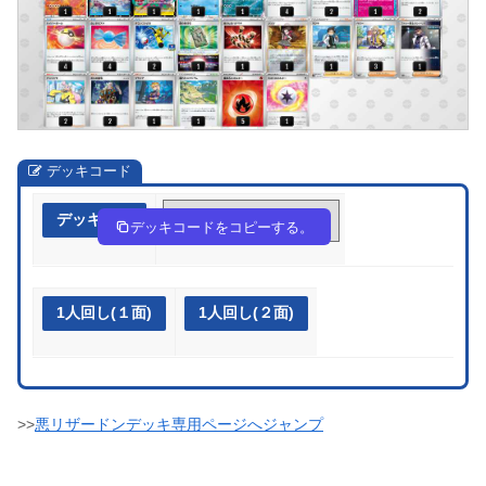
デッキコード
デッキ作成
nLL6gP-BV6Zyf-HgLnNL
デッキコードをコピーする。
1人回し(１面)
1人回し(２面)
>>
悪リザードンデッキ専用ページへジャンプ