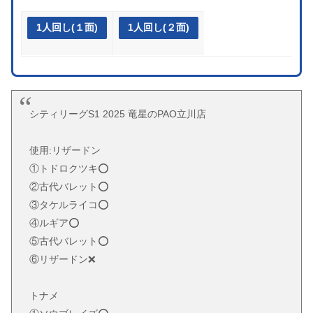
1人回し(１面)
1人回し(２面)
シティリーグS1 2025 竜星のPAO立川店
使用:リザードン
①トドロクツキ⭕️
②古代バレット⭕️
③タケルライコ⭕️
④ルギア⭕️
⑤古代バレット⭕️
⑥リザードン❌
トナメ