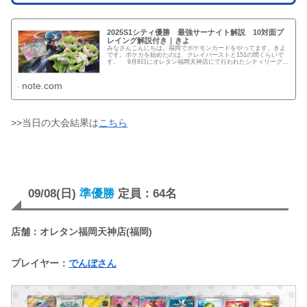
2025S1シティ優勝 最強サーナイト解説 10対面プ
レイング解説付き｜きよ
みなさんこんにちは。福岡でポケモンカードをやってます。きよ
です。ポケカを始めたのは、クレイバーストと151の間くらいで
す。 9月8日にオレタン福岡天神店にて行われたシティリーグ
で、サーナイトデッキを使用して優勝することができました。
僕...
note.com
>>当日の大会結果は
こちら
09/08(日)
準優勝
定員：64名
店舗：オレタン福岡天神店(福岡)
プレイヤー：
でんぼさん