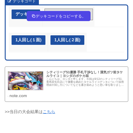
デッキコード
デッキ作成
k1F1FF-O9xNSv-f15VvV
デッキコードをコピーする。
1人回し(１面)
1人回し(２面)
シティリーグS1優勝 手札干渉なし！漢気ガツ前タケ
ルライコ｜ヨシダのポケカ垢
こんにちは、ヨシダと申します。今回は9/12のシティリーグS1、
青馬堂矢向店にて優勝を納めたタケルライコデッキについて採用
理由や回し方についてなどを書き留めようと思い筆を取りまし
た。 勝ったぞおおおおおおおおおおおおおおおおおおお
お！！！！...
note.com
>>当日の大会結果は
こちら