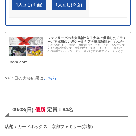
1人回し(１面)
1人回し(２面)
シティリーグの有力候補‼️自主大会で優勝したチラチ
ーノ不採用のレガシールギアを徹底解説✨｜もなか
1.はじめに 1-1 ご挨拶 お世話になっております。もなかです。
久々のnote投稿です。大変お待たせいたしました。 今回は、
2024年度のシティリーグシーズン4が終わりオフシーズンとなっ
てから愛用しているチラチーノを不採用とするレガ...
note.com
>>当日の大会結果は
こちら
09/08(日)
優勝
定員：64名
店舗：カードボックス 京都ファミリー(京都)