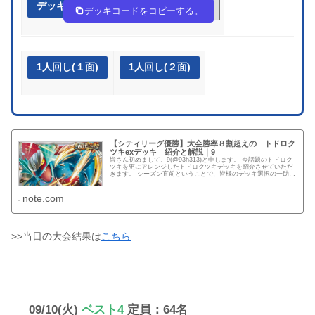
デッキ作成
8x8x4Y-SQaogz-Kcccxx
デッキコードをコピーする。
1人回し(１面)
1人回し(２面)
【シティリーグ優勝】大会勝率８割超えの トドロク
ツキexデッキ 紹介と解説｜9
皆さん初めまして。9(@93h313)と申します。 今話題のトドロク
ツキを更にアレンジしたトドロクツキデッキを紹介させていただ
きます。 シーズン直前ということで、皆様のデッキ選択の一助に
なれたら幸いです。 どうぞ最後までよろしくお願いします...
note.com
>>当日の大会結果は
こちら
09/10(火)
ベスト4
定員：64名