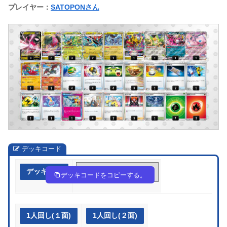
プレイヤー：
SATOPONさん
デッキコード
デッキ作成
fFk5kF-FRKCz9-FwdwF5
デッキコードをコピーする。
1人回し(１面)
1人回し(２面)