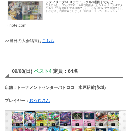
シティリーグs1 ステラミルクル8週目｜でんぼ
こんにちは。 でんぼです。 9/8に開催されたシティリーグs1でタ
ケルライコを使用して準優勝でした。 かなり凹んでて虚無でした
しかも帰りに財布落としました 免許証、クレカ、キャッシュ、保
険証全て失いました。 ちゃえんに編集してもらいました...
note.com
>>当日の大会結果は
こちら
09/08(日)
ベスト4
定員：64名
店舗：トーナメントセンターバトロコ 水戸駅前(茨城)
プレイヤー：
おうむさん