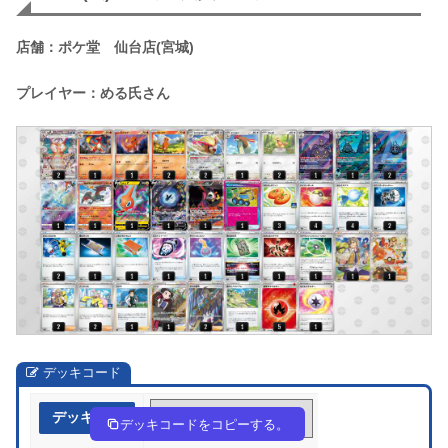
店舗：ポケ堂 仙台店(宮城)
プレイヤー：める氏さん
デッキコード
デッキ作成
nNng6H-kxKxie-6gLiH9
デッキコードをコピーする。