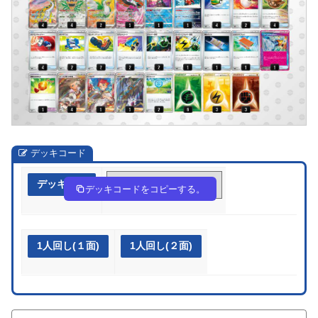
デッキコード
デッキ作成
yUXES3-UKBHfB-S2SppM
デッキコードをコピーする。
1人回し(１面)
1人回し(２面)