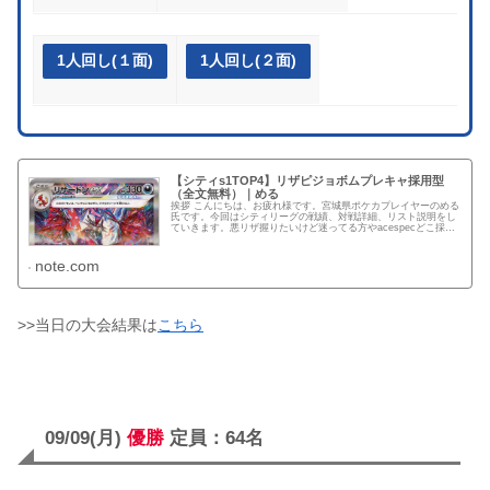
1人回し(１面)
1人回し(２面)
【シティs1TOP4】リザピジョボムプレキャ採用型
（全文無料）｜める
挨拶 こんにちは、お疲れ様です。宮城県ポケカプレイヤーのめる
氏です。今回はシティリーグの戦績、対戦詳細、リスト説明をし
ていきます。悪リザ握りたいけど迷ってる方やacespecどこ採用
するか迷ってる方がいたらぜひ参考にしてみてください。 リス...
note.com
>>当日の大会結果は
こちら
09/09(月)
優勝
定員：64名