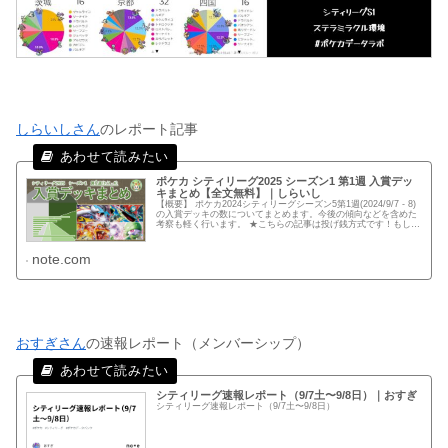
しらいしさん
のレポート記事
ポケカ シティリーグ2025 シーズン1 第1週 入賞デッ
キまとめ【全文無料】｜しらいし
【概要】 ポケカ2024シティリーグシーズン5第1週(2024/9/7 - 8)
の入賞デッキの数についてまとめます。今後の傾向などを含めた
考察も軽く行います。 ★こちらの記事は投げ銭方式です！もし価
値を感じてくださった場合はお気持ちをいただ...
note.com
おすぎさん
の速報レポート（メンバーシップ）
シティリーグ速報レポート（9/7土〜9/8日）｜おすぎ
シティリーグ速報レポート（9/7土〜9/8日）