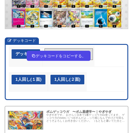
デッキコード
デッキ作成
Lnggng-3BzZIM-P6gnH9
デッキコードをコピーする。
1人回し(１面)
1人回し(２面)
ボムゲッコウガ 〜ボム基礎学〜｜やぎやぎ
やぎやぎです。 おそらく日本で1番ゲッコウガex使ってます。 ゲ
ッコウガのnoteいくつ出すんだよ…って感じなんですけど今回も
どうぞよろしくお付き合いください。 （もともと書いてた分と、
今日の結果を踏まえて加筆した部分があるので重複している...