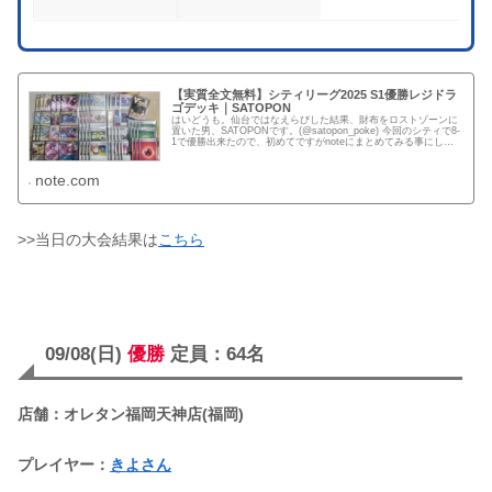
【実質全文無料】シティリーグ2025 S1優勝レジドラ
ゴデッキ｜SATOPON
はいどうも。仙台ではなえらびした結果、財布をロストゾーンに
置いた男、SATOPONです。(@satopon_poke) 今回のシティで8-
1で優勝出来たので、初めてですがnoteにまとめてみる事にしま
した！実質全文無料なので暇な時に良かった...
note.com
>>当日の大会結果は
こちら
09/08(日)
優勝
定員：64名
店舗：オレタン福岡天神店(福岡)
プレイヤー：
きよさん