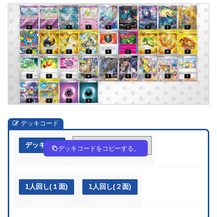
デッキコード
デッキ作成
EppSp3-Vb6YwC-2ypyXy
デッキコードをコピーする。
1人回し(１面)
1人回し(２面)