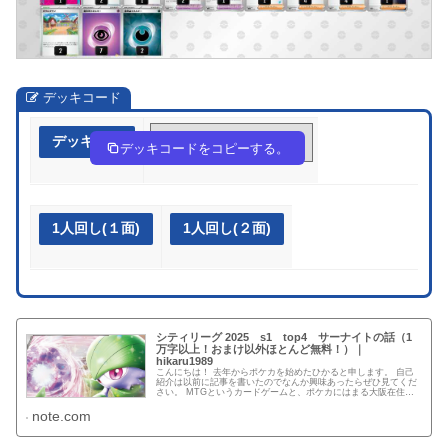
デッキコード
デッキ作成
c8JcKJ-Nq1PvD-KxJx48
デッキコードをコピーする。
1人回し(１面)
1人回し(２面)
シティリーグ 2025 s1 top4 サーナイトの話（1
万字以上！おまけ以外ほとんど無料！）｜
hikaru1989
こんにちは！ 去年からポケカを始めたひかると申します。 自己
紹介は以前に記事を書いたのでなんか興味あったらぜひ見てくだ
さい。 MTGというカードゲームと、ポケカにはまる大阪在住の
プレイヤーです。 MTGでは3回プロツアーと呼ばれる世界大会
に...
note.com