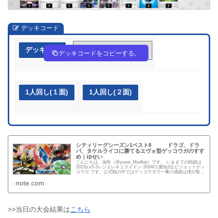
デッキコード
デッキ作成
84c8xD-g27OPA-K8Jccc
デッキコードをコピーする。
1人回し(１面)
1人回し(２面)
シティリーグシーズン1ベスト8 ドラゴ、ドラ
パ、タケルライコに勝てるエヴォ型ゲッコウガのすす
め｜ゆせい
こんにちは、油性（@yusei_Mudkip）です。 いままでの戦績は
2023jcs5-3レジエレキミライドン 2024CL愛知2位ピジョットゲッ
コウガ です。公式戦の中ではゲッコウガで一番の成績は僕が取っ
てると思います。 この度9月8日...
note.com
>>当日の大会結果は
こちら