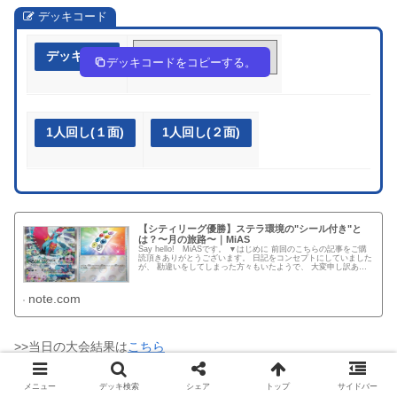
デッキコード
デッキ作成
vkdf5w-nFfti5-kk5F1F
デッキコードをコピーする。
1人回し(１面)
1人回し(２面)
【シティリーグ優勝】ステラ環境の"シール付き"と
は？〜月の旅路〜｜MiAS
Say hello! MiASです。 ▼はじめに 前回のこちらの記事をご購
読頂きありがとうございます。 日記をコンセプトにしていました
が、 勘違いをしてしまった方々もいたようで、 大変申し訳あり
ませんでした。 以前の記事でも触れたことはあり...
note.com
>>当日の大会結果は
こちら
メニュー
デッキ検索
シェア
トップ
サイドバー