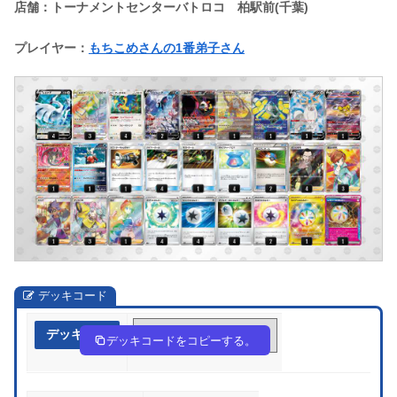
店舗：トーナメントセンターバトロコ 柏駅前(千葉)
プレイヤー：
もちこめさんの1番弟子さん
デッキコード
デッキ作成
yE2pXy-0QYSNy-pMp3UM
デッキコードをコピーする。