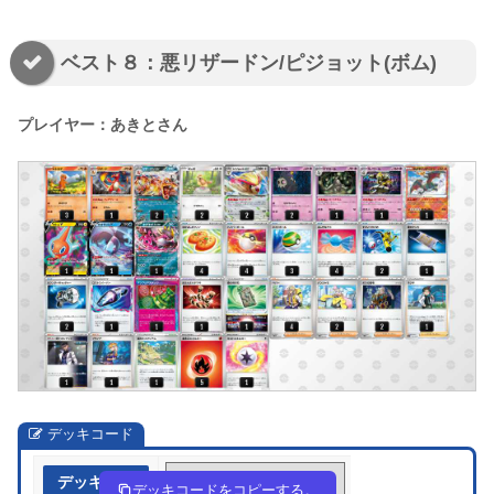
ベスト８：悪リザードン/ピジョット(ボム)
プレイヤー：あきとさん
デッキコード
デッキ作成
MyXMyU-FuBt6O-yyyXS2
デッキコードをコピーする。