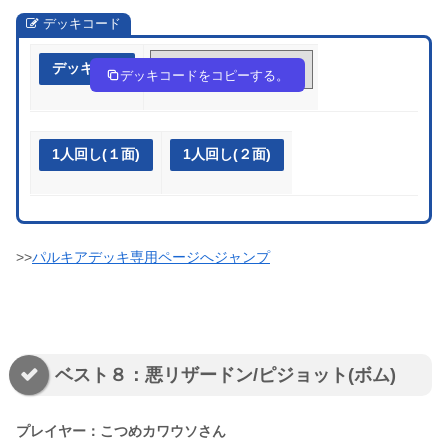
デッキコード
デッキ作成
yEyy3M-5XyJZv-EMUpp2
デッキコードをコピーする。
1人回し(１面)
1人回し(２面)
>>
パルキアデッキ専用ページへジャンプ
ベスト８：悪リザードン/ピジョット(ボム)
プレイヤー：こつめカワウソさん