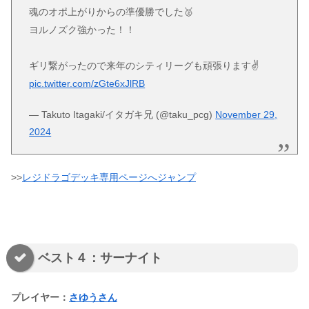
魂のオポ上がりからの準優勝でした🥈
ヨルノズク強かった！！
ギリ繋がったので来年のシティリーグも頑張ります✌️
pic.twitter.com/zGte6xJlRB
— Takuto Itagaki/イタガキ兄 (@taku_pcg)
November 29,
2024
>>
レジドラゴデッキ専用ページへジャンプ
ベスト４：サーナイト
プレイヤー：
さゆうさん