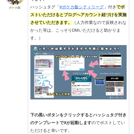
ハッシュタグ「
#ポケカ飯シティリーグ
」付き
でポ
ポケカ飯
ストいただけるとブログへアカウント紐づけを実施
させていただきます。
（人力作業なので反映されな
かった等は、こっそりDMいただけると助かりま
す。）
下の黒いボタンをクリックするとハッシュタグ付き
のテンプレートでXが起動します
のでポストしてい
ただけると幸いです。