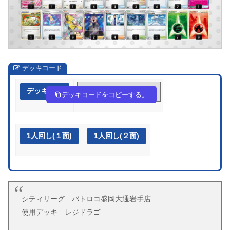
デッキコード
デッキ作成
kkFF5V-L1UW7B-1kVkVf
デッキコードをコピーする。
1人回し(１面)
1人回し(２面)
シティリーグ バトロコ盛岡大通岩手店
使用デッキ レジドラゴ