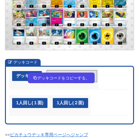
デッキコード
デッキ作成
HLniQg-Y2EIkk-gLLHnQ
デッキコードをコピーする。
1人回し(１面)
1人回し(２面)
>>
ピカチュウデッキ専用ページへジャンプ