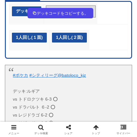
デッキ作成
xx8xKc-TjqZ3C-x848G4
デッキコードをコピーする。
1人回し(１面)
1人回し(２面)
#ポケカ
#シティリーグ
@batoloco_kjz
デッキ:ルギア
vs トドロクツキ 6-3 ⭕️
vs ドラパルト ６-2 ⭕️
vs レジドラゴ 6-2 ⭕️
vs リザードン 6-5 ⭕️
vs パルパゴス 2-6 ❌
メニュー
デッキ検索
シェア
トップ
サイドバー