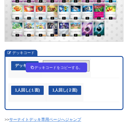
デッキコード
デッキ作成
yMUM2E-BOHjDN-pyMSSy
デッキコードをコピーする。
1人回し(１面)
1人回し(２面)
>>
サーナイトデッキ専用ページへジャンプ