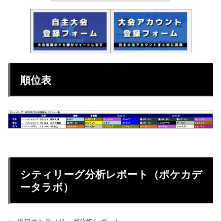
順位表
シティリーグ分析レポート（ポケカデ
ータラボ）