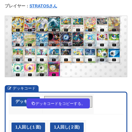
プレイヤー：
STRATOSさん
デッキコード
デッキ作成
15vVkw-fu29rE-VbVFk1
デッキコードをコピーする。
1人回し(１面)
1人回し(２面)