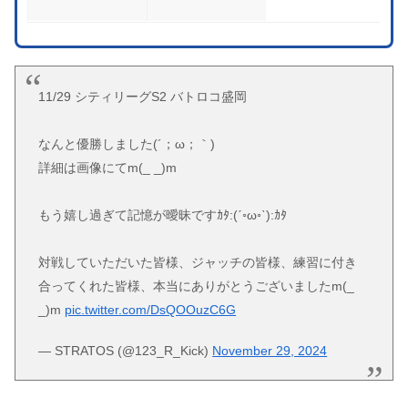
11/29 シティリーグS2 バトロコ盛岡
なんと優勝しました(´；ω；｀)
詳細は画像にてm(_ _)m
もう嬉し過ぎて記憶が曖昧ですｶﾀ:(ˊ◦ω◦ˋ):ｶﾀ
対戦していただいた皆様、ジャッチの皆様、練習に付き
合ってくれた皆様、本当にありがとうございましたm(_
_)m
pic.twitter.com/DsQOOuzC6G
— STRATOS (@123_R_Kick)
November 29, 2024