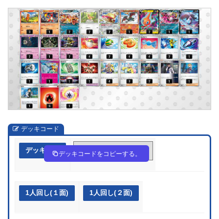
デッキコード
デッキ作成
kVb5kV-8YxMD6-dkf15V
デッキコードをコピーする。
1人回し(１面)
1人回し(２面)