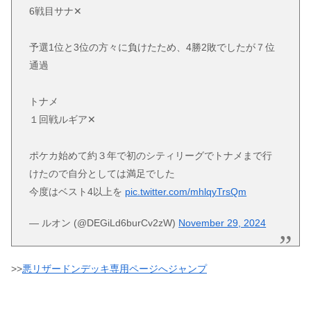
6戦目サナ✕
予選1位と3位の方々に負けたため、4勝2敗でしたが７位
通過
トナメ
１回戦ルギア✕
ポケカ始めて約３年で初のシティリーグでトナメまで行
けたので自分としては満足でした
今度はベスト4以上を
pic.twitter.com/mhlqyTrsQm
— ルオン (@DEGiLd6burCv2zW)
November 29, 2024
>>
悪リザードンデッキ専用ページへジャンプ