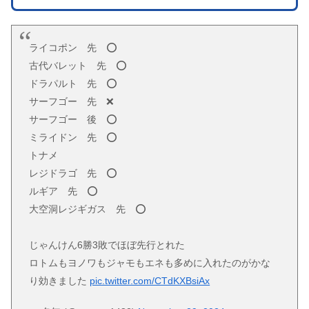
ライコポン 先 ⭕️
古代バレット 先 ⭕️
ドラパルト 先 ⭕️
サーフゴー 先 ❌
サーフゴー 後 ⭕️
ミライドン 先 ⭕️
トナメ
レジドラゴ 先 ⭕️
ルギア 先 ⭕️
大空洞レジギガス 先 ⭕️
じゃんけん6勝3敗でほぼ先行とれた
ロトムもヨノワもジャモもエネも多めに入れたのがかな
り効きました
pic.twitter.com/CTdKXBsiAx