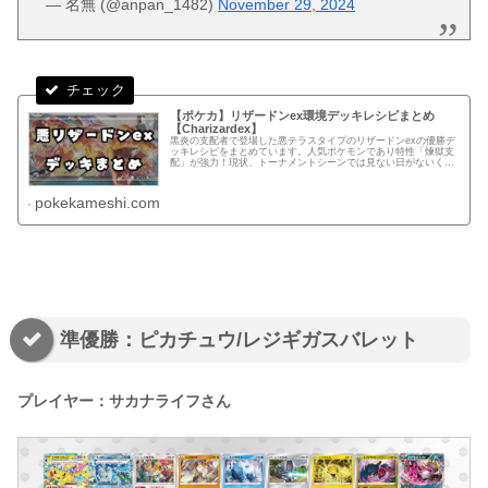
— 名無 (@anpan_1482)
November 29, 2024
【ポケカ】リザードンex環境デッキレシピまとめ
【Charizardex】
黒炎の支配者で登場した悪テラスタイプのリザードンexの優勝デ
ッキレシピをまとめています。人気ポケモンであり特性「煉獄支
配」が強力！現状、トーナメントシーンでは見ない日がないくら
い多くの方が使用しているデッキ。
pokekameshi.com
準優勝：ピカチュウ/レジギガスバレット
プレイヤー：サカナライフさん