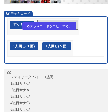
デッキコード
デッキ作成
5d5VV5-y5C623-kFkVdF
デッキコードをコピーする。
1人回し(１面)
1人回し(２面)
シティリーグ バトロコ盛岡
1戦目サナ◯
2戦目サナ✕
3戦目リザ◯
4戦目サナ◯
5戦目リザ◯