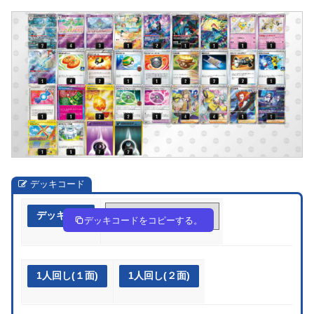
デッキコード
デッキ作成
V5vbfV-xjpHnc-VFkvkV
デッキコードをコピーする。
1人回し(１面)
1人回し(２面)