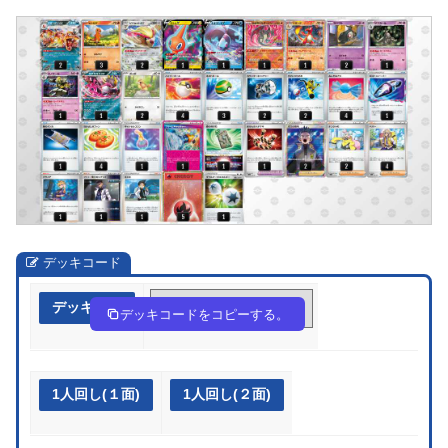
デッキコード
デッキ作成
Fbk5vV-na8ca7-kV1Fkk
デッキコードをコピーする。
1人回し(１面)
1人回し(２面)